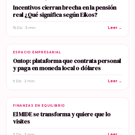
Incentivos cierran brecha en la pensión
real ¿Qué significa según Eikos?
15 Dic · 3 min
Leer →
ESPACIO EMPRESARIAL
Ontop: plataforma que contrata personal
y paga en moneda local o dólares
9 Dic · 2 min
Leer →
FINANZAS EN EQUILIBRIO
El MIDE se transforma y quiere que lo
visites
3 Dic · 3 min
Leer →