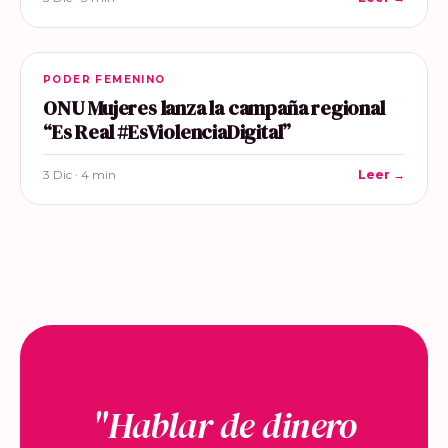
PODER FEMENINO
ONU Mujeres lanza la campaña regional
“Es Real #EsViolenciaDigital”
3 Dic · 4 min
Leer →
"Hablar de dinero