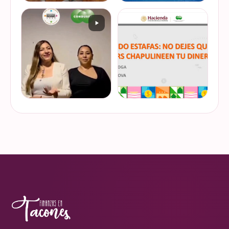
De cuando te toca ser la
¿Quieres conocer cuál es la
entrevistada. Un placer
mejor forma de gestionar
platicar con Esther Luiselli
ese dinero extra de fin de
sobre cómo tomar el control
año? Ya sean bonos, caja de
de tus finanzas en la serie
ahorro o aguinaldo, es un
VER EN
VER EN
de "Mu…
dinero…
INSTAGRAM
INSTAGRAM
¿Ya visitaste las actividades
“Funando estafas: no dejes
de la Semana Nacional de
que los hackers
Educación Financiera? Del
chapulineen tu dinero” 💸
23 al 26 de octubre, el
Así se llamó la charla que
Monumento a la
impartimos a la comunidad
VER EN
VER EN
Revolución se convi…
de la Universidad d…
INSTAGRAM
INSTAGRAM