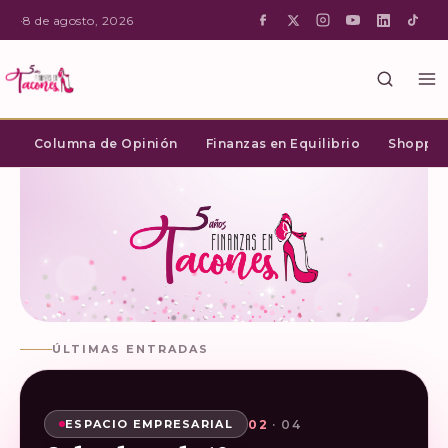
·
8 de agosto, 2026
Columna de Opinión
Finanzas en Equilibrio
Shopping
ÚLTIMAS ENTRADAS
02
03
04
01
· 04
· 04
· 04
· 04
SHOPPING INTELIGENTE
ESPACIO EMPRESARIAL
ESPACIO EMPRESARIAL
ESPACIO EMPRESARIAL