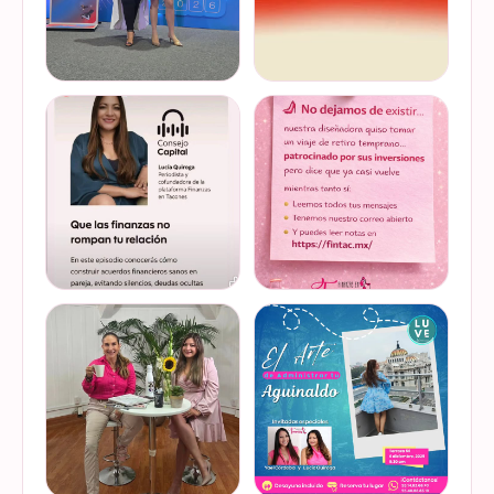
Felices de haber sido
Del 17 al 22 de marzo se
invitadas, por cuarto año
lleva a cabo la Global
consecutivo, a participar en
Money Week 2026 (Semana
la Global Money Week, una
Mundial del Dinero).
iniciativa que impulsa la
Finanzas en Tacones
VER EN
VER EN
educación f…
somos parte de esta
INSTAGRAM
INSTAGRAM
Jornada…
@lucyquiroga tuvo la
Prometemos que no
oportunidad de conversar
desaparecimos… solo
con la gran Ilana Sod, en el
estamos reorganizando
#podcast Consejo Capital
todo (y esperando a que el
de @scotiabankmx Gracias
diseñador vuelva del retiro
VER EN
VER EN
por la invitac…
😅). No estamos publicand…
INSTAGRAM
INSTAGRAM