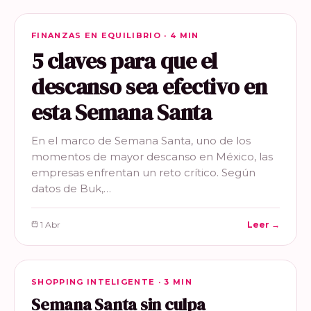
FINANZAS EN EQUILIBRIO
FINANZAS EN EQUILIBRIO · 4 MIN
5 claves para que el
descanso sea efectivo en
esta Semana Santa
En el marco de Semana Santa, uno de los
momentos de mayor descanso en México, las
empresas enfrentan un reto crítico. Según
datos de Buk,…
1 Abr
Leer →
SHOPPING INTELIGENTE
SHOPPING INTELIGENTE · 3 MIN
Semana Santa sin culpa