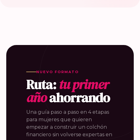
NUEVO FORMATO
Ruta:
tu primer
año
ahorrando
Una guía paso a paso en 4 etapas
para mujeres que quieren
empezar a construir un colchón
financiero sin volverse expertas en