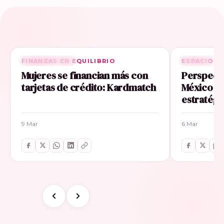
FINANZAS EN EQUILIBRIO
RELACIONADA
ESPACIO E
RELACIONA
Mujeres se financian más con
Perspecti
tarjetas de crédito: Kardmatch
México im
estratégi
9 Mar
6 Mar