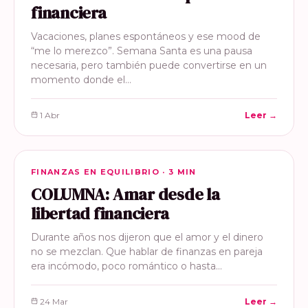
financiera
Vacaciones, planes espontáneos y ese mood de
“me lo merezco”. Semana Santa es una pausa
necesaria, pero también puede convertirse en un
momento donde el…
1 Abr
Leer →
FINANZAS EN EQUILIBRIO
FINANZAS EN EQUILIBRIO · 3 MIN
COLUMNA: Amar desde la
libertad financiera
Durante años nos dijeron que el amor y el dinero
no se mezclan. Que hablar de finanzas en pareja
era incómodo, poco romántico o hasta…
24 Mar
Leer →