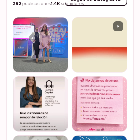
292
publicaciones
1.4K
seguidores
Felices de haber sido
Del 17 al 22 de marzo se
invitadas, por cuarto año
lleva a cabo la Global
consecutivo, a participar en
Money Week 2026 (Semana
la Global Money Week, una
Mundial del Dinero).
iniciativa que impulsa la
Finanzas en Tacones
VER EN
VER EN
educación f…
somos parte de esta
INSTAGRAM
INSTAGRAM
Jornada…
@lucyquiroga tuvo la
Prometemos que no