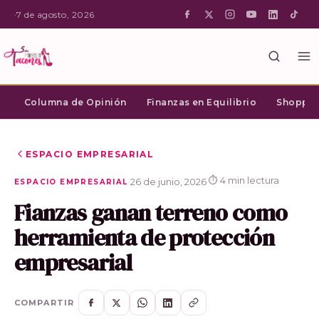
·
7 de agosto, 2026
Columna de Opinión
Finanzas en Equilibrio
Shopping
ESPACIO EMPRESARIAL
⏱ 4 min lectura
·
26 de junio, 2026
·
ESPACIO EMPRESARIAL
Fianzas ganan terreno como
herramienta de protección
empresarial
COMPARTIR