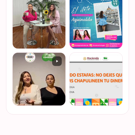
oportunidad de conversar
desaparecimos… solo
con la gran Ilana Sod, en el
estamos reorganizando
#podcast Consejo Capital
todo (y esperando a que el
de @scotiabankmx Gracias
diseñador vuelva del retiro
VER EN
VER EN
por la invitac…
😅). No estamos publicand…
INSTAGRAM
INSTAGRAM
De cuando te toca ser la
¿Quieres conocer cuál es la
entrevistada. Un placer
mejor forma de gestionar
platicar con Esther Luiselli
ese dinero extra de fin de
sobre cómo tomar el control
año? Ya sean bonos, caja de
de tus finanzas en la serie
ahorro o aguinaldo, es un
VER EN
VER EN
de "Mu…
dinero…
INSTAGRAM
INSTAGRAM
¿Ya visitaste las actividades
“Funando estafas: no dejes
de la Semana Nacional de
que los hackers
Educación Financiera? Del
chapulineen tu dinero” 💸
23 al 26 de octubre, el
Así se llamó la charla que
Monumento a la
impartimos a la comunidad
VER EN
VER EN
Revolución se convi…
de la Universidad d…