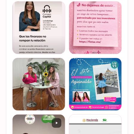
Felices de haber sido
Del 17 al 22 de marzo se
invitadas, por cuarto año
lleva a cabo la Global
consecutivo, a participar en
Money Week 2026 (Semana
la Global Money Week, una
Mundial del Dinero).
iniciativa que impulsa la
Finanzas en Tacones
VER EN
VER EN
educación f…
somos parte de esta
INSTAGRAM
INSTAGRAM
Jornada…
@lucyquiroga tuvo la
Prometemos que no
oportunidad de conversar
desaparecimos… solo
con la gran Ilana Sod, en el
estamos reorganizando
#podcast Consejo Capital
todo (y esperando a que el
de @scotiabankmx Gracias
diseñador vuelva del retiro
VER EN
VER EN
por la invitac…
😅). No estamos publicand…
INSTAGRAM
INSTAGRAM
De cuando te toca ser la
¿Quieres conocer cuál es la
entrevistada. Un placer
mejor forma de gestionar
platicar con Esther Luiselli
ese dinero extra de fin de
sobre cómo tomar el control
año? Ya sean bonos, caja de
de tus finanzas en la serie
ahorro o aguinaldo, es un