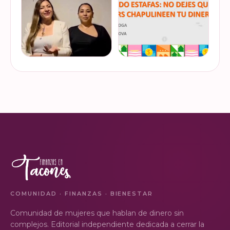
VER EN
VER EN
de "Mu…
dinero…
INSTAGRAM
INSTAGRAM
¿Ya visitaste las actividades
“Funando estafas: no dejes
de la Semana Nacional de
que los hackers
Educación Financiera? Del
chapulineen tu dinero” 💸
23 al 26 de octubre, el
Así se llamó la charla que
Monumento a la
impartimos a la comunidad
VER EN
VER EN
Revolución se convi…
de la Universidad d…
INSTAGRAM
INSTAGRAM
COMUNIDAD · FINANZAS · BIENESTAR
Comunidad de mujeres que hablan de dinero sin
complejos. Editorial independiente dedicada a cerrar la