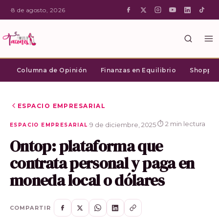
·
8 de agosto, 2026
Columna de Opinión
Finanzas en Equilibrio
Shopping
ESPACIO EMPRESARIAL
⏱ 2 min lectura
·
9 de diciembre, 2025
·
ESPACIO EMPRESARIAL
Ontop: plataforma que
contrata personal y paga en
moneda local o dólares
COMPARTIR