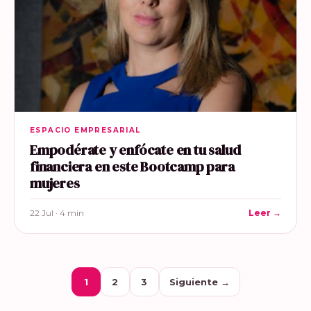
ESPACIO EMPRESARIAL
Empodérate y enfócate en tu salud
financiera en este Bootcamp para
mujeres
22 Jul · 4 min
Leer →
1
2
3
Siguiente →