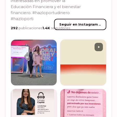
interesadas en promover la
Educación Financiera y el bienestar
financiero. #hazloportudinero
#hazloporti
Seguir en Instagram
→
292
publicaciones
1.4K
seguidores
Felices de haber sido
Del 17 al 22 de marzo se
invitadas, por cuarto año
lleva a cabo la Global
consecutivo, a participar en
Money Week 2026 (Semana
la Global Money Week, una
Mundial del Dinero).
iniciativa que impulsa la
Finanzas en Tacones
VER EN
VER EN
educación f…
somos parte de esta
INSTAGRAM
INSTAGRAM
Jornada…