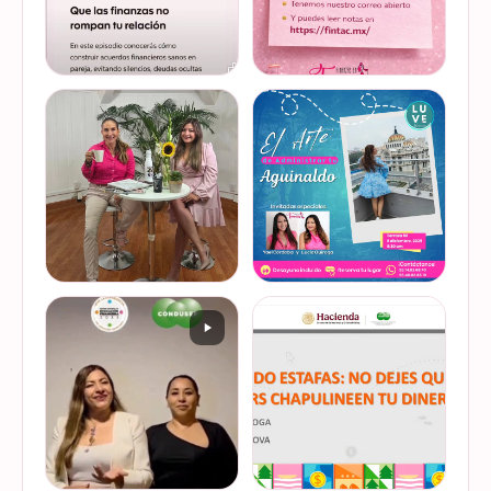
@lucyquiroga tuvo la
Prometemos que no
oportunidad de conversar
desaparecimos… solo
con la gran Ilana Sod, en el
estamos reorganizando
#podcast Consejo Capital
todo (y esperando a que el
de @scotiabankmx Gracias
diseñador vuelva del retiro
VER EN
VER EN
por la invitac…
😅). No estamos publicand…
INSTAGRAM
INSTAGRAM
De cuando te toca ser la
¿Quieres conocer cuál es la
entrevistada. Un placer
mejor forma de gestionar
platicar con Esther Luiselli
ese dinero extra de fin de
sobre cómo tomar el control
año? Ya sean bonos, caja de
de tus finanzas en la serie
ahorro o aguinaldo, es un
VER EN
VER EN
de "Mu…
dinero…
INSTAGRAM
INSTAGRAM