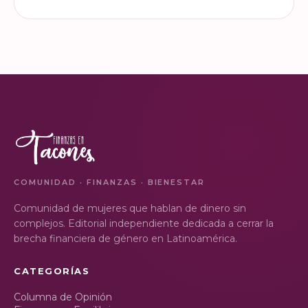
¿Ya visitaste las actividades
“Funando estafas: no dejes
de la Semana Nacional de
que los hackers
Educación Financiera? Del
chapulineen tu dinero” 💸
23 al 26 de octubre, el
Así se llamó la charla que
Monumento a la
impartimos a la comunidad
VER EN
VER EN
Revolución se convi…
de la Universidad d…
INSTAGRAM
INSTAGRAM
COMUNIDAD · FINANZAS · BIENESTAR
Comunidad de mujeres que hablan de dinero sin
complejos. Editorial independiente dedicada a cerrar la
brecha financiera de género en Latinoamérica.
CATEGORÍAS
Columna de Opinión