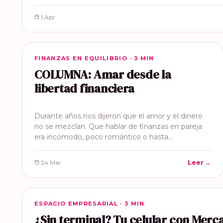
1 Abr
FINANZAS EN EQUILIBRIO
FINANZAS EN EQUILIBRIO · 3 MIN
COLUMNA: Amar desde la
libertad financiera
Durante años nos dijeron que el amor y el dinero
no se mezclan. Que hablar de finanzas en pareja
era incómodo, poco romántico o hasta…
24 Mar
Leer →
ESPACIO EMPRESARIAL
ESPACIO EMPRESARIAL · 3 MIN
¿Sin terminal? Tu celular con Mer