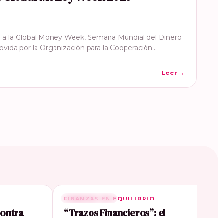
 a la Global Money Week, Semana Mundial del Dinero
ovida por la Organización para la Cooperación…
Leer →
FINANZAS EN EQUILIBRIO
RELACIONADA
contra
“Trazos Financieros”: el