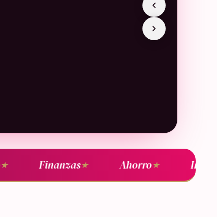
Finanzas
Ahorro
Inversi
★
★