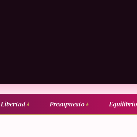
ibertad
Presupuesto
Equilibrio
★
★
★