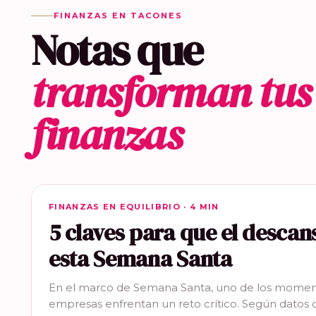
FINANZAS EN TACONES
Notas que
transforman tus
finanzas
FINANZAS EN EQUILIBRIO
FINANZAS EN EQUILIBRIO · 4 MIN
5 claves para que el descan
esta Semana Santa
En el marco de Semana Santa, uno de los momen
empresas enfrentan un reto crítico. Según datos 