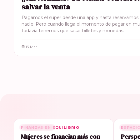
salvar la venta
Pagamos el súper desde una app y hasta reservamos v
nadie. Pero cuando llega el momento de pagar en m
todavía tenemos que sacar billetes y monedas.
13 Mar
FINANZAS EN EQUILIBRIO
RELACIONADA
ESPACI
RELACI
Mujeres se financian más con
Perspe