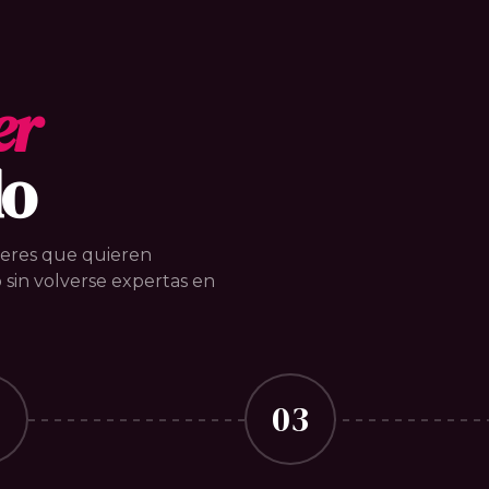
er
do
jeres que quieren
 sin volverse expertas en
2
03