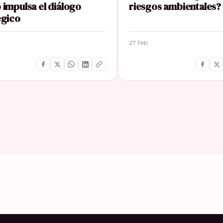
 impulsa el diálogo
riesgos ambientales?
égico
27 Feb