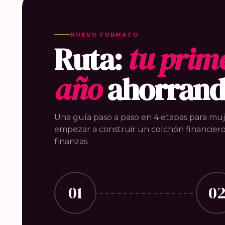
NUEVO FORMATO
Ruta:
tu prim
año
ahorran
Una guía paso a paso en 4 etapas para mu
empezar a construir un colchón financiero
finanzas.
01
0