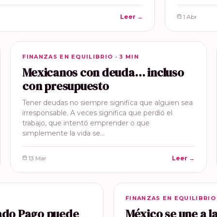
Leer →
1 Abr
FINANZAS EN EQUILIBRIO
FINANZAS EN EQUILIBRIO · 3 MIN
Mexicanos con deuda… incluso
con presupuesto
Tener deudas no siempre significa que alguien sea
irresponsable. A veces significa que perdió el
trabajo, que intentó emprender o que
simplemente la vida se…
13 Mar
Leer →
FINANZAS EN EQUILIBRIO
FINANZAS EN EQUILIBRIO 
cado Pago puede
México se une a 