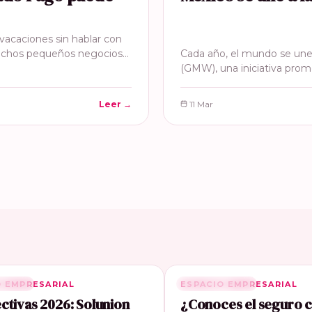
acaciones sin hablar con
uchos pequeños negocios…
Cada año, el mundo se une
(GMW), una iniciativa prom
Leer →
11 Mar
O EMPRESARIAL
ONADA
ESPACIO EMPRESARIAL
RELACIONADA
ctivas 2026: Solunion
¿Conoces el seguro 