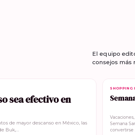
El equipo edit
consejos más r
SHOPPING 
SHOPPING 
so sea efectivo en
Semana 
Vacaciones
tos de mayor descanso en México, las
Semana San
de Buk,…
convertirs