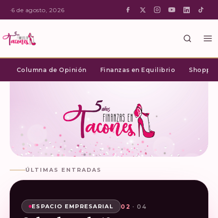
·
6 de agosto, 2026
Columna de Opinión
Finanzas en Equilibrio
Shopping
ÚLTIMAS ENTRADAS
02
03
04
01
· 04
· 04
· 04
· 04
SHOPPING INTELIGENTE
ESPACIO EMPRESARIAL
ESPACIO EMPRESARIAL
ESPACIO EMPRESARIAL