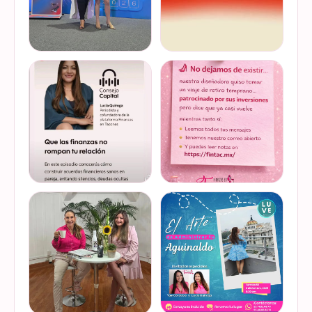
Felices de haber sido
Del 17 al 22 de marzo se
invitadas, por cuarto año
lleva a cabo la Global
consecutivo, a participar en
Money Week 2026 (Semana
la Global Money Week, una
Mundial del Dinero).
iniciativa que impulsa la
Finanzas en Tacones
VER EN
VER EN
educación f…
somos parte de esta
INSTAGRAM
INSTAGRAM
Jornada…
@lucyquiroga tuvo la
Prometemos que no
oportunidad de conversar
desaparecimos… solo
con la gran Ilana Sod, en el
estamos reorganizando
#podcast Consejo Capital
todo (y esperando a que el
de @scotiabankmx Gracias
diseñador vuelva del retiro
VER EN
VER EN
por la invitac…
😅). No estamos publicand…
INSTAGRAM
INSTAGRAM