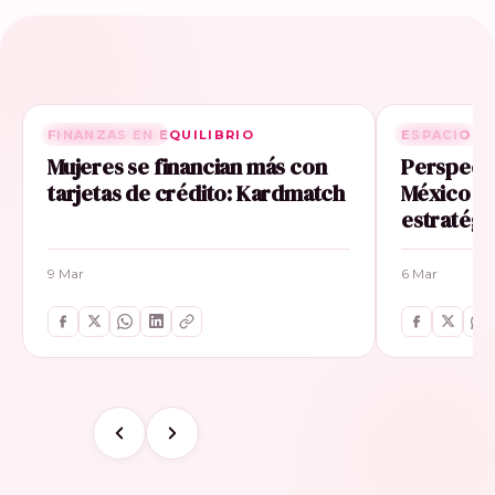
FINANZAS EN EQUILIBRIO
RELACIONADA
ESPACIO E
RELACIONA
Mujeres se financian más con
Perspecti
tarjetas de crédito: Kardmatch
México im
estratégi
9 Mar
6 Mar