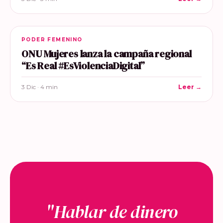
PODER FEMENINO
ONU Mujeres lanza la campaña regional
“Es Real #EsViolenciaDigital”
3 Dic · 4 min
Leer →
"Hablar de dinero