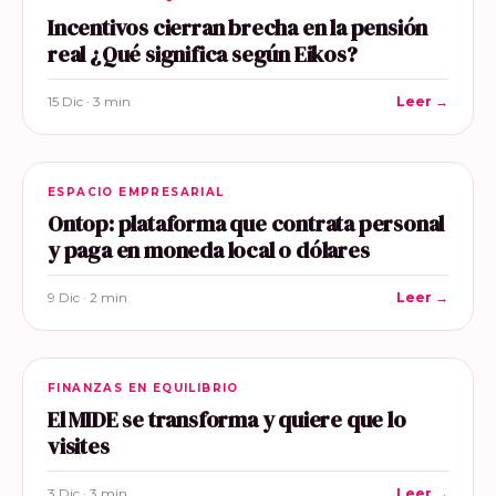
Incentivos cierran brecha en la pensión
real ¿Qué significa según Eikos?
15 Dic · 3 min
Leer →
ESPACIO EMPRESARIAL
Ontop: plataforma que contrata personal
y paga en moneda local o dólares
9 Dic · 2 min
Leer →
FINANZAS EN EQUILIBRIO
El MIDE se transforma y quiere que lo
visites
3 Dic · 3 min
Leer →