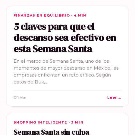
FINANZAS EN EQUILIBRIO
FINANZAS EN EQUILIBRIO · 4 MIN
5 claves para que el
descanso sea efectivo en
esta Semana Santa
En el marco de Semana Santa, uno de los
momentos de mayor descanso en México, las
empresas enfrentan un reto crítico. Según
datos de Buk,…
1 Abr
Leer →
SHOPPING INTELIGENTE
SHOPPING INTELIGENTE · 3 MIN
Semana Santa sin culpa