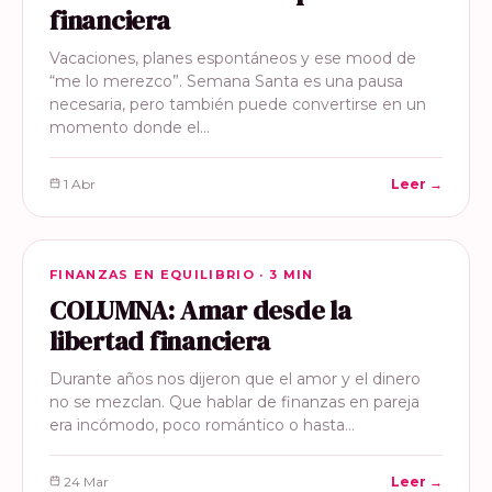
financiera
Vacaciones, planes espontáneos y ese mood de
“me lo merezco”. Semana Santa es una pausa
necesaria, pero también puede convertirse en un
momento donde el…
1 Abr
Leer →
FINANZAS EN EQUILIBRIO
FINANZAS EN EQUILIBRIO · 3 MIN
COLUMNA: Amar desde la
libertad financiera
Durante años nos dijeron que el amor y el dinero
no se mezclan. Que hablar de finanzas en pareja
era incómodo, poco romántico o hasta…
24 Mar
Leer →