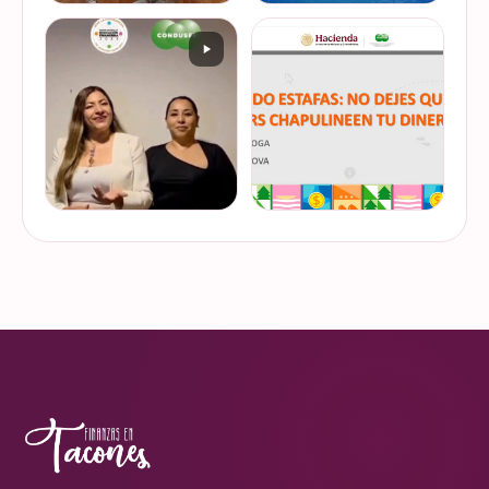
De cuando te toca ser la
¿Quieres conocer cuál es la
entrevistada. Un placer
mejor forma de gestionar
platicar con Esther Luiselli
ese dinero extra de fin de
sobre cómo tomar el control
año? Ya sean bonos, caja de
de tus finanzas en la serie
ahorro o aguinaldo, es un
VER EN
VER EN
de "Mu…
dinero…
INSTAGRAM
INSTAGRAM
¿Ya visitaste las actividades
“Funando estafas: no dejes
de la Semana Nacional de
que los hackers
Educación Financiera? Del
chapulineen tu dinero” 💸
23 al 26 de octubre, el
Así se llamó la charla que
Monumento a la
impartimos a la comunidad
VER EN
VER EN
Revolución se convi…
de la Universidad d…
INSTAGRAM
INSTAGRAM