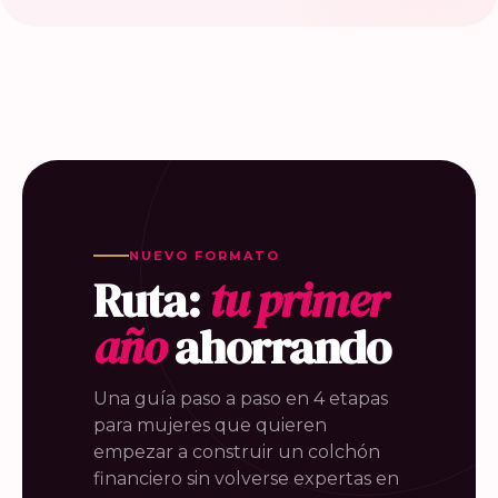
NUEVO FORMATO
Ruta:
tu primer
año
ahorrando
Una guía paso a paso en 4 etapas
para mujeres que quieren
empezar a construir un colchón
financiero sin volverse expertas en