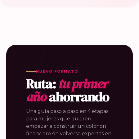
NUEVO FORMATO
Ruta:
tu primer
año
ahorrando
Una guía paso a paso en 4 etapas
para mujeres que quieren
empezar a construir un colchón
financiero sin volverse expertas en