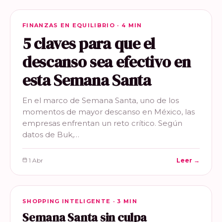
FINANZAS EN EQUILIBRIO
FINANZAS EN EQUILIBRIO · 4 MIN
5 claves para que el
descanso sea efectivo en
esta Semana Santa
En el marco de Semana Santa, uno de los
momentos de mayor descanso en México, las
empresas enfrentan un reto crítico. Según
datos de Buk,…
1 Abr
Leer →
SHOPPING INTELIGENTE
SHOPPING INTELIGENTE · 3 MIN
Semana Santa sin culpa