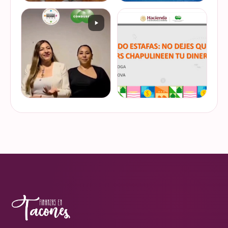
De cuando te toca ser la
¿Quieres conocer cuál es la
entrevistada. Un placer
mejor forma de gestionar
platicar con Esther Luiselli
ese dinero extra de fin de
sobre cómo tomar el control
año? Ya sean bonos, caja de
de tus finanzas en la serie
ahorro o aguinaldo, es un
VER EN
VER EN
de "Mu…
dinero…
INSTAGRAM
INSTAGRAM
¿Ya visitaste las actividades
“Funando estafas: no dejes
de la Semana Nacional de
que los hackers
Educación Financiera? Del
chapulineen tu dinero” 💸
23 al 26 de octubre, el
Así se llamó la charla que
Monumento a la
impartimos a la comunidad
VER EN
VER EN
Revolución se convi…
de la Universidad d…
INSTAGRAM
INSTAGRAM