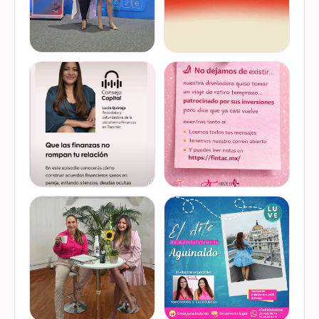
Felices de haber sido
Del 17 al 22 de marzo se
invitadas, por cuarto año
lleva a cabo la Global
consecutivo, a participar en
Money Week 2026 (Semana
la Global Money Week, una
Mundial del Dinero).
iniciativa que impulsa la
Finanzas en Tacones
VER EN
VER EN
educación f…
somos parte de esta
INSTAGRAM
INSTAGRAM
Jornada…
@lucyquiroga tuvo la
Prometemos que no
oportunidad de conversar
desaparecimos… solo
con la gran Ilana Sod, en el
estamos reorganizando
#podcast Consejo Capital
todo (y esperando a que el
de @scotiabankmx Gracias
diseñador vuelva del retiro
VER EN
VER EN
por la invitac…
😅). No estamos publicand…
INSTAGRAM
INSTAGRAM