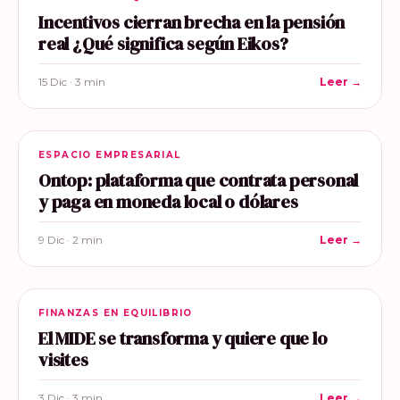
Incentivos cierran brecha en la pensión
real ¿Qué significa según Eikos?
15 Dic · 3 min
Leer →
ESPACIO EMPRESARIAL
Ontop: plataforma que contrata personal
y paga en moneda local o dólares
9 Dic · 2 min
Leer →
FINANZAS EN EQUILIBRIO
El MIDE se transforma y quiere que lo
visites
3 Dic · 3 min
Leer →