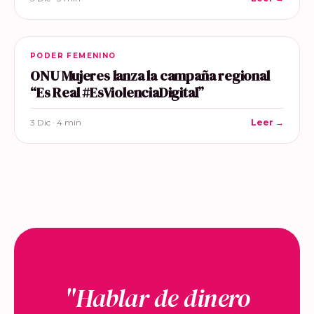
PODER FEMENINO
ONU Mujeres lanza la campaña regional
“Es Real #EsViolenciaDigital”
3 Dic · 4 min
Leer →
"Hablar de dinero