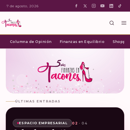
·
7 de agosto, 2026
Columna de Opinión
Finanzas en Equilibrio
Shopping
ÚLTIMAS ENTRADAS
02
03
04
01
· 04
· 04
· 04
· 04
SHOPPING INTELIGENTE
ESPACIO EMPRESARIAL
ESPACIO EMPRESARIAL
ESPACIO EMPRESARIAL