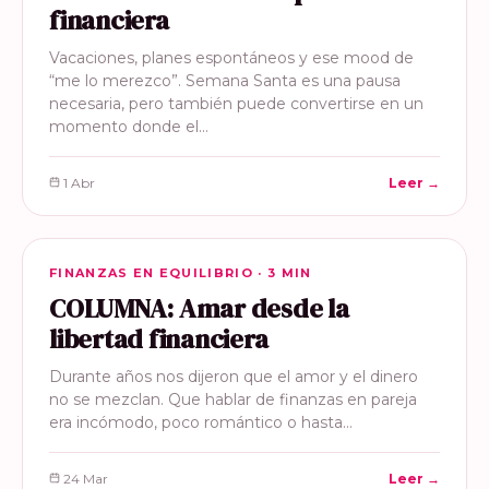
financiera
Vacaciones, planes espontáneos y ese mood de
“me lo merezco”. Semana Santa es una pausa
necesaria, pero también puede convertirse en un
momento donde el…
1 Abr
Leer →
FINANZAS EN EQUILIBRIO
FINANZAS EN EQUILIBRIO · 3 MIN
COLUMNA: Amar desde la
libertad financiera
Durante años nos dijeron que el amor y el dinero
no se mezclan. Que hablar de finanzas en pareja
era incómodo, poco romántico o hasta…
24 Mar
Leer →