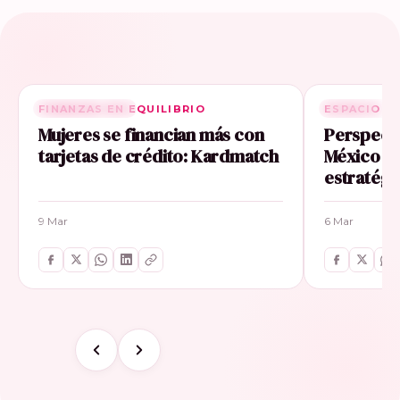
FINANZAS EN EQUILIBRIO
RELACIONADA
ESPACIO E
RELACIONA
Mujeres se financian más con
Perspecti
tarjetas de crédito: Kardmatch
México im
estratégi
9 Mar
6 Mar