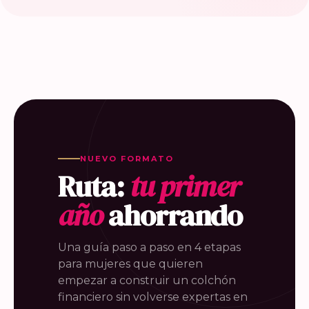
NUEVO FORMATO
Ruta:
tu primer
año
ahorrando
Una guía paso a paso en 4 etapas
para mujeres que quieren
empezar a construir un colchón
financiero sin volverse expertas en