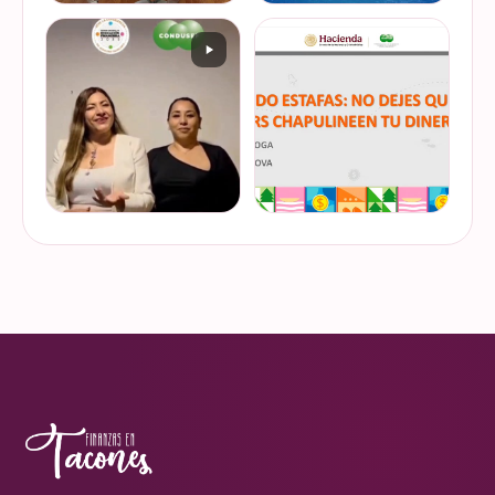
De cuando te toca ser la
¿Quieres conocer cuál es la
entrevistada. Un placer
mejor forma de gestionar
platicar con Esther Luiselli
ese dinero extra de fin de
sobre cómo tomar el control
año? Ya sean bonos, caja de
de tus finanzas en la serie
ahorro o aguinaldo, es un
VER EN
VER EN
de "Mu…
dinero…
INSTAGRAM
INSTAGRAM
¿Ya visitaste las actividades
“Funando estafas: no dejes
de la Semana Nacional de
que los hackers
Educación Financiera? Del
chapulineen tu dinero” 💸
23 al 26 de octubre, el
Así se llamó la charla que
Monumento a la
impartimos a la comunidad
VER EN
VER EN
Revolución se convi…
de la Universidad d…
INSTAGRAM
INSTAGRAM