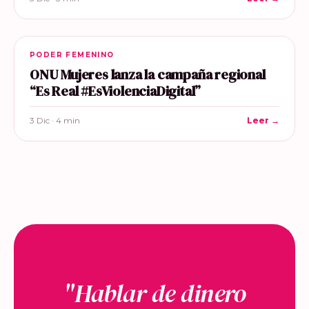
PODER FEMENINO
ONU Mujeres lanza la campaña regional
“Es Real #EsViolenciaDigital”
3 Dic · 4 min
Leer →
"Hablar de dinero