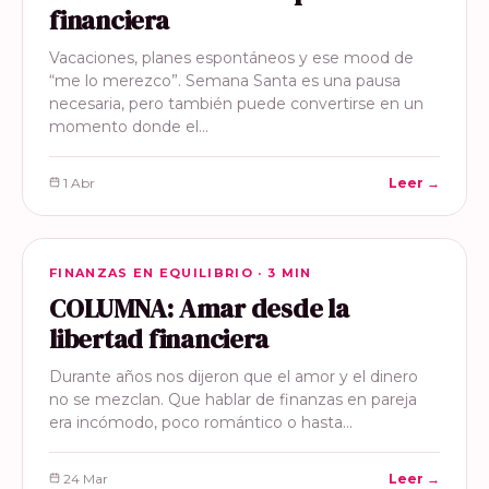
financiera
Vacaciones, planes espontáneos y ese mood de
“me lo merezco”. Semana Santa es una pausa
necesaria, pero también puede convertirse en un
momento donde el…
1 Abr
Leer →
FINANZAS EN EQUILIBRIO
FINANZAS EN EQUILIBRIO · 3 MIN
COLUMNA: Amar desde la
libertad financiera
Durante años nos dijeron que el amor y el dinero
no se mezclan. Que hablar de finanzas en pareja
era incómodo, poco romántico o hasta…
24 Mar
Leer →