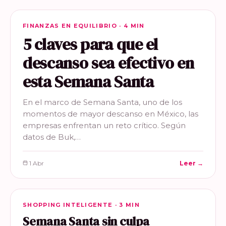
FINANZAS EN EQUILIBRIO
FINANZAS EN EQUILIBRIO · 4 MIN
5 claves para que el
descanso sea efectivo en
esta Semana Santa
En el marco de Semana Santa, uno de los
momentos de mayor descanso en México, las
empresas enfrentan un reto crítico. Según
datos de Buk,…
1 Abr
Leer →
SHOPPING INTELIGENTE
SHOPPING INTELIGENTE · 3 MIN
Semana Santa sin culpa