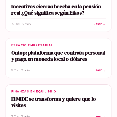
Incentivos cierran brecha en la pensión
real ¿Qué significa según Eikos?
15 Dic · 3 min
Leer →
ESPACIO EMPRESARIAL
Ontop: plataforma que contrata personal
y paga en moneda local o dólares
9 Dic · 2 min
Leer →
FINANZAS EN EQUILIBRIO
El MIDE se transforma y quiere que lo
visites
3 Dic · 3 min
Leer →