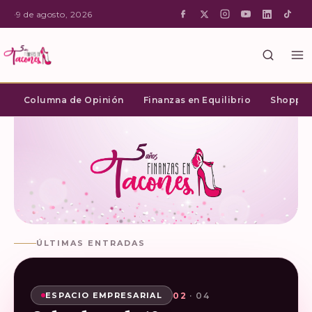
·
9 de agosto, 2026
Columna de Opinión
Finanzas en Equilibrio
Shopping
ÚLTIMAS ENTRADAS
02
03
04
01
· 04
· 04
· 04
· 04
SHOPPING INTELIGENTE
ESPACIO EMPRESARIAL
ESPACIO EMPRESARIAL
ESPACIO EMPRESARIAL