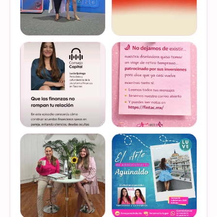
Felices de haber sido
Del 17 al 22 de marzo se
invitadas, por cuarto año
lleva a cabo la Global
consecutivo, a participar en
Money Week 2026 (Semana
la Global Money Week, una
Mundial del Dinero).
iniciativa que impulsa la
Finanzas en Tacones
VER EN
VER EN
educación f…
somos parte de esta
INSTAGRAM
INSTAGRAM
Jornada…
@lucyquiroga tuvo la
Prometemos que no
oportunidad de conversar
desaparecimos… solo
con la gran Ilana Sod, en el
estamos reorganizando
#podcast Consejo Capital
todo (y esperando a que el
de @scotiabankmx Gracias
diseñador vuelva del retiro
VER EN
VER EN
por la invitac…
😅). No estamos publicand…
INSTAGRAM
INSTAGRAM