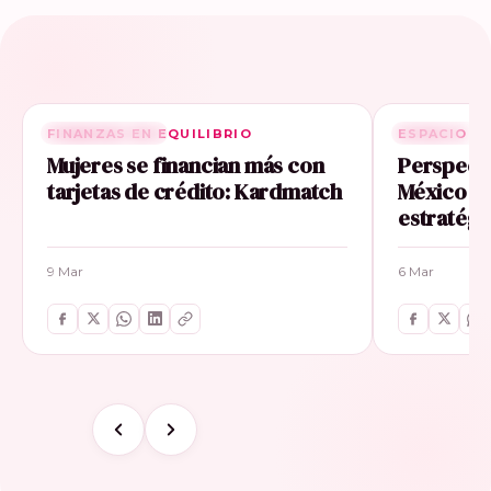
FINANZAS EN EQUILIBRIO
RELACIONADA
ESPACIO E
RELACIONA
Mujeres se financian más con
Perspecti
tarjetas de crédito: Kardmatch
México im
estratégi
9 Mar
6 Mar