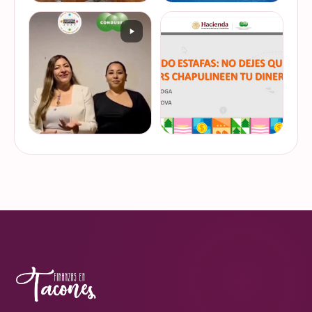
De cuando te toca ser la
¿Quieres conocer cuál es la
entrevistada. Un placer
mejor forma de gestionar
platicar con Esther Luiselli
ese dinero extra de fin de
sobre cómo tomar el control
año? Ya sean bonos, caja de
de tus finanzas en la serie
ahorro o aguinaldo, es un
VER EN
VER EN
de "Mu…
dinero…
INSTAGRAM
INSTAGRAM
¿Ya visitaste las actividades
“Funando estafas: no dejes
de la Semana Nacional de
que los hackers
Educación Financiera? Del
chapulineen tu dinero” 💸
23 al 26 de octubre, el
Así se llamó la charla que
Monumento a la
impartimos a la comunidad
VER EN
VER EN
Revolución se convi…
de la Universidad d…
INSTAGRAM
INSTAGRAM