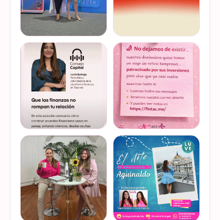
Felices de haber sido
Del 17 al 22 de marzo se
invitadas, por cuarto año
lleva a cabo la Global
consecutivo, a participar en
Money Week 2026 (Semana
la Global Money Week, una
Mundial del Dinero).
iniciativa que impulsa la
Finanzas en Tacones
VER EN
VER EN
educación f…
somos parte de esta
INSTAGRAM
INSTAGRAM
Jornada…
@lucyquiroga tuvo la
Prometemos que no
oportunidad de conversar
desaparecimos… solo
con la gran Ilana Sod, en el
estamos reorganizando
#podcast Consejo Capital
todo (y esperando a que el
de @scotiabankmx Gracias
diseñador vuelva del retiro
VER EN
VER EN
por la invitac…
😅). No estamos publicand…
INSTAGRAM
INSTAGRAM