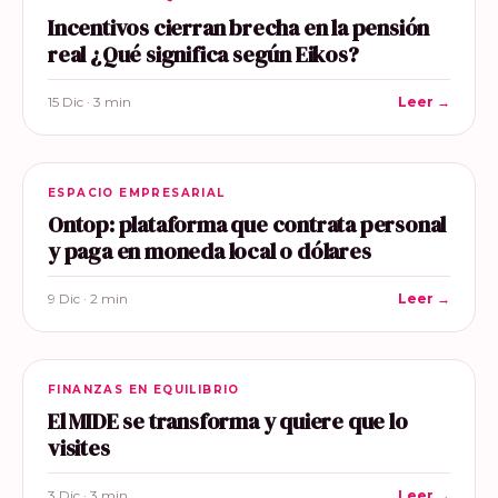
Incentivos cierran brecha en la pensión
real ¿Qué significa según Eikos?
15 Dic · 3 min
Leer →
ESPACIO EMPRESARIAL
Ontop: plataforma que contrata personal
y paga en moneda local o dólares
9 Dic · 2 min
Leer →
FINANZAS EN EQUILIBRIO
El MIDE se transforma y quiere que lo
visites
3 Dic · 3 min
Leer →