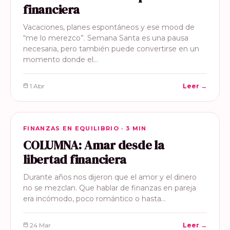
financiera
Vacaciones, planes espontáneos y ese mood de
“me lo merezco”. Semana Santa es una pausa
necesaria, pero también puede convertirse en un
momento donde el…
1 Abr
Leer →
FINANZAS EN EQUILIBRIO
FINANZAS EN EQUILIBRIO · 3 MIN
COLUMNA: Amar desde la
libertad financiera
Durante años nos dijeron que el amor y el dinero
no se mezclan. Que hablar de finanzas en pareja
era incómodo, poco romántico o hasta…
24 Mar
Leer →