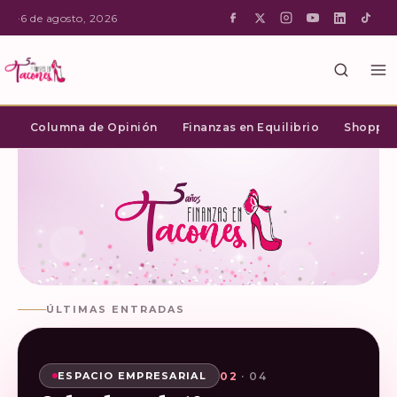
·
6 de agosto, 2026
Columna de Opinión
Finanzas en Equilibrio
Shopping
ÚLTIMAS ENTRADAS
02
03
04
01
· 04
· 04
· 04
· 04
SHOPPING INTELIGENTE
ESPACIO EMPRESARIAL
ESPACIO EMPRESARIAL
ESPACIO EMPRESARIAL