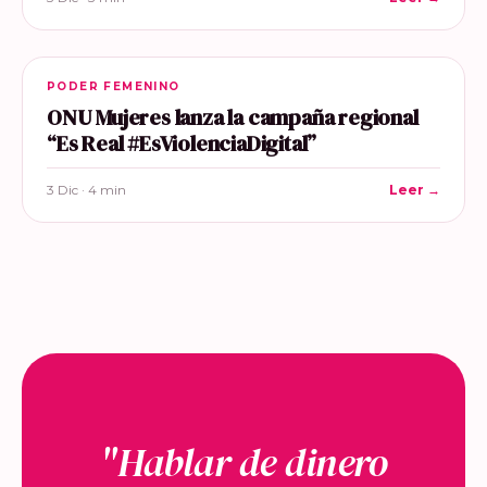
PODER FEMENINO
ONU Mujeres lanza la campaña regional
“Es Real #EsViolenciaDigital”
3 Dic · 4 min
Leer →
"Hablar de dinero