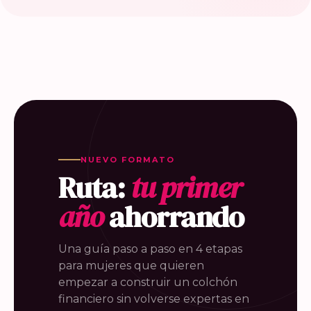
NUEVO FORMATO
Ruta:
tu primer
año
ahorrando
Una guía paso a paso en 4 etapas
para mujeres que quieren
empezar a construir un colchón
financiero sin volverse expertas en