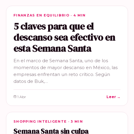
FINANZAS EN EQUILIBRIO
FINANZAS EN EQUILIBRIO · 4 MIN
5 claves para que el
descanso sea efectivo en
esta Semana Santa
En el marco de Semana Santa, uno de los
momentos de mayor descanso en México, las
empresas enfrentan un reto crítico. Según
datos de Buk,…
1 Abr
Leer →
SHOPPING INTELIGENTE
SHOPPING INTELIGENTE · 3 MIN
Semana Santa sin culpa