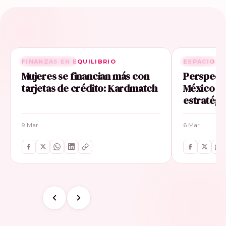
FINANZAS EN EQUILIBRIO
RELACIONADA
ESPACIO E
RELACIONA
Mujeres se financian más con
Perspecti
tarjetas de crédito: Kardmatch
México im
estratégi
9 Mar
6 Mar