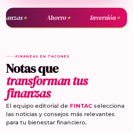
inanzas
Ahorro
Inversión
★
★
★
FINANZAS EN TACONES
Notas que
transforman tus
finanzas
El equipo editorial de
FINTAC
selecciona
las noticias y consejos más relevantes
para tu bienestar financiero.