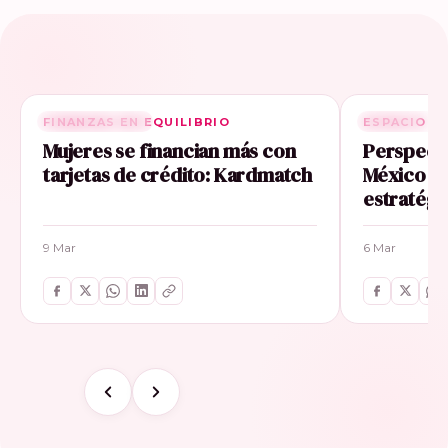
FINANZAS EN EQUILIBRIO
RELACIONADA
ESPACIO E
RELACIONA
Mujeres se financian más con
Perspecti
tarjetas de crédito: Kardmatch
México im
estratégi
9 Mar
6 Mar