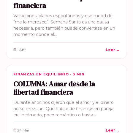
financiera
Vacaciones, planes espontáneos y ese mood de
“me lo merezco”. Semana Santa es una pausa
necesaria, pero también puede convertirse en un
momento donde el…
1 Abr
Leer →
FINANZAS EN EQUILIBRIO
FINANZAS EN EQUILIBRIO · 3 MIN
COLUMNA: Amar desde la
libertad financiera
Durante años nos dijeron que el amor y el dinero
no se mezclan. Que hablar de finanzas en pareja
era incómodo, poco romántico o hasta…
24 Mar
Leer →