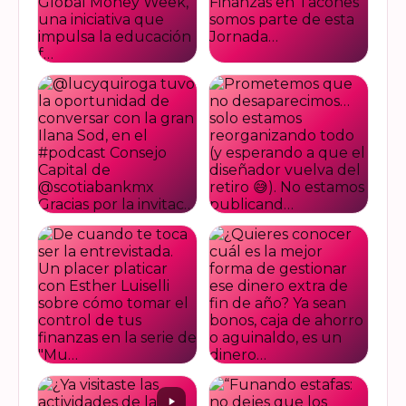
Felices de haber sido
Del 17 al 22 de marzo se
invitadas, por cuarto año
lleva a cabo la Global
consecutivo, a participar en
Money Week 2026 (Semana
la Global Money Week, una
Mundial del Dinero).
iniciativa que impulsa la
Finanzas en Tacones
VER EN
VER EN
educación f…
somos parte de esta
INSTAGRAM
INSTAGRAM
Jornada…
@lucyquiroga tuvo la
Prometemos que no
oportunidad de conversar
desaparecimos… solo
con la gran Ilana Sod, en el
estamos reorganizando
#podcast Consejo Capital
todo (y esperando a que el
de @scotiabankmx Gracias
diseñador vuelva del retiro
VER EN
VER EN
por la invitac…
😅). No estamos publicand…
INSTAGRAM
INSTAGRAM
De cuando te toca ser la
¿Quieres conocer cuál es la
entrevistada. Un placer
mejor forma de gestionar