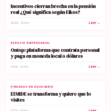
Incentivos cierran brecha en la pensión
real ¿Qué significa según Eikos?
15 Dic · 3 min
Leer →
ESPACIO EMPRESARIAL
Ontop: plataforma que contrata personal
y paga en moneda local o dólares
9 Dic · 2 min
Leer →
FINANZAS EN EQUILIBRIO
El MIDE se transforma y quiere que lo
visites
3 Dic · 3 min
Leer →