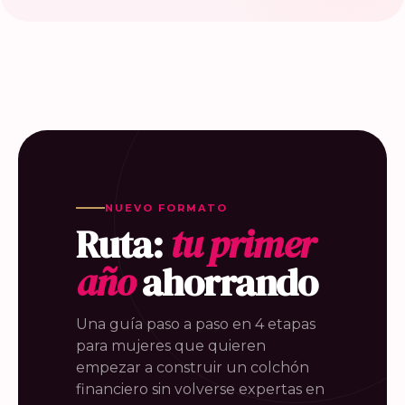
NUEVO FORMATO
Ruta:
tu primer
año
ahorrando
Una guía paso a paso en 4 etapas
para mujeres que quieren
empezar a construir un colchón
financiero sin volverse expertas en