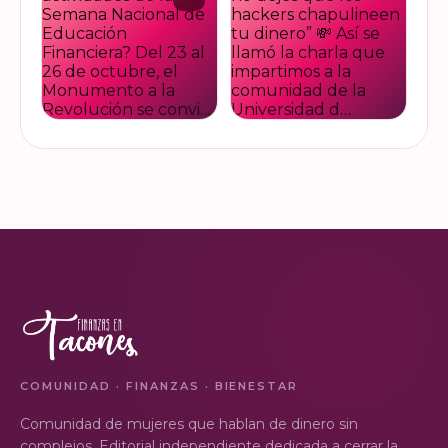
platicar con Esther Luiselli
ese dinero extra de fin de
sobre cómo tomar el control
año? Ya sean bonos, caja de
de tus finanzas en la serie
ahorro o aguinaldo, es un
VER EN
VER EN
de "Mu…
dinero…
INSTAGRAM
INSTAGRAM
¿Ya visitaste las actividades
“Funando estafas: no dejes
de la Semana Nacional de
que los hackers
Educación Financiera? Del
chapulineen tu dinero” 💸
23 al 26 de octubre, el
Así se llamó la charla que
Monumento a la
impartimos a la comunidad
VER EN
VER EN
Revolución se convi…
de la Universidad d…
INSTAGRAM
INSTAGRAM
COMUNIDAD · FINANZAS · BIENESTAR
Comunidad de mujeres que hablan de dinero sin
complejos. Editorial independiente dedicada a cerrar la