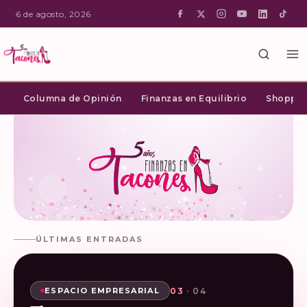
·
6 de agosto, 2026
Columna de Opinión
Finanzas en Equilibrio
Shopping
ÚLTIMAS ENTRADAS
02
03
04
01
· 04
· 04
· 04
· 04
SHOPPING INTELIGENTE
ESPACIO EMPRESARIAL
ESPACIO EMPRESARIAL
ESPACIO EMPRESARIAL