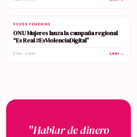
PODER FEMENINO
ONU Mujeres lanza la campaña regional
“Es Real #EsViolenciaDigital”
3 Dic · 4 min
Leer →
"Hablar de dinero