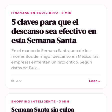
FINANZAS EN EQUILIBRIO
FINANZAS EN EQUILIBRIO · 4 MIN
5 claves para que el
descanso sea efectivo en
esta Semana Santa
En el marco de Semana Santa, uno de los
momentos de mayor descanso en México, las
empresas enfrentan un reto crítico. Según
datos de Buk,…
1 Abr
Leer →
SHOPPING INTELIGENTE
SHOPPING INTELIGENTE · 3 MIN
Semana Santa sin culpa