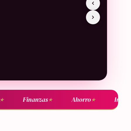
Finanzas
Ahorro
Inversi
★
★