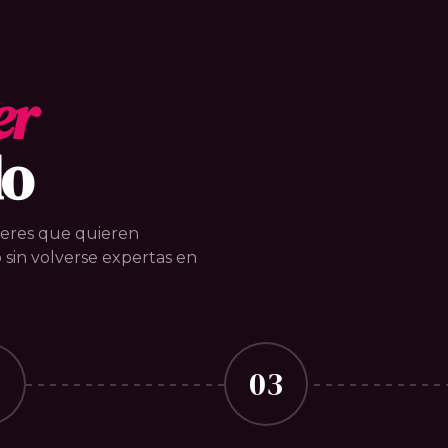
er
do
jeres que quieren
 sin volverse expertas en
2
03