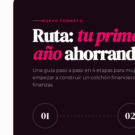
NUEVO FORMATO
Ruta:
tu prim
año
ahorran
Una guía paso a paso en 4 etapas para mu
empezar a construir un colchón financiero
finanzas.
01
0