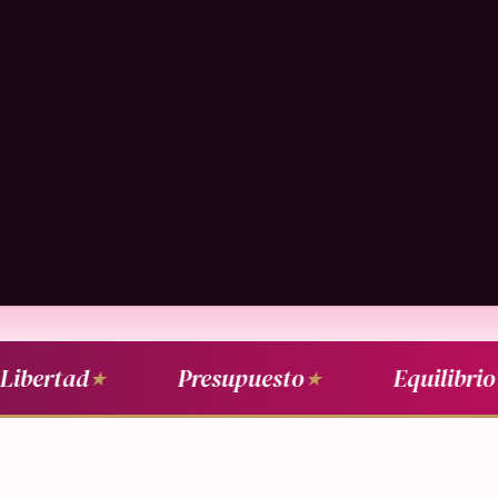
ibertad
Presupuesto
Equilibrio
★
★
★