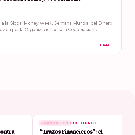
 a la Global Money Week, Semana Mundial del Dinero
ovida por la Organización para la Cooperación…
Leer →
FINANZAS EN EQUILIBRIO
RELACIONADA
contra
“Trazos Financieros”: el