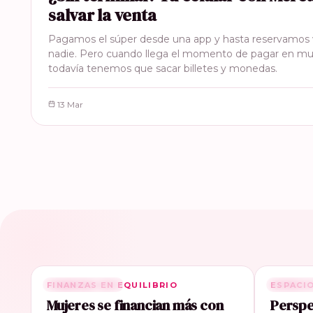
salvar la venta
Pagamos el súper desde una app y hasta reservamos v
nadie. Pero cuando llega el momento de pagar en m
todavía tenemos que sacar billetes y monedas.
13 Mar
FINANZAS EN EQUILIBRIO
RELACIONADA
ESPACI
RELACI
Mujeres se financian más con
Perspe