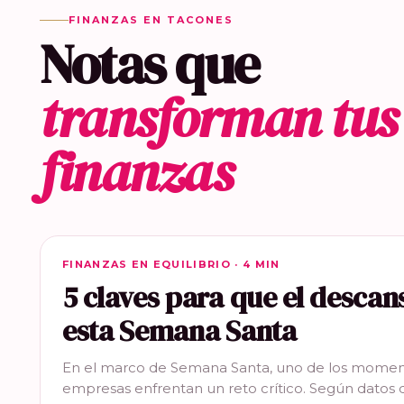
FINANZAS EN TACONES
Notas que
transforman tus
finanzas
FINANZAS EN EQUILIBRIO
FINANZAS EN EQUILIBRIO · 4 MIN
5 claves para que el descan
esta Semana Santa
En el marco de Semana Santa, uno de los momen
empresas enfrentan un reto crítico. Según datos 