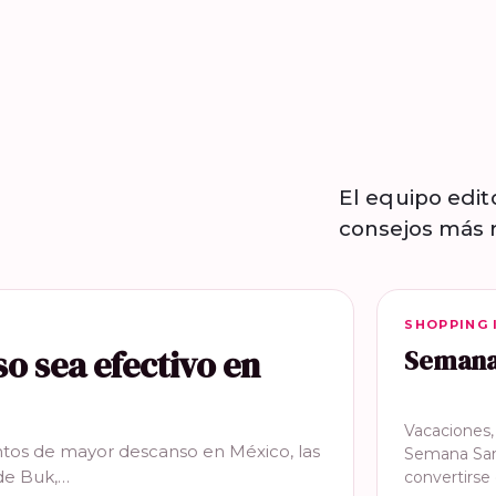
El equipo edit
consejos más r
SHOPPING 
SHOPPING 
so sea efectivo en
Semana 
Vacaciones
tos de mayor descanso en México, las
Semana San
de Buk,…
convertirs