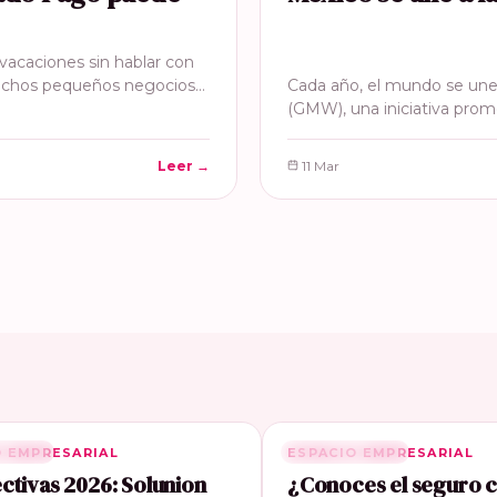
acaciones sin hablar con
uchos pequeños negocios…
Cada año, el mundo se une
(GMW), una iniciativa prom
Leer →
11 Mar
O EMPRESARIAL
ONADA
ESPACIO EMPRESARIAL
RELACIONADA
ctivas 2026: Solunion
¿Conoces el seguro 