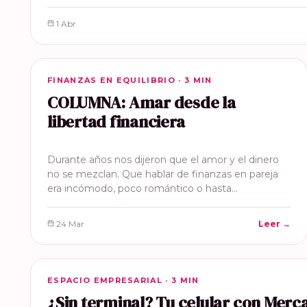
1 Abr
FINANZAS EN EQUILIBRIO
FINANZAS EN EQUILIBRIO · 3 MIN
COLUMNA: Amar desde la
libertad financiera
Durante años nos dijeron que el amor y el dinero
no se mezclan. Que hablar de finanzas en pareja
era incómodo, poco romántico o hasta…
24 Mar
Leer →
ESPACIO EMPRESARIAL
ESPACIO EMPRESARIAL · 3 MIN
¿Sin terminal? Tu celular con Mer