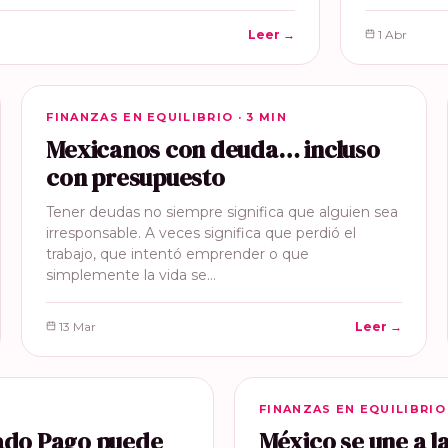
Leer →
1 Abr
FINANZAS EN EQUILIBRIO
FINANZAS EN EQUILIBRIO · 3 MIN
Mexicanos con deuda… incluso
con presupuesto
Tener deudas no siempre significa que alguien sea
irresponsable. A veces significa que perdió el
trabajo, que intentó emprender o que
simplemente la vida se…
13 Mar
Leer →
FINANZAS EN EQUILIBRIO
FINANZAS EN EQUILIBRIO 
cado Pago puede
México se une a 