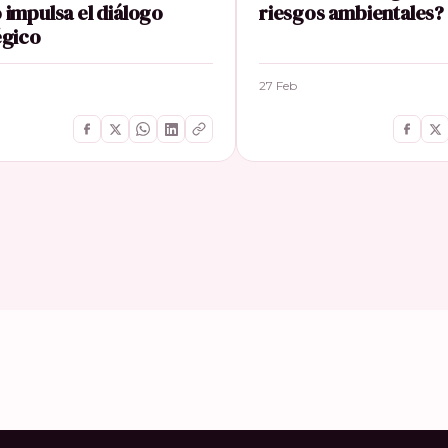
 impulsa el diálogo
riesgos ambientales?
égico
27 Feb