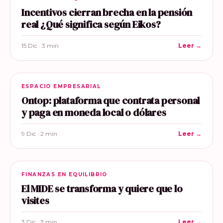
Incentivos cierran brecha en la pensión
real ¿Qué significa según Eikos?
15 Dic · 3 min
Leer →
ESPACIO EMPRESARIAL
Ontop: plataforma que contrata personal
y paga en moneda local o dólares
9 Dic · 2 min
Leer →
FINANZAS EN EQUILIBRIO
El MIDE se transforma y quiere que lo
visites
3 Dic · 3 min
Leer →