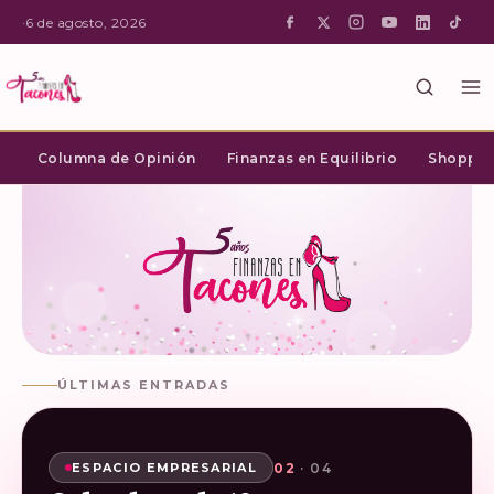
·
6 de agosto, 2026
Columna de Opinión
Finanzas en Equilibrio
Shopping
ÚLTIMAS ENTRADAS
02
03
04
01
· 04
· 04
· 04
· 04
SHOPPING INTELIGENTE
ESPACIO EMPRESARIAL
ESPACIO EMPRESARIAL
ESPACIO EMPRESARIAL