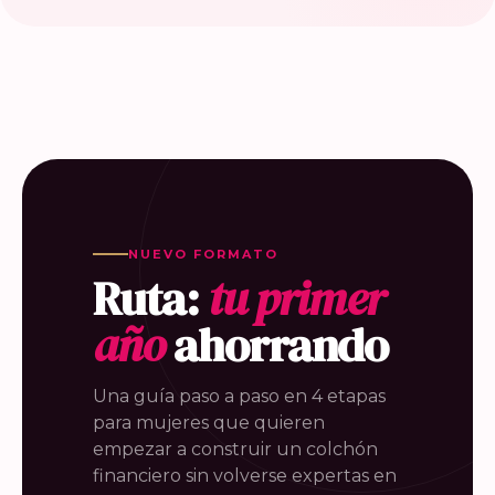
NUEVO FORMATO
Ruta:
tu primer
año
ahorrando
Una guía paso a paso en 4 etapas
para mujeres que quieren
empezar a construir un colchón
financiero sin volverse expertas en