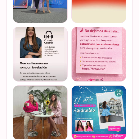
Felices de haber sido
Del 17 al 22 de marzo se
invitadas, por cuarto año
lleva a cabo la Global
consecutivo, a participar en
Money Week 2026 (Semana
la Global Money Week, una
Mundial del Dinero).
iniciativa que impulsa la
Finanzas en Tacones
VER EN
VER EN
educación f…
somos parte de esta
INSTAGRAM
INSTAGRAM
Jornada…
@lucyquiroga tuvo la
Prometemos que no
oportunidad de conversar
desaparecimos… solo
con la gran Ilana Sod, en el
estamos reorganizando
#podcast Consejo Capital
todo (y esperando a que el
de @scotiabankmx Gracias
diseñador vuelva del retiro
VER EN
VER EN
por la invitac…
😅). No estamos publicand…
INSTAGRAM
INSTAGRAM