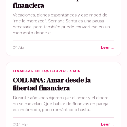
financiera
Vacaciones, planes espontáneos y ese mood de
“me lo merezco”. Semana Santa es una pausa
necesaria, pero también puede convertirse en un
momento donde el…
1 Abr
Leer →
FINANZAS EN EQUILIBRIO
FINANZAS EN EQUILIBRIO · 3 MIN
COLUMNA: Amar desde la
libertad financiera
Durante años nos dijeron que el amor y el dinero
no se mezclan. Que hablar de finanzas en pareja
era incómodo, poco romántico o hasta…
24 Mar
Leer →