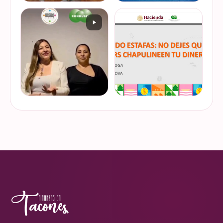
De cuando te toca ser la
¿Quieres conocer cuál es la
entrevistada. Un placer
mejor forma de gestionar
platicar con Esther Luiselli
ese dinero extra de fin de
sobre cómo tomar el control
año? Ya sean bonos, caja de
de tus finanzas en la serie
ahorro o aguinaldo, es un
VER EN
VER EN
de "Mu…
dinero…
INSTAGRAM
INSTAGRAM
¿Ya visitaste las actividades
“Funando estafas: no dejes
de la Semana Nacional de
que los hackers
Educación Financiera? Del
chapulineen tu dinero” 💸
23 al 26 de octubre, el
Así se llamó la charla que
Monumento a la
impartimos a la comunidad
VER EN
VER EN
Revolución se convi…
de la Universidad d…
INSTAGRAM
INSTAGRAM