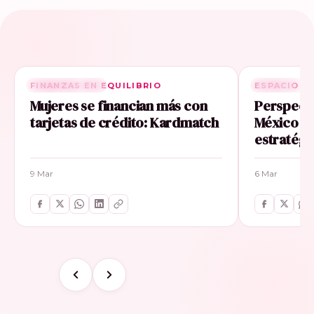
FINANZAS EN EQUILIBRIO
RELACIONADA
ESPACIO E
RELACIONA
Mujeres se financian más con
Perspecti
tarjetas de crédito: Kardmatch
México im
estratégi
9 Mar
6 Mar