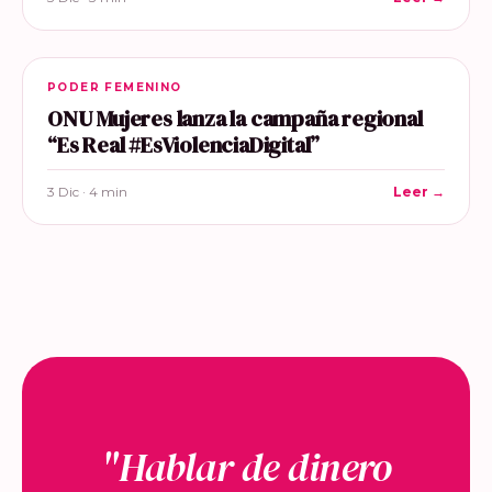
PODER FEMENINO
ONU Mujeres lanza la campaña regional
“Es Real #EsViolenciaDigital”
3 Dic · 4 min
Leer →
"Hablar de dinero