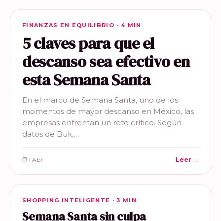
FINANZAS EN EQUILIBRIO
FINANZAS EN EQUILIBRIO · 4 MIN
5 claves para que el
descanso sea efectivo en
esta Semana Santa
En el marco de Semana Santa, uno de los
momentos de mayor descanso en México, las
empresas enfrentan un reto crítico. Según
datos de Buk,…
1 Abr
Leer →
SHOPPING INTELIGENTE
SHOPPING INTELIGENTE · 3 MIN
Semana Santa sin culpa