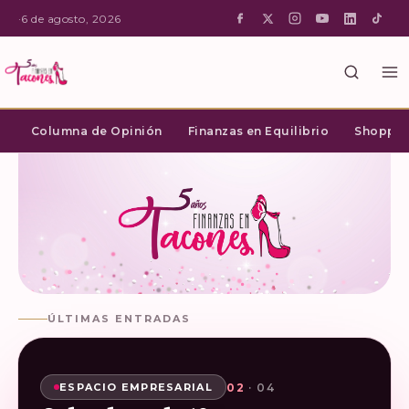
·
6 de agosto, 2026
Columna de Opinión
Finanzas en Equilibrio
Shopping
ÚLTIMAS ENTRADAS
02
03
04
01
· 04
· 04
· 04
· 04
SHOPPING INTELIGENTE
ESPACIO EMPRESARIAL
ESPACIO EMPRESARIAL
ESPACIO EMPRESARIAL