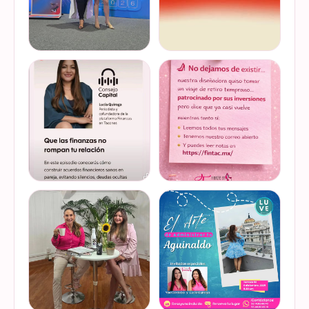
Felices de haber sido
Del 17 al 22 de marzo se
invitadas, por cuarto año
lleva a cabo la Global
consecutivo, a participar en
Money Week 2026 (Semana
la Global Money Week, una
Mundial del Dinero).
iniciativa que impulsa la
Finanzas en Tacones
VER EN
VER EN
educación f…
somos parte de esta
INSTAGRAM
INSTAGRAM
Jornada…
@lucyquiroga tuvo la
Prometemos que no
oportunidad de conversar
desaparecimos… solo
con la gran Ilana Sod, en el
estamos reorganizando
#podcast Consejo Capital
todo (y esperando a que el
de @scotiabankmx Gracias
diseñador vuelva del retiro
VER EN
VER EN
por la invitac…
😅). No estamos publicand…
INSTAGRAM
INSTAGRAM