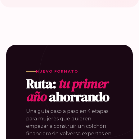
NUEVO FORMATO
Ruta:
tu primer
año
ahorrando
Una guía paso a paso en 4 etapas
para mujeres que quieren
empezar a construir un colchón
financiero sin volverse expertas en