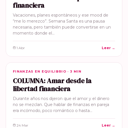
financiera
Vacaciones, planes espontáneos y ese mood de
“me lo merezco”. Semana Santa es una pausa
necesaria, pero también puede convertirse en un
momento donde el…
1 Abr
Leer →
FINANZAS EN EQUILIBRIO
FINANZAS EN EQUILIBRIO · 3 MIN
COLUMNA: Amar desde la
libertad financiera
Durante años nos dijeron que el amor y el dinero
no se mezclan. Que hablar de finanzas en pareja
era incómodo, poco romántico o hasta…
24 Mar
Leer →