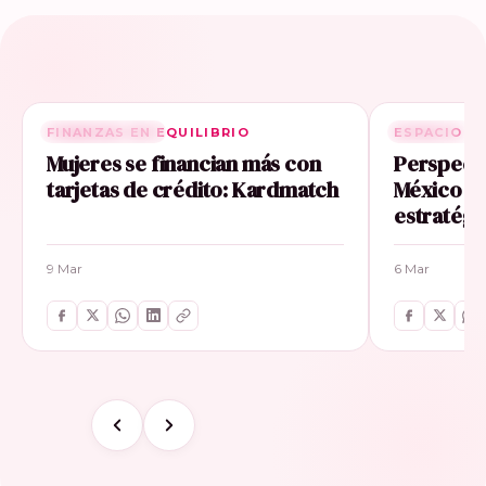
FINANZAS EN EQUILIBRIO
RELACIONADA
ESPACIO E
RELACIONA
Mujeres se financian más con
Perspecti
tarjetas de crédito: Kardmatch
México im
estratégi
9 Mar
6 Mar