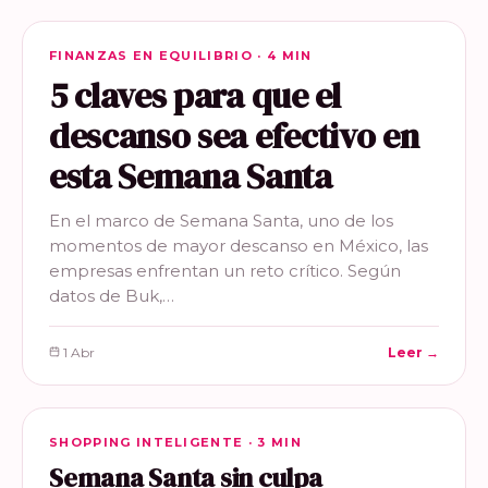
FINANZAS EN EQUILIBRIO
FINANZAS EN EQUILIBRIO · 4 MIN
5 claves para que el
descanso sea efectivo en
esta Semana Santa
En el marco de Semana Santa, uno de los
momentos de mayor descanso en México, las
empresas enfrentan un reto crítico. Según
datos de Buk,…
1 Abr
Leer →
SHOPPING INTELIGENTE
SHOPPING INTELIGENTE · 3 MIN
Semana Santa sin culpa