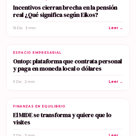
Incentivos cierran brecha en la pensión
real ¿Qué significa según Eikos?
15 Dic · 3 min
Leer →
ESPACIO EMPRESARIAL
Ontop: plataforma que contrata personal
y paga en moneda local o dólares
9 Dic · 2 min
Leer →
FINANZAS EN EQUILIBRIO
El MIDE se transforma y quiere que lo
visites
3 Dic · 3 min
Leer →