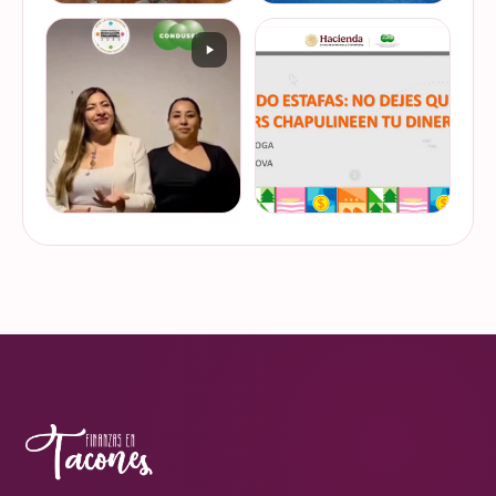
De cuando te toca ser la
¿Quieres conocer cuál es la
entrevistada. Un placer
mejor forma de gestionar
platicar con Esther Luiselli
ese dinero extra de fin de
sobre cómo tomar el control
año? Ya sean bonos, caja de
de tus finanzas en la serie
ahorro o aguinaldo, es un
VER EN
VER EN
de "Mu…
dinero…
INSTAGRAM
INSTAGRAM
¿Ya visitaste las actividades
“Funando estafas: no dejes
de la Semana Nacional de
que los hackers
Educación Financiera? Del
chapulineen tu dinero” 💸
23 al 26 de octubre, el
Así se llamó la charla que
Monumento a la
impartimos a la comunidad
VER EN
VER EN
Revolución se convi…
de la Universidad d…
INSTAGRAM
INSTAGRAM