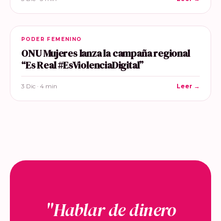
PODER FEMENINO
ONU Mujeres lanza la campaña regional
“Es Real #EsViolenciaDigital”
3 Dic · 4 min
Leer →
"Hablar de dinero