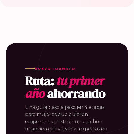
NUEVO FORMATO
Ruta:
tu primer
año
ahorrando
Una guía paso a paso en 4 etapas
para mujeres que quieren
empezar a construir un colchón
financiero sin volverse expertas en