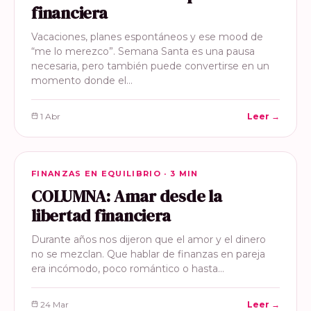
financiera
Vacaciones, planes espontáneos y ese mood de
“me lo merezco”. Semana Santa es una pausa
necesaria, pero también puede convertirse en un
momento donde el…
1 Abr
Leer →
FINANZAS EN EQUILIBRIO
FINANZAS EN EQUILIBRIO · 3 MIN
COLUMNA: Amar desde la
libertad financiera
Durante años nos dijeron que el amor y el dinero
no se mezclan. Que hablar de finanzas en pareja
era incómodo, poco romántico o hasta…
24 Mar
Leer →