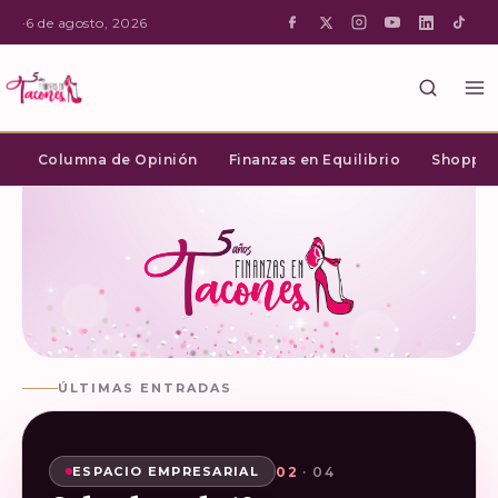
·
6 de agosto, 2026
Columna de Opinión
Finanzas en Equilibrio
Shopping
ÚLTIMAS ENTRADAS
02
03
04
01
· 04
· 04
· 04
· 04
SHOPPING INTELIGENTE
ESPACIO EMPRESARIAL
ESPACIO EMPRESARIAL
ESPACIO EMPRESARIAL