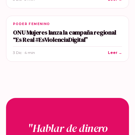
PODER FEMENINO
ONU Mujeres lanza la campaña regional
“Es Real #EsViolenciaDigital”
3 Dic · 4 min
Leer →
"Hablar de dinero