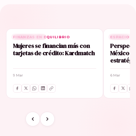
FINANZAS EN EQUILIBRIO
RELACIONADA
ESPACIO E
RELACIONA
Mujeres se financian más con
Perspecti
tarjetas de crédito: Kardmatch
México im
estratégi
9 Mar
6 Mar