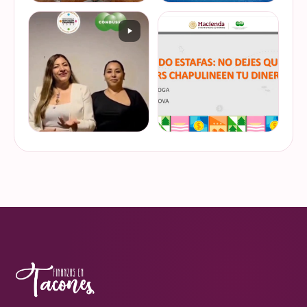
De cuando te toca ser la
¿Quieres conocer cuál es la
entrevistada. Un placer
mejor forma de gestionar
platicar con Esther Luiselli
ese dinero extra de fin de
sobre cómo tomar el control
año? Ya sean bonos, caja de
de tus finanzas en la serie
ahorro o aguinaldo, es un
VER EN
VER EN
de "Mu…
dinero…
INSTAGRAM
INSTAGRAM
¿Ya visitaste las actividades
“Funando estafas: no dejes
de la Semana Nacional de
que los hackers
Educación Financiera? Del
chapulineen tu dinero” 💸
23 al 26 de octubre, el
Así se llamó la charla que
Monumento a la
impartimos a la comunidad
VER EN
VER EN
Revolución se convi…
de la Universidad d…
INSTAGRAM
INSTAGRAM