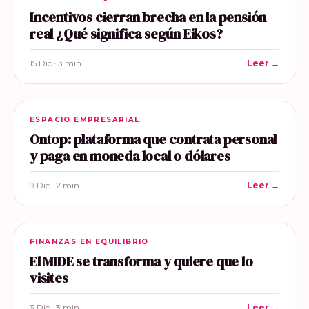
Incentivos cierran brecha en la pensión
real ¿Qué significa según Eikos?
15 Dic · 3 min
Leer →
ESPACIO EMPRESARIAL
Ontop: plataforma que contrata personal
y paga en moneda local o dólares
9 Dic · 2 min
Leer →
FINANZAS EN EQUILIBRIO
El MIDE se transforma y quiere que lo
visites
3 Dic · 3 min
Leer →