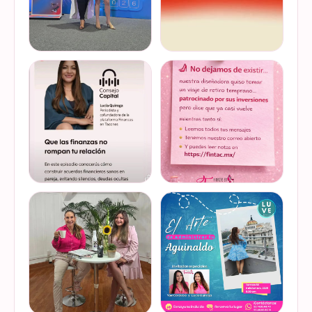
Felices de haber sido
Del 17 al 22 de marzo se
invitadas, por cuarto año
lleva a cabo la Global
consecutivo, a participar en
Money Week 2026 (Semana
la Global Money Week, una
Mundial del Dinero).
iniciativa que impulsa la
Finanzas en Tacones
VER EN
VER EN
educación f…
somos parte de esta
INSTAGRAM
INSTAGRAM
Jornada…
@lucyquiroga tuvo la
Prometemos que no
oportunidad de conversar
desaparecimos… solo
con la gran Ilana Sod, en el
estamos reorganizando
#podcast Consejo Capital
todo (y esperando a que el
de @scotiabankmx Gracias
diseñador vuelva del retiro
VER EN
VER EN
por la invitac…
😅). No estamos publicand…
INSTAGRAM
INSTAGRAM