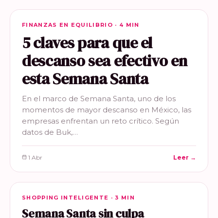
FINANZAS EN EQUILIBRIO
FINANZAS EN EQUILIBRIO · 4 MIN
5 claves para que el
descanso sea efectivo en
esta Semana Santa
En el marco de Semana Santa, uno de los
momentos de mayor descanso en México, las
empresas enfrentan un reto crítico. Según
datos de Buk,…
1 Abr
Leer →
SHOPPING INTELIGENTE
SHOPPING INTELIGENTE · 3 MIN
Semana Santa sin culpa