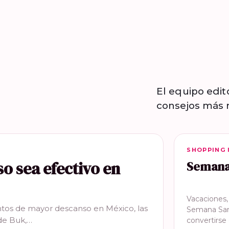
El equipo edit
consejos más r
SHOPPING 
SHOPPING 
so sea efectivo en
Semana 
Vacaciones
tos de mayor descanso en México, las
Semana San
de Buk,…
convertirs