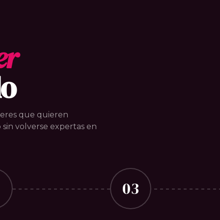
er
do
jeres que quieren
 sin volverse expertas en
2
03