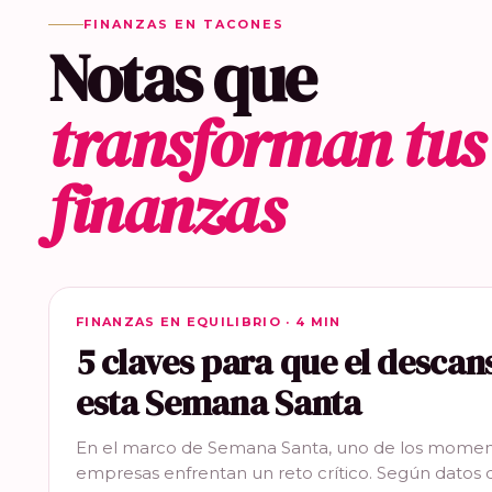
FINANZAS EN TACONES
Notas que
transforman tus
finanzas
FINANZAS EN EQUILIBRIO
FINANZAS EN EQUILIBRIO · 4 MIN
5 claves para que el descan
esta Semana Santa
En el marco de Semana Santa, uno de los momen
empresas enfrentan un reto crítico. Según datos 