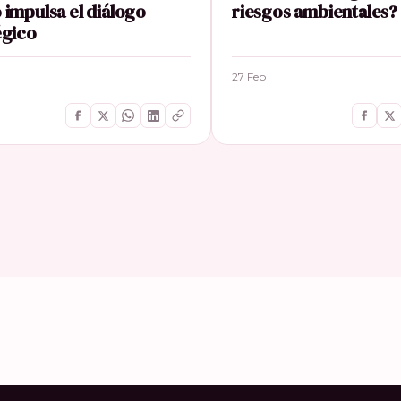
 impulsa el diálogo
riesgos ambientales?
égico
27 Feb