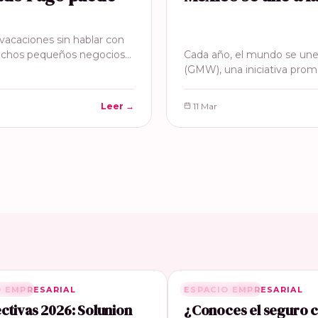
acaciones sin hablar con
uchos pequeños negocios…
Cada año, el mundo se une
(GMW), una iniciativa prom
Leer →
11 Mar
O EMPRESARIAL
ONADA
ESPACIO EMPRESARIAL
RELACIONADA
ctivas 2026: Solunion
¿Conoces el seguro 