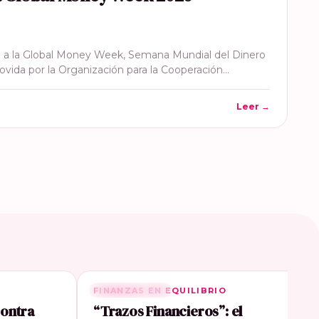
 a la Global Money Week, Semana Mundial del Dinero
ovida por la Organización para la Cooperación…
Leer →
FINANZAS EN EQUILIBRIO
RELACIONADA
contra
“Trazos Financieros”: el