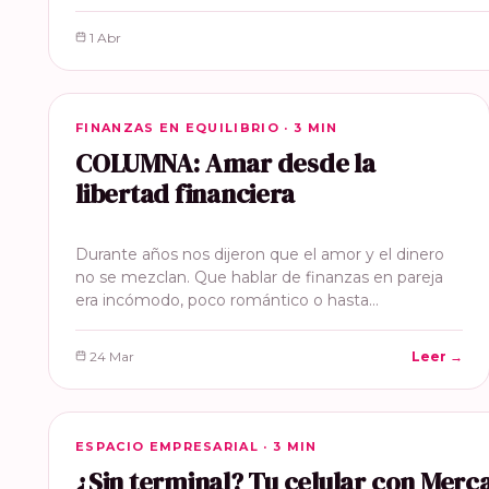
1 Abr
FINANZAS EN EQUILIBRIO
FINANZAS EN EQUILIBRIO · 3 MIN
COLUMNA: Amar desde la
libertad financiera
Durante años nos dijeron que el amor y el dinero
no se mezclan. Que hablar de finanzas en pareja
era incómodo, poco romántico o hasta…
24 Mar
Leer →
ESPACIO EMPRESARIAL
ESPACIO EMPRESARIAL · 3 MIN
¿Sin terminal? Tu celular con Mer