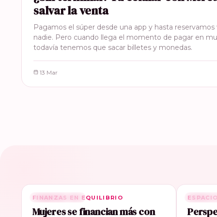
salvar la venta
Pagamos el súper desde una app y hasta reservamos v
nadie. Pero cuando llega el momento de pagar en m
todavía tenemos que sacar billetes y monedas.
13 Mar
FINANZAS EN EQUILIBRIO
RELACIONADA
ESPACI
RELACI
Mujeres se financian más con
Perspe