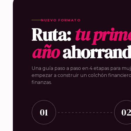
NUEVO FORMATO
Ruta:
tu prim
año
ahorran
Una guía paso a paso en 4 etapas para mu
empezar a construir un colchón financiero
finanzas.
01
0