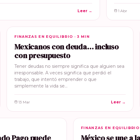
Leer →
1 Abr
FINANZAS EN EQUILIBRIO
FINANZAS EN EQUILIBRIO · 3 MIN
Mexicanos con deuda… incluso
con presupuesto
Tener deudas no siempre significa que alguien sea
irresponsable. A veces significa que perdió el
trabajo, que intentó emprender o que
simplemente la vida se…
13 Mar
Leer →
FINANZAS EN EQUILIBRIO
FINANZAS EN EQUILIBRIO 
cado Pago puede
México se une a 