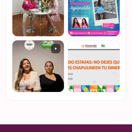
de @scotiabankmx Gracias
diseñador vuelva del retiro
VER EN
VER EN
por la invitac…
😅). No estamos publicand…
INSTAGRAM
INSTAGRAM
De cuando te toca ser la
¿Quieres conocer cuál es la
entrevistada. Un placer
mejor forma de gestionar
platicar con Esther Luiselli
ese dinero extra de fin de
sobre cómo tomar el control
año? Ya sean bonos, caja de
de tus finanzas en la serie
ahorro o aguinaldo, es un
VER EN
VER EN
de "Mu…
dinero…
INSTAGRAM
INSTAGRAM
¿Ya visitaste las actividades
“Funando estafas: no dejes
de la Semana Nacional de
que los hackers
Educación Financiera? Del
chapulineen tu dinero” 💸
23 al 26 de octubre, el
Así se llamó la charla que
Monumento a la
impartimos a la comunidad
VER EN
VER EN
Revolución se convi…
de la Universidad d…
INSTAGRAM
INSTAGRAM