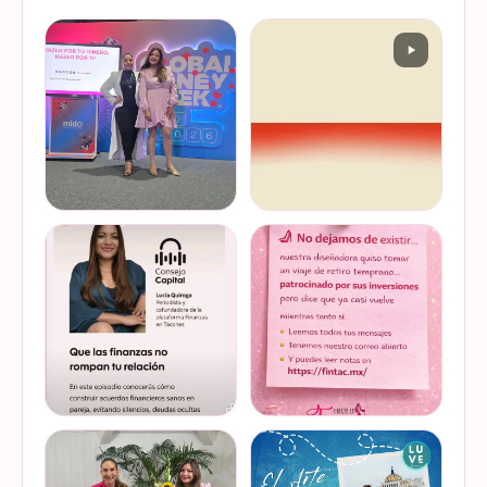
Felices de haber sido
Del 17 al 22 de marzo se
invitadas, por cuarto año
lleva a cabo la Global
consecutivo, a participar en
Money Week 2026 (Semana
la Global Money Week, una
Mundial del Dinero).
iniciativa que impulsa la
Finanzas en Tacones
VER EN
VER EN
educación f…
somos parte de esta
INSTAGRAM
INSTAGRAM
Jornada…
@lucyquiroga tuvo la
Prometemos que no
oportunidad de conversar
desaparecimos… solo
con la gran Ilana Sod, en el
estamos reorganizando
#podcast Consejo Capital
todo (y esperando a que el