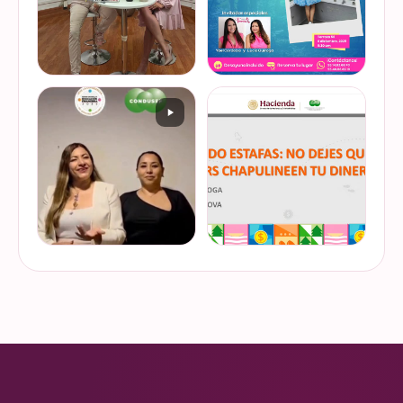
De cuando te toca ser la
¿Quieres conocer cuál es la
entrevistada. Un placer
mejor forma de gestionar
platicar con Esther Luiselli
ese dinero extra de fin de
sobre cómo tomar el control
año? Ya sean bonos, caja de
de tus finanzas en la serie
ahorro o aguinaldo, es un
VER EN
VER EN
de "Mu…
dinero…
INSTAGRAM
INSTAGRAM
¿Ya visitaste las actividades
“Funando estafas: no dejes
de la Semana Nacional de
que los hackers
Educación Financiera? Del
chapulineen tu dinero” 💸
23 al 26 de octubre, el
Así se llamó la charla que
Monumento a la
impartimos a la comunidad
VER EN
VER EN
Revolución se convi…
de la Universidad d…
INSTAGRAM
INSTAGRAM