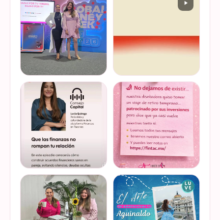
Felices de haber sido
Del 17 al 22 de marzo se
invitadas, por cuarto año
lleva a cabo la Global
consecutivo, a participar en
Money Week 2026 (Semana
la Global Money Week, una
Mundial del Dinero).
iniciativa que impulsa la
Finanzas en Tacones
VER EN
VER EN
educación f…
somos parte de esta
INSTAGRAM
INSTAGRAM
Jornada…
@lucyquiroga tuvo la
Prometemos que no
oportunidad de conversar
desaparecimos… solo
con la gran Ilana Sod, en el
estamos reorganizando
#podcast Consejo Capital
todo (y esperando a que el
de @scotiabankmx Gracias
diseñador vuelva del retiro
VER EN
VER EN
por la invitac…
😅). No estamos publicand…
INSTAGRAM
INSTAGRAM