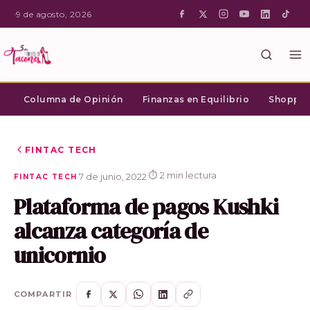
·
9 de agosto, 2026
Columna de Opinión
Finanzas en Equilibrio
Shopping
FINTAC TECH
⏱ 2 min lectura
·
7 de junio, 2022
·
FINTAC TECH
Plataforma de pagos Kushki
alcanza categoría de
unicornio
COMPARTIR