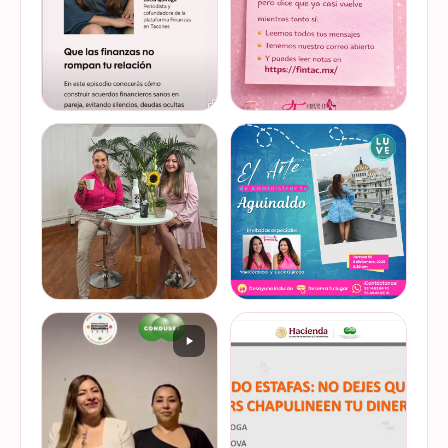
VER EN
VER EN
educación f…
somos parte de esta
INSTAGRAM
INSTAGRAM
Jornada…
@lucyquiroga tuvo la
Prometemos que no
oportunidad de conversar
desaparecimos… solo
con la gran Ilana Sod, en el
estamos reorganizando
#podcast Consejo Capital
todo (y esperando a que el
de @scotiabankmx Gracias
diseñador vuelva del retiro
VER EN
VER EN
por la invitac…
😅). No estamos publicand…
INSTAGRAM
INSTAGRAM
De cuando te toca ser la
¿Quieres conocer cuál es la
entrevistada. Un placer
mejor forma de gestionar
platicar con Esther Luiselli
ese dinero extra de fin de
sobre cómo tomar el control
año? Ya sean bonos, caja de
de tus finanzas en la serie
ahorro o aguinaldo, es un
VER EN
VER EN
de "Mu…
dinero…
INSTAGRAM
INSTAGRAM