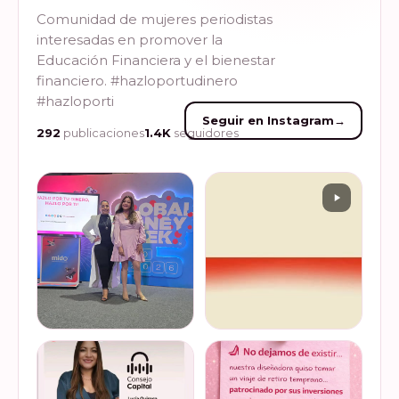
Comunidad de mujeres periodistas
interesadas en promover la
Educación Financiera y el bienestar
financiero. #hazloportudinero
#hazloporti
Seguir en Instagram
→
292
publicaciones
1.4K
seguidores
Felices de haber sido
Del 17 al 22 de marzo se
invitadas, por cuarto año
lleva a cabo la Global
consecutivo, a participar en
Money Week 2026 (Semana
la Global Money Week, una
Mundial del Dinero).
iniciativa que impulsa la
Finanzas en Tacones