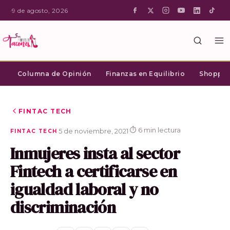
·
9 de agosto, 2026
Columna de Opinión
Finanzas en Equilibrio
Shopping
FINTAC TECH
⏱ 6 min lectura
·
5 de noviembre, 2021
·
FINTAC TECH
Inmujeres insta al sector
Fintech a certificarse en
igualdad laboral y no
discriminación