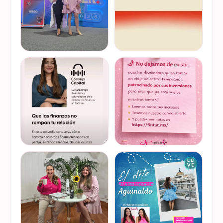
Felices de haber sido
Del 17 al 22 de marzo se
invitadas, por cuarto año
lleva a cabo la Global
consecutivo, a participar en
Money Week 2026 (Semana
la Global Money Week, una
Mundial del Dinero).
iniciativa que impulsa la
Finanzas en Tacones
VER EN
VER EN
educación f…
somos parte de esta
INSTAGRAM
INSTAGRAM
Jornada…
@lucyquiroga tuvo la
Prometemos que no
oportunidad de conversar
desaparecimos… solo
con la gran Ilana Sod, en el
estamos reorganizando
#podcast Consejo Capital
todo (y esperando a que el
de @scotiabankmx Gracias
diseñador vuelva del retiro
VER EN
VER EN
por la invitac…
😅). No estamos publicand…
INSTAGRAM
INSTAGRAM