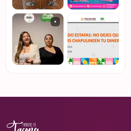
De cuando te toca ser la
¿Quieres conocer cuál es la
entrevistada. Un placer
mejor forma de gestionar
platicar con Esther Luiselli
ese dinero extra de fin de
sobre cómo tomar el control
año? Ya sean bonos, caja de
de tus finanzas en la serie
ahorro o aguinaldo, es un
VER EN
VER EN
de "Mu…
dinero…
INSTAGRAM
INSTAGRAM
¿Ya visitaste las actividades
“Funando estafas: no dejes
de la Semana Nacional de
que los hackers
Educación Financiera? Del
chapulineen tu dinero” 💸
23 al 26 de octubre, el
Así se llamó la charla que
Monumento a la
impartimos a la comunidad
VER EN
VER EN
Revolución se convi…
de la Universidad d…
INSTAGRAM
INSTAGRAM