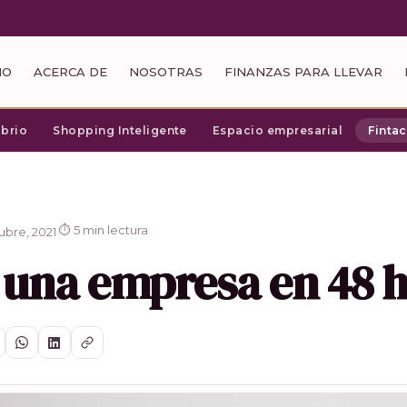
IO
ACERCA DE
NOSOTRAS
FINANZAS PARA LLEVAR
ibrio
Shopping Inteligente
Espacio empresarial
Finta
⏱ 5 min lectura
ubre, 2021
·
 una empresa en 48 