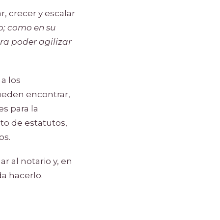
r, crecer y escalar
o; como en su
ra poder agilizar
a los
ueden encontrar,
es para la
to de estatutos,
os.
r al notario y, en
da hacerlo.