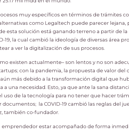
r 25.17 mil mdd en el mundo.
rocesos muy específicos en términos de trámites con
alternativas como Legaltech puede parecer lejana, p
e esta solución está ganando terreno a partir de la c
-19, la cual cambió la ideología de diversas área pr
ar a ver la digitalización de sus procesos.
mo existen actualmente– son lentos y no son adecu
startups; con la pandemia, la propuesta de valor del
aún más debido a la transformación digital que hu
 a una necesidad. Esto, ya que ante la sana distanc
 el uso de la tecnología para no tener que hacer trá
ar documentos; la COVID-19 cambió las reglas del ju
, también co-fundador.
n emprendedor estar acompañado de forma inmediata