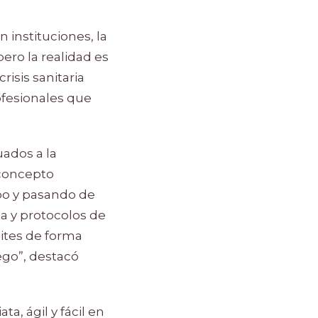
 instituciones, la
ero la realidad es
risis sanitaria
ofesionales que
ados a la
 concepto
bo y pasando de
ia y protocolos de
mites de forma
ego”, destacó
, ágil y fácil en