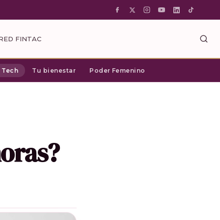
RED FINTAC
c Tech
Tu bienestar
Poder Femenino
horas?