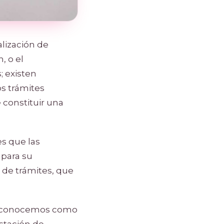
alización de
, o el
; existen
os trámites
constituir una
s que las
para su
 de trámites, que
ra conocemos como
estación de