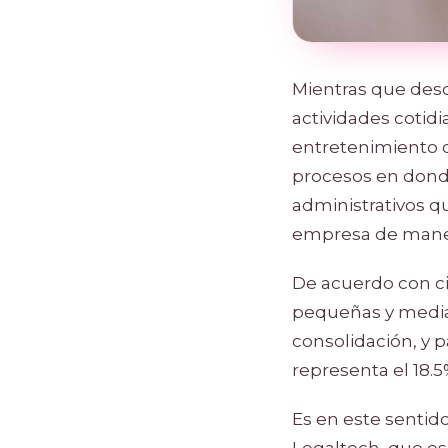
Mientras que desd
actividades cotidi
entretenimiento co
procesos en donde
administrativos 
empresa de maner
De acuerdo con ci
pequeñas y media
consolidación, y 
representa el 18.5%
Es en este senti
Legaltech, que es 