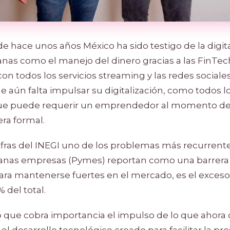
e hace unos años México ha sido testigo de la digit
anas como el manejo del dinero gracias a las FinTech
n todos los servicios streaming y las redes sociales
 aún falta impulsar su digitalización, como todos l
que puede requerir un emprendedor al momento de 
a formal.
fras del INEGI uno de los problemas más recurrente
nas empresas (Pymes) reportan como una barrera 
para mantenerse fuertes en el mercado, es el exceso
 del total.
do que cobra importancia el impulso de lo que aho
el desarrollo tecnológico creado para facilitar la pr