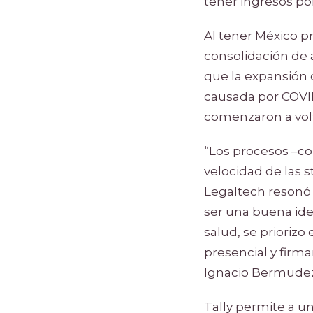
tener ingresos po
Al tener México p
consolidación de 
que la expansión d
causada por COVID
comenzaron a volte
“Los procesos –co
velocidad de las 
Legaltech resonó 
ser una buena idea
salud, se priorizo
presencial y firm
Ignacio Bermudez
Tally permite a u