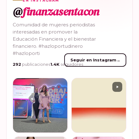
EN INSTAGRAM
@
finanzasentacon
Comunidad de mujeres periodistas
interesadas en promover la
Educación Financiera y el bienestar
financiero. #hazloportudinero
#hazloporti
Seguir en Instagram
→
292
publicaciones
1.4K
seguidores
Felices de haber sido
Del 17 al 22 de marzo se