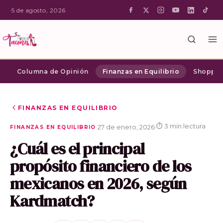
·
5 de agosto, 2026
Columna de Opinión
Finanzas en Equilibrio
Shopping
FINANZAS EN EQUILIBRIO
⏱ 3 min lectura
·
27 de enero, 2026
·
FINANZAS EN EQUILIBRIO
¿Cuál es el principal
propósito financiero de los
mexicanos en 2026, según
Kardmatch?