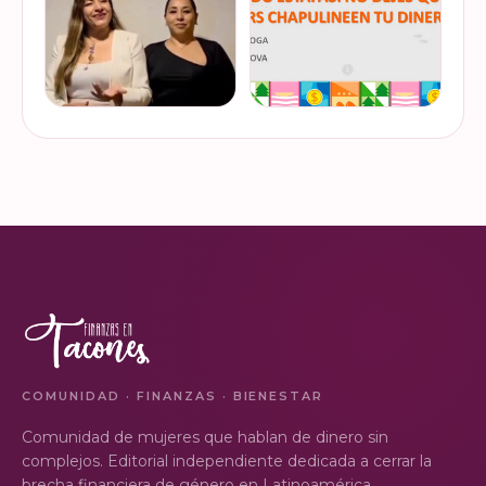
de "Mu…
dinero…
INSTAGRAM
INSTAGRAM
¿Ya visitaste las actividades
“Funando estafas: no dejes
de la Semana Nacional de
que los hackers
Educación Financiera? Del
chapulineen tu dinero” 💸
23 al 26 de octubre, el
Así se llamó la charla que
Monumento a la
impartimos a la comunidad
VER EN
VER EN
Revolución se convi…
de la Universidad d…
INSTAGRAM
INSTAGRAM
COMUNIDAD · FINANZAS · BIENESTAR
Comunidad de mujeres que hablan de dinero sin
complejos. Editorial independiente dedicada a cerrar la
brecha financiera de género en Latinoamérica.