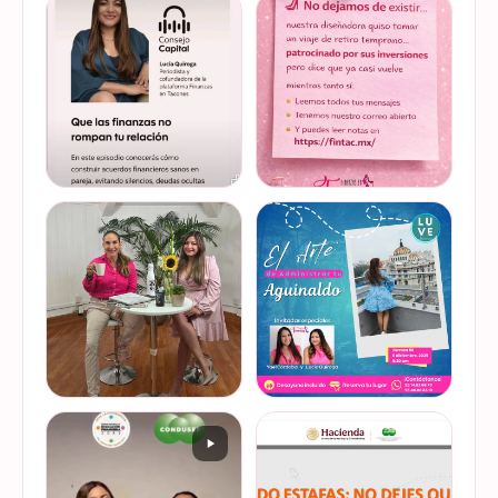
invitadas, por cuarto año
lleva a cabo la Global
consecutivo, a participar en
Money Week 2026 (Semana
la Global Money Week, una
Mundial del Dinero).
iniciativa que impulsa la
Finanzas en Tacones
VER EN
VER EN
educación f…
somos parte de esta
INSTAGRAM
INSTAGRAM
Jornada…
@lucyquiroga tuvo la
Prometemos que no
oportunidad de conversar
desaparecimos… solo
con la gran Ilana Sod, en el
estamos reorganizando
#podcast Consejo Capital
todo (y esperando a que el
de @scotiabankmx Gracias
diseñador vuelva del retiro
VER EN
VER EN
por la invitac…
😅). No estamos publicand…
INSTAGRAM
INSTAGRAM
De cuando te toca ser la
¿Quieres conocer cuál es la
entrevistada. Un placer
mejor forma de gestionar
platicar con Esther Luiselli
ese dinero extra de fin de
sobre cómo tomar el control
año? Ya sean bonos, caja de
de tus finanzas en la serie
ahorro o aguinaldo, es un
VER EN
VER EN