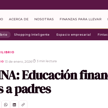
IO
ACERCA DE
NOSOTRAS
FINANZAS PARA LLEVAR
ibrio
Shopping Inteligente
Espacio empresarial
Finta
ILIBRIO
⏱ 3 min lectura
·
13 de enero, 2026
·
RIO
A: Educación finan
s a padres