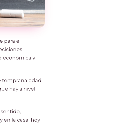
e para el
ecisiones
ud económica y
de temprana edad
que hay a nivel
 sentido,
 en la casa, hoy