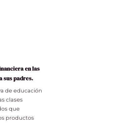
nanciera en las
a sus padres.
iva de educación
as clases
dos que
os productos