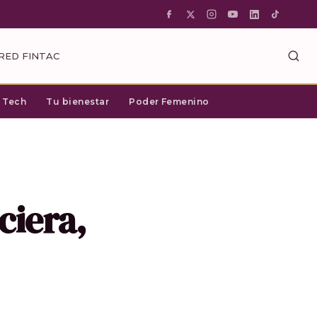
RED FINTAC
c Tech
Tu bienestar
Poder Femenino
ciera,