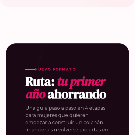
NUEVO FORMATO
Ruta:
tu primer
año
ahorrando
Una guía paso a paso en 4 etapas
para mujeres que quieren
empezar a construir un colchón
financiero sin volverse expertas en