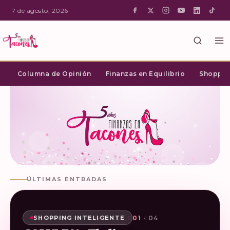
·
7 de agosto, 2026
Columna de Opinión
Finanzas en Equilibrio
Shopping
ÚLTIMAS ENTRADAS
02
03
04
01
· 04
· 04
· 04
· 04
SHOPPING INTELIGENTE
ESPACIO EMPRESARIAL
ESPACIO EMPRESARIAL
ESPACIO EMPRESARIAL