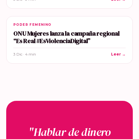
PODER FEMENINO
ONU Mujeres lanza la campaña regional
“Es Real #EsViolenciaDigital”
3 Dic · 4 min
Leer →
"Hablar de dinero