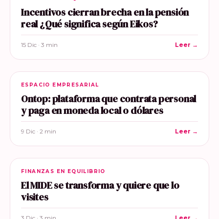
Incentivos cierran brecha en la pensión
real ¿Qué significa según Eikos?
15 Dic · 3 min
Leer →
ESPACIO EMPRESARIAL
Ontop: plataforma que contrata personal
y paga en moneda local o dólares
9 Dic · 2 min
Leer →
FINANZAS EN EQUILIBRIO
El MIDE se transforma y quiere que lo
visites
3 Dic · 3 min
Leer →