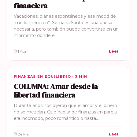
financiera
Vacaciones, planes espontáneos y ese mood de
“me lo merezco”. Semana Santa es una pausa
necesaria, pero también puede convertirse en un
momento donde el…
1 Abr
Leer →
FINANZAS EN EQUILIBRIO
FINANZAS EN EQUILIBRIO · 3 MIN
COLUMNA: Amar desde la
libertad financiera
Durante años nos dijeron que el amor y el dinero
no se mezclan. Que hablar de finanzas en pareja
era incómodo, poco romántico o hasta…
24 Mar
Leer →