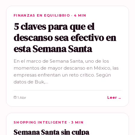
FINANZAS EN EQUILIBRIO
FINANZAS EN EQUILIBRIO · 4 MIN
5 claves para que el
descanso sea efectivo en
esta Semana Santa
En el marco de Semana Santa, uno de los
momentos de mayor descanso en México, las
empresas enfrentan un reto crítico. Según
datos de Buk,…
1 Abr
Leer →
SHOPPING INTELIGENTE
SHOPPING INTELIGENTE · 3 MIN
Semana Santa sin culpa