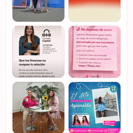
Felices de haber sido
Del 17 al 22 de marzo se
invitadas, por cuarto año
lleva a cabo la Global
consecutivo, a participar en
Money Week 2026 (Semana
la Global Money Week, una
Mundial del Dinero).
iniciativa que impulsa la
Finanzas en Tacones
VER EN
VER EN
educación f…
somos parte de esta
INSTAGRAM
INSTAGRAM
Jornada…
@lucyquiroga tuvo la
Prometemos que no
oportunidad de conversar
desaparecimos… solo
con la gran Ilana Sod, en el
estamos reorganizando
#podcast Consejo Capital
todo (y esperando a que el
de @scotiabankmx Gracias
diseñador vuelva del retiro
VER EN
VER EN
por la invitac…
😅). No estamos publicand…
INSTAGRAM
INSTAGRAM