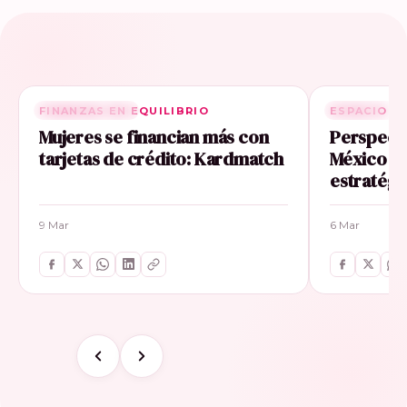
FINANZAS EN EQUILIBRIO
RELACIONADA
ESPACIO E
RELACIONA
Mujeres se financian más con
Perspecti
tarjetas de crédito: Kardmatch
México im
estratégi
9 Mar
6 Mar