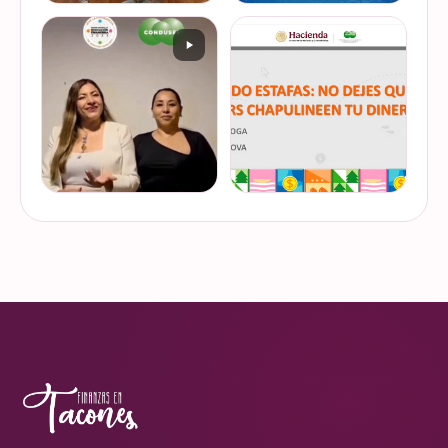
De cuando te toca ser la
¿Quieres conocer cuál es la
entrevistada. Un placer
mejor forma de gestionar
platicar con Esther Luiselli
ese dinero extra de fin de
sobre cómo tomar el control
año? Ya sean bonos, caja de
de tus finanzas en la serie
ahorro o aguinaldo, es un
VER EN
VER EN
de "Mu…
dinero…
INSTAGRAM
INSTAGRAM
¿Ya visitaste las actividades
“Funando estafas: no dejes
de la Semana Nacional de
que los hackers
Educación Financiera? Del
chapulineen tu dinero” 💸
23 al 26 de octubre, el
Así se llamó la charla que
Monumento a la
impartimos a la comunidad
VER EN
VER EN
Revolución se convi…
de la Universidad d…
INSTAGRAM
INSTAGRAM