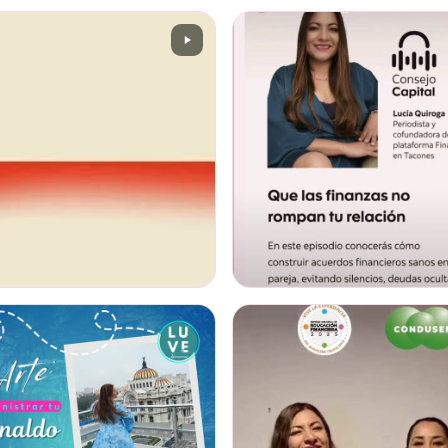
l 22 de marzo se lleva a cabo la
@lucyquiroga tuvo la oportunidad
 Money Week 2026 (Semana
conversar con la gran Ilana Sod, en
 del Dinero). Finanzas en Tacones
#podcast Consejo Capital de
arte de esta Jornada…
@scotiabankmx Gracias por la
 EN INSTAGRAM
VER EN INSTAGRAM