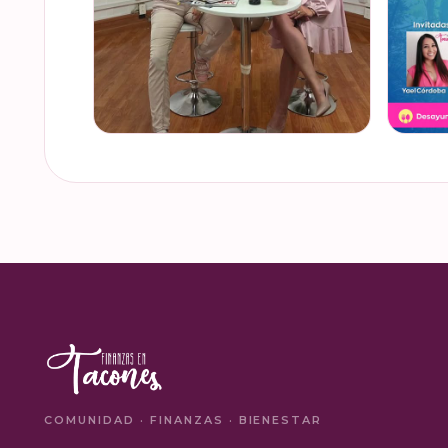
De cuando te toca ser la entrevistada. Un
¿Quiere
placer platicar con Esther Luiselli sobre
de gesti
cómo tomar el control de tus finanzas en
Ya sean
la serie de "Mu…
es un d
VER EN INSTAGRAM
VER
COMUNIDAD · FINANZAS · BIENESTAR