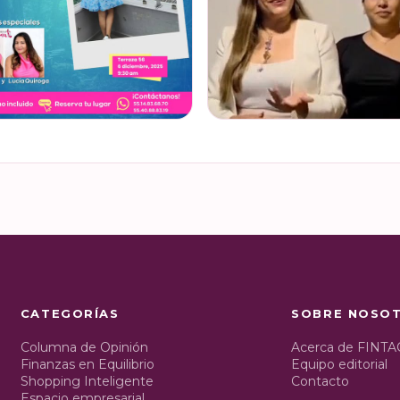
s conocer cuál es la mejor forma
¿Ya visitaste las actividades de la 
onar ese dinero extra de fin de año?
Nacional de Educación Financiera? Del 2
 bonos, caja de ahorro o aguinaldo,
al 26 de octubre, el Monumento a 
inero…
Revolución se convi…
 EN INSTAGRAM
VER EN INSTAGRAM
CATEGORÍAS
SOBRE NOSO
Columna de Opinión
Acerca de FINTA
Finanzas en Equilibrio
Equipo editorial
Shopping Inteligente
Contacto
Espacio empresarial