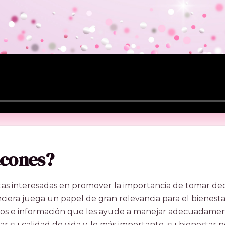
acones?
s interesadas en promover la importancia de tomar decis
iera juega un papel de gran relevancia para el bienestar
e información que les ayude a manejar adecuadamente su
 su calidad de vida y, lo más importante, su bienestar p