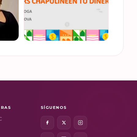
Semana
“Funando estafas: no dejes que los hackers
3
chapulineen tu dinero” 💸 Así se llamó la
la
charla que impartimos a la comunidad de
la Universidad d…
VER EN INSTAGRAM
TRAS
SÍGUENOS
C