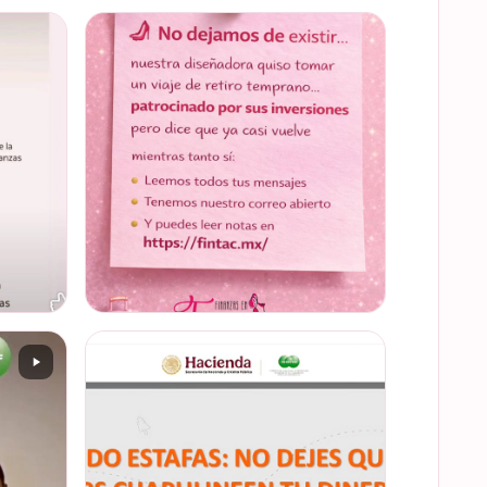
 de
Prometemos que no desaparecimos… solo
 el
estamos reorganizando todo (y esperando
a que el diseñador vuelva del retiro 😅). No
 invitac…
estamos publicand…
VER EN INSTAGRAM