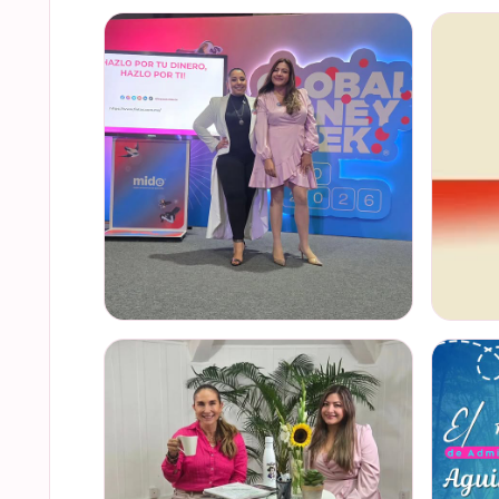
Felices de haber sido invitadas, por cuarto
Del 17 a
año consecutivo, a participar en la Global
Global
Money Week, una iniciativa que impulsa
Mundial
la educación f…
somos p
VER EN INSTAGRAM
VER