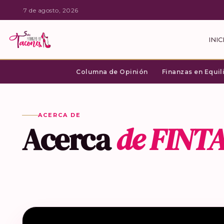
·
7 de agosto, 2026
INIC
Columna de Opinión
Finanzas en Equil
ACERCA DE
Acerca
de FINT