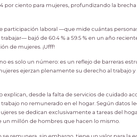
.4 por ciento para mujeres, profundizando la brecha 
de participación laboral —que mide cuántas persona
trabajar— bajó de 60.4 % a 59.5 % en un año recient
ón de mujeres. ¡Ufff!
no es solo un número: es un reflejo de barreras est
ujeres ejerzan plenamente su derecho al trabajo y a
 explican, desde la falta de servicios de cuidado acc
trabajo no remunerado en el hogar. Según datos legis
mujeres se dedican exclusivamente a tareas del hoga
e un millón de hombres que hacen lo mismo.
o se remunera, sin embargo, tiene un valor para la 