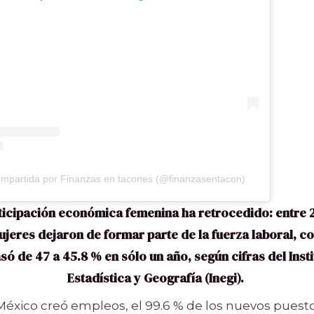
ompartida por Finanzas en tacones (@finanzasentacon)
rticipación económica femenina ha retrocedido: entre 
jeres dejaron de formar parte de la fuerza laboral, con
só de 47 a 45.8 % en sólo un año, según cifras del Inst
Estadística y Geografía (Inegi).
éxico creó empleos, el 99.6 % de los nuevos puest