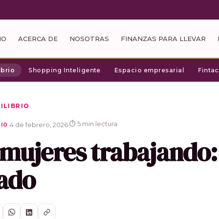
IO
ACERCA DE
NOSOTRAS
FINANZAS PARA LLEVAR
ibrio
Shopping Inteligente
Espacio empresarial
Finta
ILIBRIO
⏱ 5 min lectura
·
4 de febrero, 2026
·
RIO
ujeres trabajando: l
tado