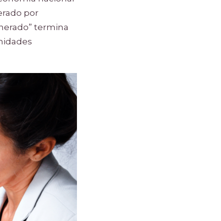
nerado por
unerado” termina
unidades