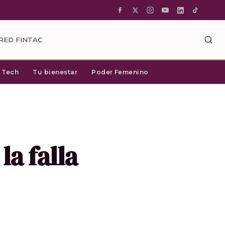
RED FINTAC
c Tech
Tu bienestar
Poder Femenino
a falla