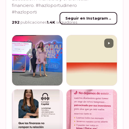
financiero. #hazloportudinero
#hazloporti
Seguir en Instagram
→
292
publicaciones
1.4K
seguidores
Felices de haber sido
Del 17 al 22 de marzo se
invitadas, por cuarto año
lleva a cabo la Global
consecutivo, a participar en
Money Week 2026 (Semana
la Global Money Week, una
Mundial del Dinero).
iniciativa que impulsa la
Finanzas en Tacones
VER EN
VER EN
educación f…
somos parte de esta
INSTAGRAM
INSTAGRAM
Jornada…