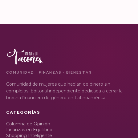
de la Semana Nacional de
que los hackers
Educación Financiera? Del
chapulineen tu dinero” 💸
23 al 26 de octubre, el
Así se llamó la charla que
Monumento a la
impartimos a la comunidad
VER EN
VER EN
Revolución se convi…
de la Universidad d…
INSTAGRAM
INSTAGRAM
COMUNIDAD · FINANZAS · BIENESTAR
Comunidad de mujeres que hablan de dinero sin
complejos. Editorial independiente dedicada a cerrar la
brecha financiera de género en Latinoamérica.
CATEGORÍAS
Columna de Opinión
Finanzas en Equilibrio
Shopping Inteligente