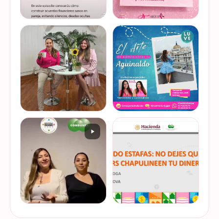
@lucyquiroga tuvo la
Prometemos que no
oportunidad de conversar
desaparecimos… solo
con la gran Ilana Sod, en el
estamos reorganizando
#podcast Consejo Capital
todo (y esperando a que el
de @scotiabankmx Gracias
diseñador vuelva del retiro
VER EN
VER EN
por la invitac…
😅). No estamos publicand…
INSTAGRAM
INSTAGRAM
De cuando te toca ser la
¿Quieres conocer cuál es la
entrevistada. Un placer
mejor forma de gestionar
platicar con Esther Luiselli
ese dinero extra de fin de
sobre cómo tomar el control
año? Ya sean bonos, caja de
de tus finanzas en la serie
ahorro o aguinaldo, es un
VER EN
VER EN
de "Mu…
dinero…
INSTAGRAM
INSTAGRAM
¿Ya visitaste las actividades
“Funando estafas: no dejes