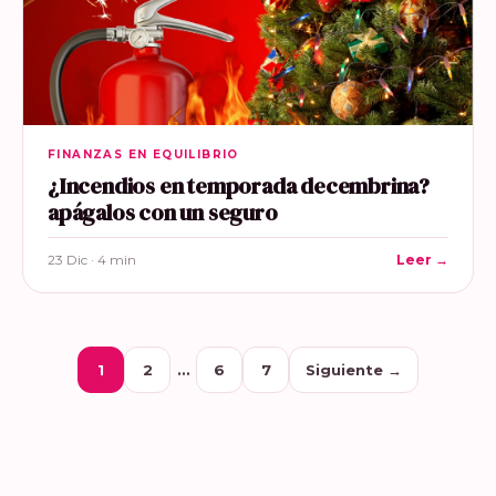
FINANZAS EN EQUILIBRIO
¿Incendios en temporada decembrina?
apágalos con un seguro
23 Dic · 4 min
Leer →
1
2
…
6
7
Siguiente →