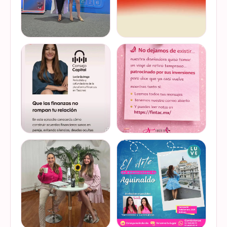
Felices de haber sido
Del 17 al 22 de marzo se
invitadas, por cuarto año
lleva a cabo la Global
consecutivo, a participar en
Money Week 2026 (Semana
la Global Money Week, una
Mundial del Dinero).
iniciativa que impulsa la
Finanzas en Tacones
VER EN
VER EN
educación f…
somos parte de esta
INSTAGRAM
INSTAGRAM
Jornada…
@lucyquiroga tuvo la
Prometemos que no
oportunidad de conversar
desaparecimos… solo
con la gran Ilana Sod, en el
estamos reorganizando
#podcast Consejo Capital
todo (y esperando a que el
de @scotiabankmx Gracias
diseñador vuelva del retiro
VER EN
VER EN
por la invitac…
😅). No estamos publicand…
INSTAGRAM
INSTAGRAM