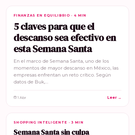
FINANZAS EN EQUILIBRIO
FINANZAS EN EQUILIBRIO · 4 MIN
5 claves para que el
descanso sea efectivo en
esta Semana Santa
En el marco de Semana Santa, uno de los
momentos de mayor descanso en México, las
empresas enfrentan un reto crítico. Según
datos de Buk,…
1 Abr
Leer →
SHOPPING INTELIGENTE
SHOPPING INTELIGENTE · 3 MIN
Semana Santa sin culpa