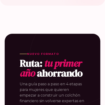
NUEVO FORMATO
Ruta:
tu primer
año
ahorrando
Una guía paso a paso en 4 etapas
para mujeres que quieren
empezar a construir un colchón
financiero sin volverse expertas en