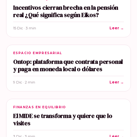
Incentivos cierran brecha en la pensión
real ¿Qué significa según Eikos?
15 Dic · 3 min
Leer →
ESPACIO EMPRESARIAL
Ontop: plataforma que contrata personal
y paga en moneda local o dólares
9 Dic · 2 min
Leer →
FINANZAS EN EQUILIBRIO
El MIDE se transforma y quiere que lo
visites
3 Dic · 3 min
Leer →