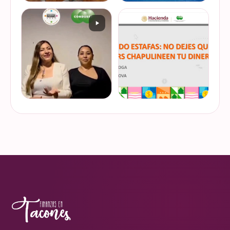
De cuando te toca ser la
¿Quieres conocer cuál es la
entrevistada. Un placer
mejor forma de gestionar
platicar con Esther Luiselli
ese dinero extra de fin de
sobre cómo tomar el control
año? Ya sean bonos, caja de
de tus finanzas en la serie
ahorro o aguinaldo, es un
VER EN
VER EN
de "Mu…
dinero…
INSTAGRAM
INSTAGRAM
¿Ya visitaste las actividades
“Funando estafas: no dejes
de la Semana Nacional de
que los hackers
Educación Financiera? Del
chapulineen tu dinero” 💸
23 al 26 de octubre, el
Así se llamó la charla que
Monumento a la
impartimos a la comunidad
VER EN
VER EN
Revolución se convi…
de la Universidad d…
INSTAGRAM
INSTAGRAM