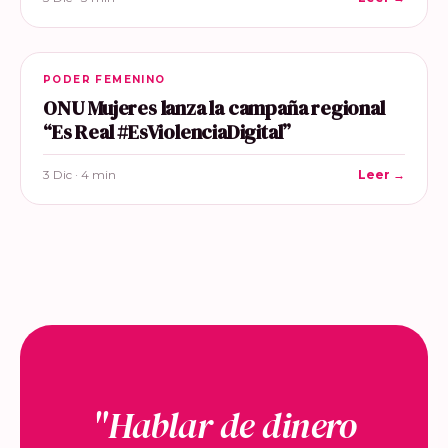
PODER FEMENINO
ONU Mujeres lanza la campaña regional
“Es Real #EsViolenciaDigital”
3 Dic · 4 min
Leer →
"Hablar de dinero