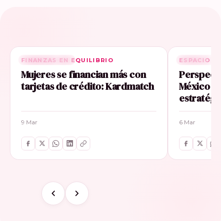
FINANZAS EN EQUILIBRIO
RELACIONADA
ESPACIO E
RELACIONA
Mujeres se financian más con
Perspecti
tarjetas de crédito: Kardmatch
México im
estratégi
9 Mar
6 Mar