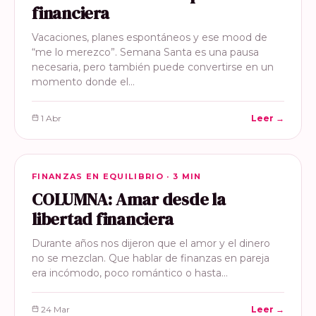
financiera
Vacaciones, planes espontáneos y ese mood de
“me lo merezco”. Semana Santa es una pausa
necesaria, pero también puede convertirse en un
momento donde el…
1 Abr
Leer →
FINANZAS EN EQUILIBRIO
FINANZAS EN EQUILIBRIO · 3 MIN
COLUMNA: Amar desde la
libertad financiera
Durante años nos dijeron que el amor y el dinero
no se mezclan. Que hablar de finanzas en pareja
era incómodo, poco romántico o hasta…
24 Mar
Leer →