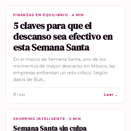
FINANZAS EN EQUILIBRIO
FINANZAS EN EQUILIBRIO · 4 MIN
5 claves para que el
descanso sea efectivo en
esta Semana Santa
En el marco de Semana Santa, uno de los
momentos de mayor descanso en México, las
empresas enfrentan un reto crítico. Según
datos de Buk,…
1 Abr
Leer →
SHOPPING INTELIGENTE
SHOPPING INTELIGENTE · 3 MIN
Semana Santa sin culpa