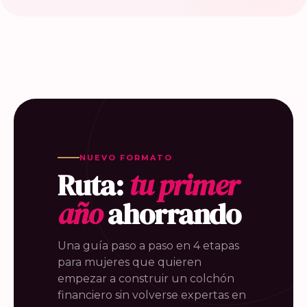
NUEVO FORMATO
Ruta:
tu primer
año
ahorrando
Una guía paso a paso en 4 etapas
para mujeres que quieren
empezar a construir un colchón
financiero sin volverse expertas en