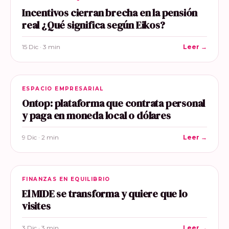
Incentivos cierran brecha en la pensión
real ¿Qué significa según Eikos?
15 Dic · 3 min
Leer →
ESPACIO EMPRESARIAL
Ontop: plataforma que contrata personal
y paga en moneda local o dólares
9 Dic · 2 min
Leer →
FINANZAS EN EQUILIBRIO
El MIDE se transforma y quiere que lo
visites
3 Dic · 3 min
Leer →