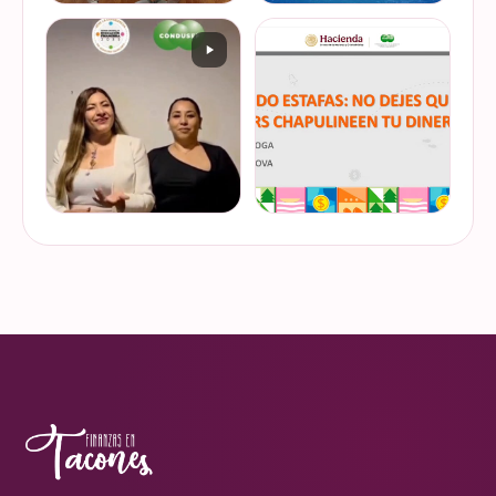
De cuando te toca ser la
¿Quieres conocer cuál es la
entrevistada. Un placer
mejor forma de gestionar
platicar con Esther Luiselli
ese dinero extra de fin de
sobre cómo tomar el control
año? Ya sean bonos, caja de
de tus finanzas en la serie
ahorro o aguinaldo, es un
VER EN
VER EN
de "Mu…
dinero…
INSTAGRAM
INSTAGRAM
¿Ya visitaste las actividades
“Funando estafas: no dejes
de la Semana Nacional de
que los hackers
Educación Financiera? Del
chapulineen tu dinero” 💸
23 al 26 de octubre, el
Así se llamó la charla que
Monumento a la
impartimos a la comunidad
VER EN
VER EN
Revolución se convi…
de la Universidad d…
INSTAGRAM
INSTAGRAM