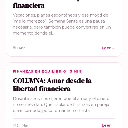
financiera
Vacaciones, planes espontáneos y ese mood de
“me lo merezco”. Semana Santa es una pausa
necesaria, pero también puede convertirse en un
momento donde el…
1 Abr
Leer →
FINANZAS EN EQUILIBRIO
FINANZAS EN EQUILIBRIO · 3 MIN
COLUMNA: Amar desde la
libertad financiera
Durante años nos dijeron que el amor y el dinero
no se mezclan. Que hablar de finanzas en pareja
era incómodo, poco romántico o hasta…
24 Mar
Leer →