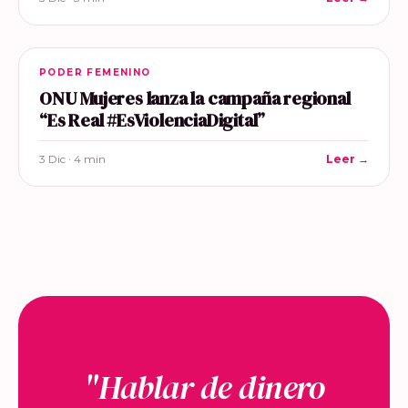
PODER FEMENINO
ONU Mujeres lanza la campaña regional
“Es Real #EsViolenciaDigital”
3 Dic · 4 min
Leer →
"Hablar de dinero