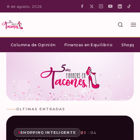
·
8 de agosto, 2026
Columna de Opinión
Finanzas en Equilibrio
Shopping
ÚLTIMAS ENTRADAS
02
03
04
01
· 04
· 04
· 04
· 04
SHOPPING INTELIGENTE
ESPACIO EMPRESARIAL
ESPACIO EMPRESARIAL
ESPACIO EMPRESARIAL