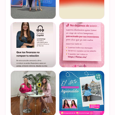
Felices de haber sido
Del 17 al 22 de marzo se
invitadas, por cuarto año
lleva a cabo la Global
consecutivo, a participar en
Money Week 2026 (Semana
la Global Money Week, una
Mundial del Dinero).
iniciativa que impulsa la
Finanzas en Tacones
VER EN
VER EN
educación f…
somos parte de esta
INSTAGRAM
INSTAGRAM
Jornada…
@lucyquiroga tuvo la
Prometemos que no
oportunidad de conversar
desaparecimos… solo
con la gran Ilana Sod, en el
estamos reorganizando
#podcast Consejo Capital
todo (y esperando a que el
de @scotiabankmx Gracias
diseñador vuelva del retiro
VER EN
VER EN
por la invitac…
😅). No estamos publicand…
INSTAGRAM
INSTAGRAM