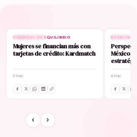
FINANZAS EN EQUILIBRIO
RELACIONADA
ESPACIO E
RELACIONA
Mujeres se financian más con
Perspecti
tarjetas de crédito: Kardmatch
México im
estratégi
9 Mar
6 Mar