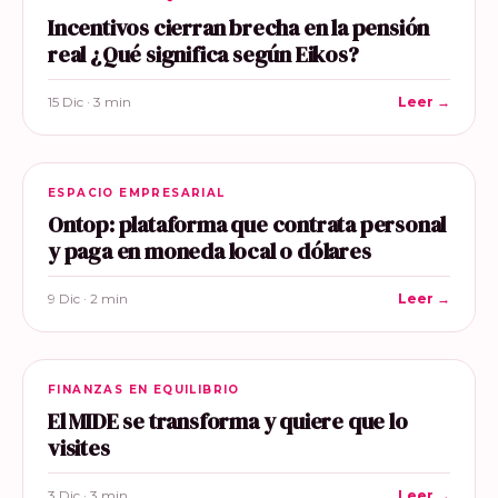
Incentivos cierran brecha en la pensión
real ¿Qué significa según Eikos?
15 Dic · 3 min
Leer →
ESPACIO EMPRESARIAL
Ontop: plataforma que contrata personal
y paga en moneda local o dólares
9 Dic · 2 min
Leer →
FINANZAS EN EQUILIBRIO
El MIDE se transforma y quiere que lo
visites
3 Dic · 3 min
Leer →