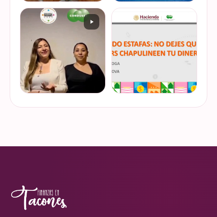
De cuando te toca ser la
¿Quieres conocer cuál es la
entrevistada. Un placer
mejor forma de gestionar
platicar con Esther Luiselli
ese dinero extra de fin de
sobre cómo tomar el control
año? Ya sean bonos, caja de
de tus finanzas en la serie
ahorro o aguinaldo, es un
VER EN
VER EN
de "Mu…
dinero…
INSTAGRAM
INSTAGRAM
¿Ya visitaste las actividades
“Funando estafas: no dejes
de la Semana Nacional de
que los hackers
Educación Financiera? Del
chapulineen tu dinero” 💸
23 al 26 de octubre, el
Así se llamó la charla que
Monumento a la
impartimos a la comunidad
VER EN
VER EN
Revolución se convi…
de la Universidad d…
INSTAGRAM
INSTAGRAM