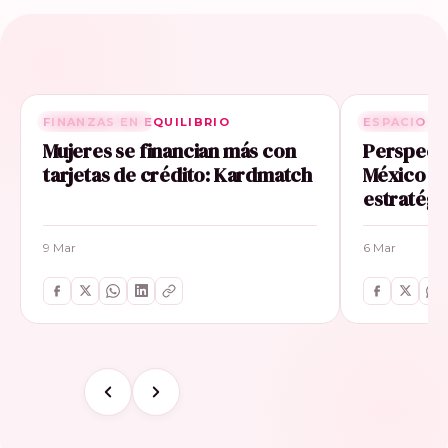
FINANZAS EN EQUILIBRIO
RELACIONADA
ESPACIO E
RELACIONA
Mujeres se financian más con
Perspecti
tarjetas de crédito: Kardmatch
México im
estratégi
9 Mar
6 Mar