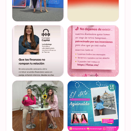
Felices de haber sido
Del 17 al 22 de marzo se
invitadas, por cuarto año
lleva a cabo la Global
consecutivo, a participar en
Money Week 2026 (Semana
la Global Money Week, una
Mundial del Dinero).
iniciativa que impulsa la
Finanzas en Tacones
VER EN
VER EN
educación f…
somos parte de esta
INSTAGRAM
INSTAGRAM
Jornada…
@lucyquiroga tuvo la
Prometemos que no
oportunidad de conversar
desaparecimos… solo
con la gran Ilana Sod, en el
estamos reorganizando
#podcast Consejo Capital
todo (y esperando a que el
de @scotiabankmx Gracias
diseñador vuelva del retiro
VER EN
VER EN
por la invitac…
😅). No estamos publicand…
INSTAGRAM
INSTAGRAM