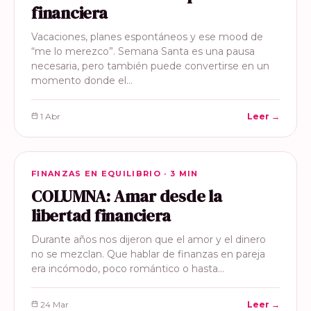
financiera
Vacaciones, planes espontáneos y ese mood de
“me lo merezco”. Semana Santa es una pausa
necesaria, pero también puede convertirse en un
momento donde el…
1 Abr
Leer →
FINANZAS EN EQUILIBRIO
FINANZAS EN EQUILIBRIO · 3 MIN
COLUMNA: Amar desde la
libertad financiera
Durante años nos dijeron que el amor y el dinero
no se mezclan. Que hablar de finanzas en pareja
era incómodo, poco romántico o hasta…
24 Mar
Leer →