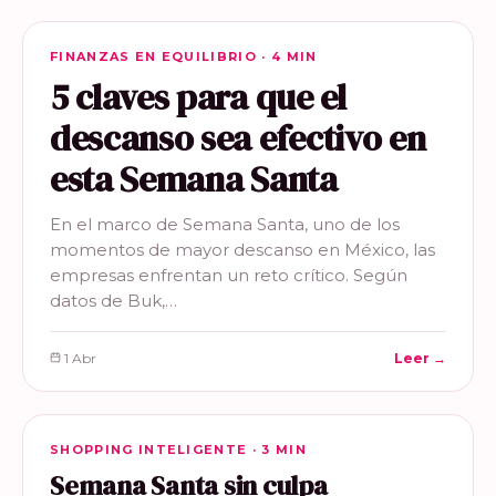
FINANZAS EN EQUILIBRIO
FINANZAS EN EQUILIBRIO · 4 MIN
5 claves para que el
descanso sea efectivo en
esta Semana Santa
En el marco de Semana Santa, uno de los
momentos de mayor descanso en México, las
empresas enfrentan un reto crítico. Según
datos de Buk,…
1 Abr
Leer →
SHOPPING INTELIGENTE
SHOPPING INTELIGENTE · 3 MIN
Semana Santa sin culpa