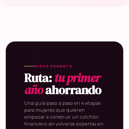
NUEVO FORMATO
Ruta:
tu primer
año
ahorrando
Una guía paso a paso en 4 etapas
para mujeres que quieren
empezar a construir un colchón
financiero sin volverse expertas en