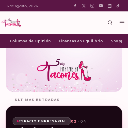
·
6 de agosto, 2026
Columna de Opinión
Finanzas en Equilibrio
Shopping
ÚLTIMAS ENTRADAS
02
03
04
01
· 04
· 04
· 04
· 04
SHOPPING INTELIGENTE
ESPACIO EMPRESARIAL
ESPACIO EMPRESARIAL
ESPACIO EMPRESARIAL