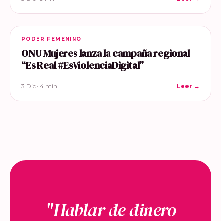
PODER FEMENINO
ONU Mujeres lanza la campaña regional
“Es Real #EsViolenciaDigital”
3 Dic · 4 min
Leer →
"Hablar de dinero