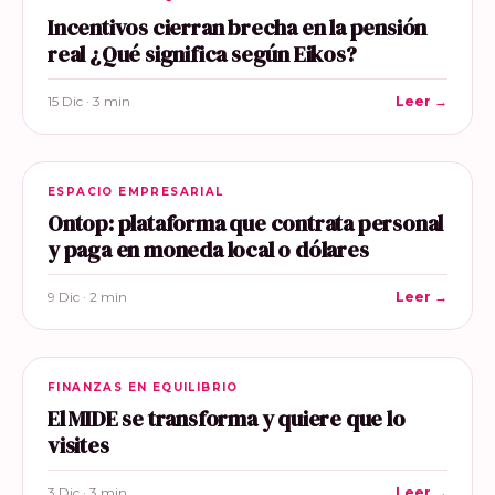
Incentivos cierran brecha en la pensión
real ¿Qué significa según Eikos?
15 Dic · 3 min
Leer →
ESPACIO EMPRESARIAL
Ontop: plataforma que contrata personal
y paga en moneda local o dólares
9 Dic · 2 min
Leer →
FINANZAS EN EQUILIBRIO
El MIDE se transforma y quiere que lo
visites
3 Dic · 3 min
Leer →