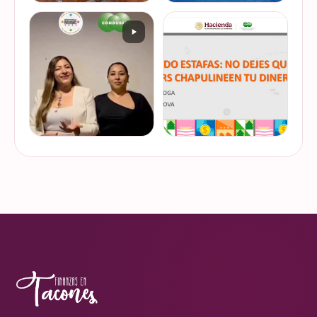
De cuando te toca ser la
¿Quieres conocer cuál es la
entrevistada. Un placer
mejor forma de gestionar
platicar con Esther Luiselli
ese dinero extra de fin de
sobre cómo tomar el control
año? Ya sean bonos, caja de
de tus finanzas en la serie
ahorro o aguinaldo, es un
VER EN
VER EN
de "Mu…
dinero…
INSTAGRAM
INSTAGRAM
¿Ya visitaste las actividades
“Funando estafas: no dejes
de la Semana Nacional de
que los hackers
Educación Financiera? Del
chapulineen tu dinero” 💸
23 al 26 de octubre, el
Así se llamó la charla que
Monumento a la
impartimos a la comunidad
VER EN
VER EN
Revolución se convi…
de la Universidad d…
INSTAGRAM
INSTAGRAM