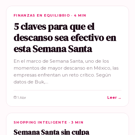
FINANZAS EN EQUILIBRIO
FINANZAS EN EQUILIBRIO · 4 MIN
5 claves para que el
descanso sea efectivo en
esta Semana Santa
En el marco de Semana Santa, uno de los
momentos de mayor descanso en México, las
empresas enfrentan un reto crítico. Según
datos de Buk,…
1 Abr
Leer →
SHOPPING INTELIGENTE
SHOPPING INTELIGENTE · 3 MIN
Semana Santa sin culpa