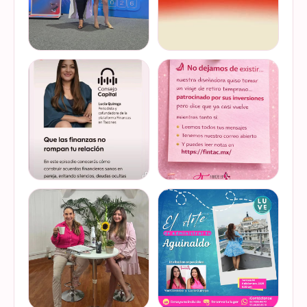
Felices de haber sido
Del 17 al 22 de marzo se
invitadas, por cuarto año
lleva a cabo la Global
consecutivo, a participar en
Money Week 2026 (Semana
la Global Money Week, una
Mundial del Dinero).
iniciativa que impulsa la
Finanzas en Tacones
VER EN
VER EN
educación f…
somos parte de esta
INSTAGRAM
INSTAGRAM
Jornada…
@lucyquiroga tuvo la
Prometemos que no
oportunidad de conversar
desaparecimos… solo
con la gran Ilana Sod, en el
estamos reorganizando
#podcast Consejo Capital
todo (y esperando a que el
de @scotiabankmx Gracias
diseñador vuelva del retiro
VER EN
VER EN
por la invitac…
😅). No estamos publicand…
INSTAGRAM
INSTAGRAM