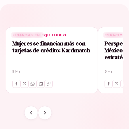
FINANZAS EN EQUILIBRIO
RELACIONADA
ESPACIO E
RELACIONA
Mujeres se financian más con
Perspecti
tarjetas de crédito: Kardmatch
México im
estratégi
9 Mar
6 Mar