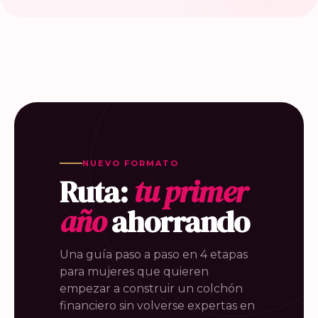
NUEVO FORMATO
Ruta:
tu primer
año
ahorrando
Una guía paso a paso en 4 etapas
para mujeres que quieren
empezar a construir un colchón
financiero sin volverse expertas en