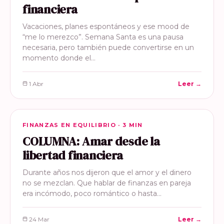
financiera
Vacaciones, planes espontáneos y ese mood de
“me lo merezco”. Semana Santa es una pausa
necesaria, pero también puede convertirse en un
momento donde el…
1 Abr
Leer →
FINANZAS EN EQUILIBRIO
FINANZAS EN EQUILIBRIO · 3 MIN
COLUMNA: Amar desde la
libertad financiera
Durante años nos dijeron que el amor y el dinero
no se mezclan. Que hablar de finanzas en pareja
era incómodo, poco romántico o hasta…
24 Mar
Leer →