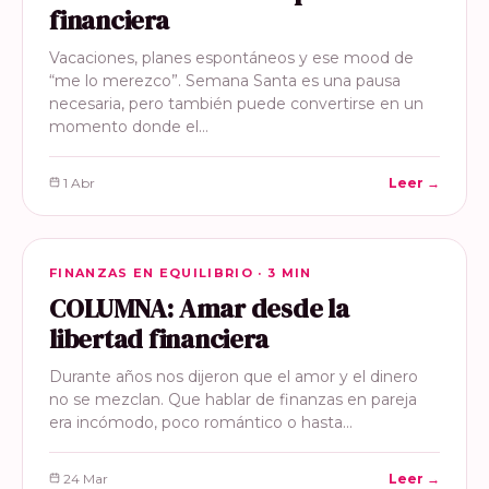
financiera
Vacaciones, planes espontáneos y ese mood de
“me lo merezco”. Semana Santa es una pausa
necesaria, pero también puede convertirse en un
momento donde el…
1 Abr
Leer →
FINANZAS EN EQUILIBRIO
FINANZAS EN EQUILIBRIO · 3 MIN
COLUMNA: Amar desde la
libertad financiera
Durante años nos dijeron que el amor y el dinero
no se mezclan. Que hablar de finanzas en pareja
era incómodo, poco romántico o hasta…
24 Mar
Leer →