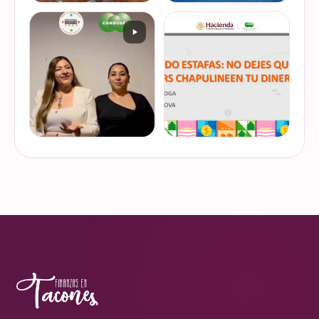
De cuando te toca ser la
¿Quieres conocer cuál es la
entrevistada. Un placer
mejor forma de gestionar
platicar con Esther Luiselli
ese dinero extra de fin de
sobre cómo tomar el control
año? Ya sean bonos, caja de
de tus finanzas en la serie
ahorro o aguinaldo, es un
VER EN
VER EN
de "Mu…
dinero…
INSTAGRAM
INSTAGRAM
¿Ya visitaste las actividades
“Funando estafas: no dejes
de la Semana Nacional de
que los hackers
Educación Financiera? Del
chapulineen tu dinero” 💸
23 al 26 de octubre, el
Así se llamó la charla que
Monumento a la
impartimos a la comunidad
VER EN
VER EN
Revolución se convi…
de la Universidad d…
INSTAGRAM
INSTAGRAM