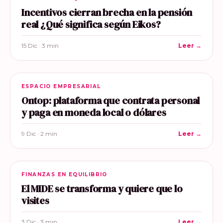
Incentivos cierran brecha en la pensión
real ¿Qué significa según Eikos?
15 Dic · 3 min
Leer →
ESPACIO EMPRESARIAL
Ontop: plataforma que contrata personal
y paga en moneda local o dólares
9 Dic · 2 min
Leer →
FINANZAS EN EQUILIBRIO
El MIDE se transforma y quiere que lo
visites
3 Dic · 3 min
Leer →