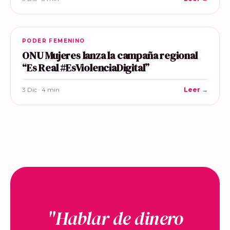
PODER FEMENINO
ONU Mujeres lanza la campaña regional
“Es Real #EsViolenciaDigital”
3 Dic · 4 min
Leer →
"Hablar de dinero