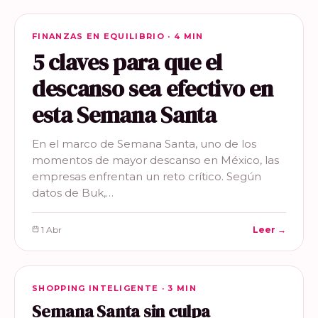
FINANZAS EN EQUILIBRIO
FINANZAS EN EQUILIBRIO · 4 MIN
5 claves para que el
descanso sea efectivo en
esta Semana Santa
En el marco de Semana Santa, uno de los
momentos de mayor descanso en México, las
empresas enfrentan un reto crítico. Según
datos de Buk,…
1 Abr
Leer →
SHOPPING INTELIGENTE
SHOPPING INTELIGENTE · 3 MIN
Semana Santa sin culpa