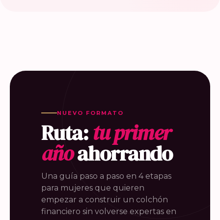
NUEVO FORMATO
Ruta:
tu primer
año
ahorrando
Una guía paso a paso en 4 etapas
para mujeres que quieren
empezar a construir un colchón
financiero sin volverse expertas en