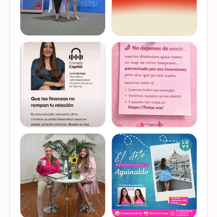
Felices de haber sido
Del 17 al 22 de marzo se
invitadas, por cuarto año
lleva a cabo la Global
consecutivo, a participar en
Money Week 2026 (Semana
la Global Money Week, una
Mundial del Dinero).
iniciativa que impulsa la
Finanzas en Tacones
VER EN
VER EN
educación f…
somos parte de esta
INSTAGRAM
INSTAGRAM
Jornada…
@lucyquiroga tuvo la
Prometemos que no
oportunidad de conversar
desaparecimos… solo
con la gran Ilana Sod, en el
estamos reorganizando
#podcast Consejo Capital
todo (y esperando a que el
de @scotiabankmx Gracias
diseñador vuelva del retiro
VER EN
VER EN
por la invitac…
😅). No estamos publicand…
INSTAGRAM
INSTAGRAM