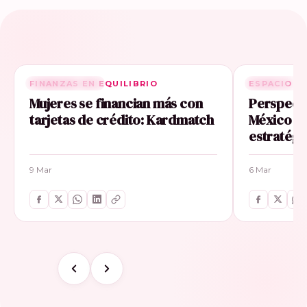
FINANZAS EN EQUILIBRIO
RELACIONADA
ESPACIO E
RELACIONA
Mujeres se financian más con
Perspecti
tarjetas de crédito: Kardmatch
México im
estratégi
9 Mar
6 Mar