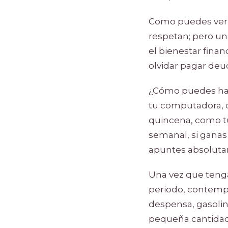
Como puedes ver s
respetan; pero una
el bienestar finan
olvidar pagar deud
¿Cómo puedes hace
tu computadora, d
quincena, como tú
semanal, si ganas
apuntes absolut
Una vez que tenga
periodo, contempla
despensa, gasolina
pequeña cantidad 