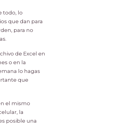
 todo, lo
cios que dan para
orden, para no
as.
chivo de Excel en
es o en la
semana lo hagas
ortante que
 en el mismo
elular, la
 es posible una