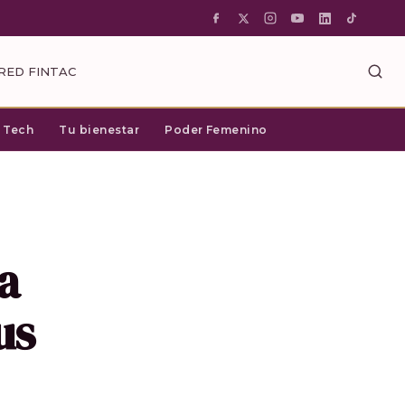
RED FINTAC
c Tech
Tu bienestar
Poder Femenino
a
us