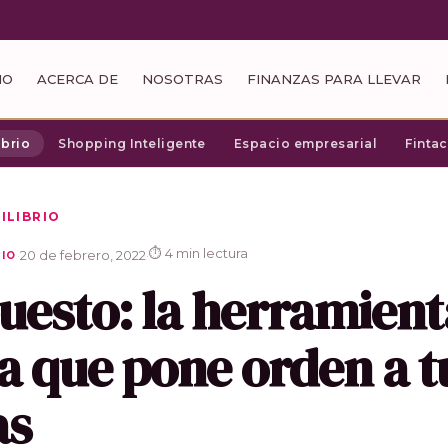
IO
ACERCA DE
NOSOTRAS
FINANZAS PARA LLEVAR
ibrio
Shopping Inteligente
Espacio empresarial
Finta
ILIBRIO
⏱ 4 min lectura
·
20 de febrero, 2022
·
RIO
uesto: la herramient
a que pone orden a t
as