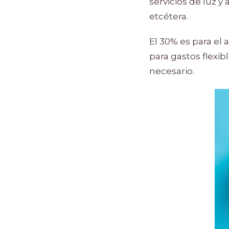
servicios de luz y
etcétera.
El 30% es para el
para gastos flexi
necesario.