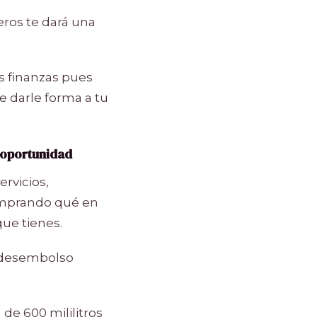
ros te dará una
s finanzas pues
e darle forma a tu
 oportunidad
rvicios,
comprando qué en
que tienes.
n desembolso
 de 600 mililitros