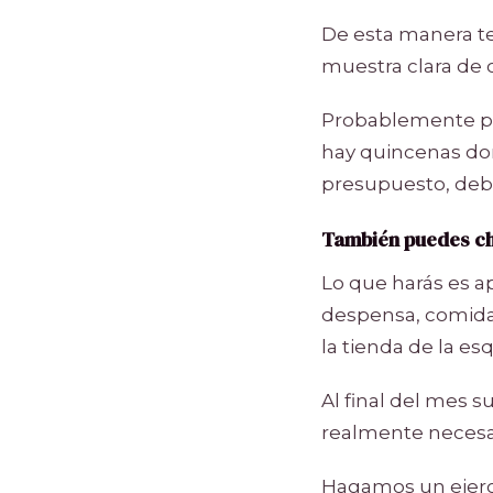
De esta manera te
muestra clara de 
Probablemente pi
hay quincenas don
presupuesto, deb
También puedes c
Lo que harás es a
despensa, comida,
la tienda de la es
Al final del mes 
realmente necesar
Hagamos un ejercic