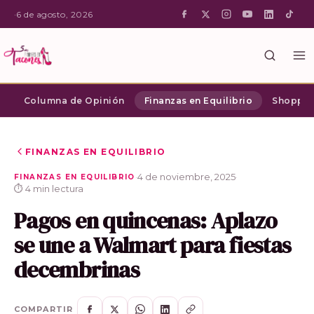
·
6 de agosto, 2026
Columna de Opinión
Finanzas en Equilibrio
Shopping
FINANZAS EN EQUILIBRIO
·
4 de noviembre, 2025
·
FINANZAS EN EQUILIBRIO
⏱ 4 min lectura
Pagos en quincenas: Aplazo
se une a Walmart para fiestas
decembrinas
COMPARTIR