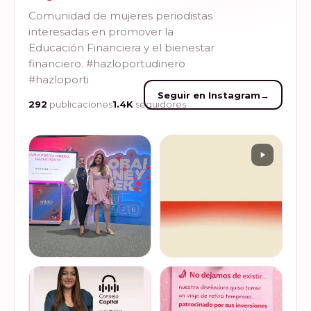
Comunidad de mujeres periodistas
interesadas en promover la
Educación Financiera y el bienestar
financiero. #hazloportudinero
#hazloporti
Seguir en Instagram
→
292
publicaciones
1.4K
seguidores
Felices de haber sido
Del 17 al 22 de marzo se
invitadas, por cuarto año
lleva a cabo la Global
consecutivo, a participar en
Money Week 2026 (Semana
la Global Money Week, una
Mundial del Dinero).