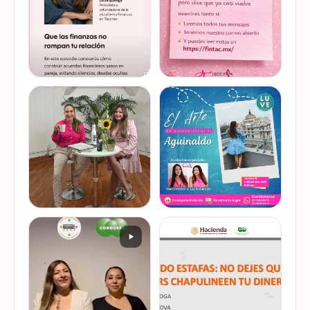
iniciativa que impulsa la
Finanzas en Tacones
VER EN
VER EN
educación f…
somos parte de esta
INSTAGRAM
INSTAGRAM
Jornada…
@lucyquiroga tuvo la
Prometemos que no
oportunidad de conversar
desaparecimos… solo
con la gran Ilana Sod, en el
estamos reorganizando
#podcast Consejo Capital
todo (y esperando a que el
de @scotiabankmx Gracias
diseñador vuelva del retiro
VER EN
VER EN
por la invitac…
😅). No estamos publicand…
INSTAGRAM
INSTAGRAM
De cuando te toca ser la
¿Quieres conocer cuál es la
entrevistada. Un placer
mejor forma de gestionar
platicar con Esther Luiselli
ese dinero extra de fin de
sobre cómo tomar el control
año? Ya sean bonos, caja de
de tus finanzas en la serie
ahorro o aguinaldo, es un
VER EN
VER EN
de "Mu…
dinero…
INSTAGRAM
INSTAGRAM