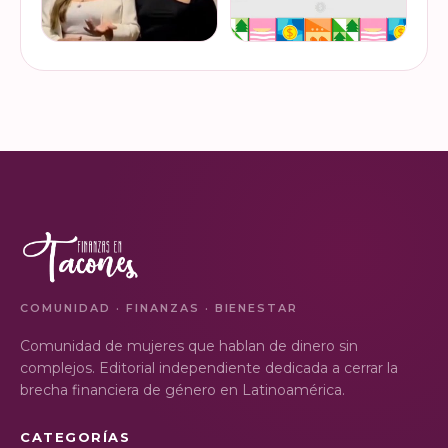
¿Ya visitaste las actividades
“Funando estafas: no dejes
de la Semana Nacional de
que los hackers
Educación Financiera? Del
chapulineen tu dinero” 💸
23 al 26 de octubre, el
Así se llamó la charla que
Monumento a la
impartimos a la comunidad
VER EN
VER EN
Revolución se convi…
de la Universidad d…
INSTAGRAM
INSTAGRAM
COMUNIDAD · FINANZAS · BIENESTAR
Comunidad de mujeres que hablan de dinero sin
complejos. Editorial independiente dedicada a cerrar la
brecha financiera de género en Latinoamérica.
CATEGORÍAS