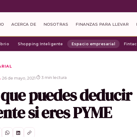
IO
ACERCA DE
NOSOTRAS
FINANZAS PARA LLEVAR
ibrio
Shopping Inteligente
Espacio empresarial
Finta
ARIAL
⏱ 3 min lectura
·
26 de mayo, 2021
·
L
 que puedes deducir
ente si eres PYME