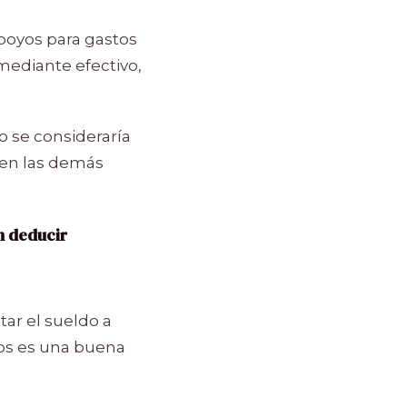
poyos para gastos
mediante efectivo,
o se consideraría
 en las demás
n deducir
r el sueldo a
vos es una buena