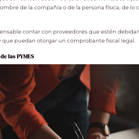
ombre de la compañía o de la persona física, de lo c
ispensable contar con proveedores que estén debid
y que puedan otorgar un comprobante fiscal legal.
de las PYMES