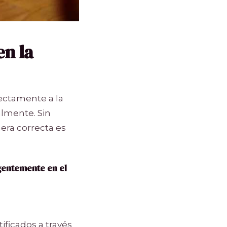
n la
rectamente a la
almente. Sin
ra correcta es
gentemente en el
ficados a través