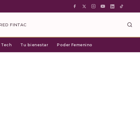
RED FINTAC
c Tech
Tu bienestar
Poder Femenino