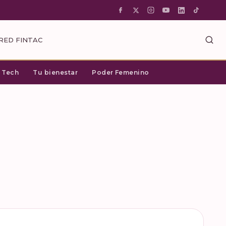
RED FINTAC
c Tech
Tu bienestar
Poder Femenino