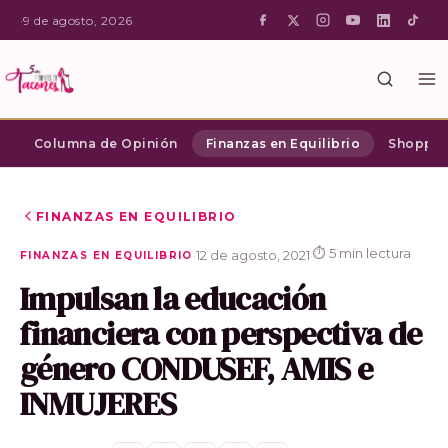
·
9 de agosto, 2026
Columna de Opinión
Finanzas en Equilibrio
Shopping
FINANZAS EN EQUILIBRIO
⏱ 5 min lectura
·
12 de agosto, 2021
·
FINANZAS EN EQUILIBRIO
Impulsan la educación
financiera con perspectiva de
género CONDUSEF, AMIS e
INMUJERES