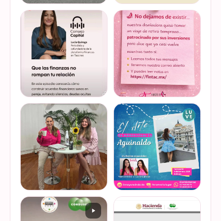
Felices de haber sido
Del 17 al 22 de marzo se
invitadas, por cuarto año
lleva a cabo la Global
consecutivo, a participar en
Money Week 2026 (Semana
la Global Money Week, una
Mundial del Dinero).
iniciativa que impulsa la
Finanzas en Tacones
VER EN
VER EN
educación f…
somos parte de esta
INSTAGRAM
INSTAGRAM
Jornada…
@lucyquiroga tuvo la
Prometemos que no
oportunidad de conversar
desaparecimos… solo
con la gran Ilana Sod, en el
estamos reorganizando
#podcast Consejo Capital
todo (y esperando a que el
de @scotiabankmx Gracias
diseñador vuelva del retiro
VER EN
VER EN
por la invitac…
😅). No estamos publicand…
INSTAGRAM
INSTAGRAM
De cuando te toca ser la
¿Quieres conocer cuál es la
entrevistada. Un placer
mejor forma de gestionar
platicar con Esther Luiselli
ese dinero extra de fin de