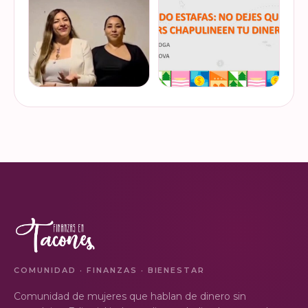
sobre cómo tomar el control
año? Ya sean bonos, caja de
de tus finanzas en la serie
ahorro o aguinaldo, es un
VER EN
VER EN
de "Mu…
dinero…
INSTAGRAM
INSTAGRAM
¿Ya visitaste las actividades
“Funando estafas: no dejes
de la Semana Nacional de
que los hackers
Educación Financiera? Del
chapulineen tu dinero” 💸
23 al 26 de octubre, el
Así se llamó la charla que
Monumento a la
impartimos a la comunidad
VER EN
VER EN
Revolución se convi…
de la Universidad d…
INSTAGRAM
INSTAGRAM
COMUNIDAD · FINANZAS · BIENESTAR
Comunidad de mujeres que hablan de dinero sin