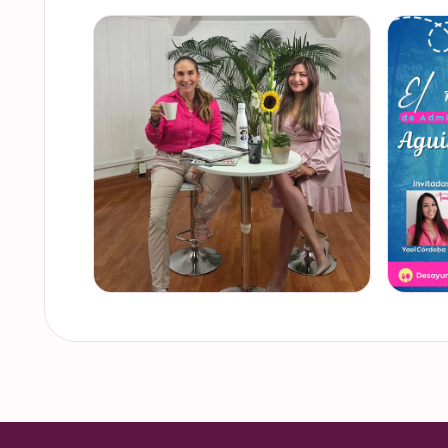
Felices de haber sido invitadas, por cuarto
Del 17 a
año consecutivo, a participar en la Global
Global
Money Week, una iniciativa que impulsa
Mundial
la educación f…
somos p
VER EN INSTAGRAM
VER
De cuando te toca ser la entrevistada. Un
¿Quiere
placer platicar con Esther Luiselli sobre
de gesti
cómo tomar el control de tus finanzas en
Ya sean
la serie de "Mu…
es un d
VER EN INSTAGRAM
VER