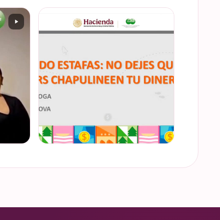
 de
Prometemos que no desaparecimos… solo
 el
estamos reorganizando todo (y esperando
a que el diseñador vuelva del retiro 😅). No
 invitac…
estamos publicand…
VER EN INSTAGRAM
Semana
“Funando estafas: no dejes que los hackers
3
chapulineen tu dinero” 💸 Así se llamó la
la
charla que impartimos a la comunidad de
la Universidad d…
VER EN INSTAGRAM