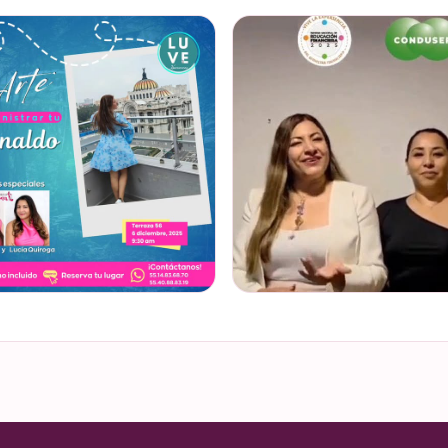
l 22 de marzo se lleva a cabo la
@lucyquiroga tuvo la oportunidad
 Money Week 2026 (Semana
conversar con la gran Ilana Sod, en
 del Dinero). Finanzas en Tacones
#podcast Consejo Capital de
arte de esta Jornada…
@scotiabankmx Gracias por la
 EN INSTAGRAM
VER EN INSTAGRAM
s conocer cuál es la mejor forma
¿Ya visitaste las actividades de la 
onar ese dinero extra de fin de año?
Nacional de Educación Financiera? Del 2
 bonos, caja de ahorro o aguinaldo,
al 26 de octubre, el Monumento a 
inero…
Revolución se convi…
 EN INSTAGRAM
VER EN INSTAGRAM