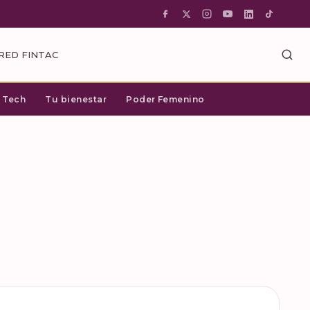
RED FINTAC
c Tech
Tu bienestar
Poder Femenino