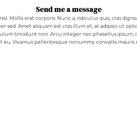
Send me a message
l. Mollis erat corporis. Nunc a, ridiculus quis, cras dign
ed. Amet aliquam est cras illum et, at adipisci ut optio
bulum tincidunt non. Arcu integer nec phasellus ipsum,
it eu. Vivamus pellentesque nonummy convallis mauris 