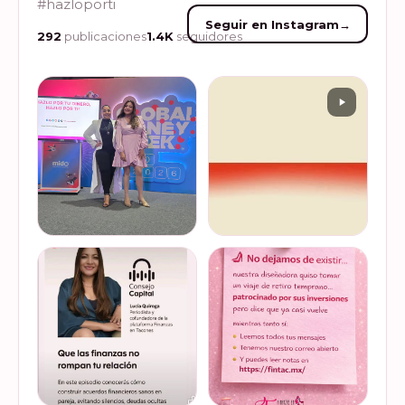
#hazloporti
Seguir en Instagram
→
292
publicaciones
1.4K
seguidores
Felices de haber sido
Del 17 al 22 de marzo se
invitadas, por cuarto año
lleva a cabo la Global
consecutivo, a participar en
Money Week 2026 (Semana
la Global Money Week, una
Mundial del Dinero).
iniciativa que impulsa la
Finanzas en Tacones
VER EN
VER EN
educación f…
somos parte de esta
INSTAGRAM
INSTAGRAM
Jornada…