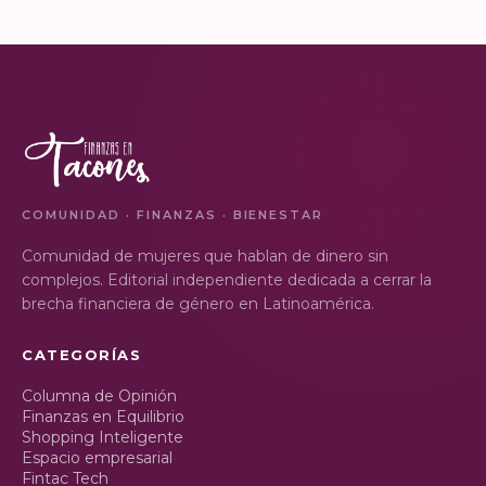
Monumento a la
impartimos a la comunidad
VER EN
VER EN
Revolución se convi…
de la Universidad d…
INSTAGRAM
INSTAGRAM
COMUNIDAD · FINANZAS · BIENESTAR
Comunidad de mujeres que hablan de dinero sin
complejos. Editorial independiente dedicada a cerrar la
brecha financiera de género en Latinoamérica.
CATEGORÍAS
Columna de Opinión
Finanzas en Equilibrio
Shopping Inteligente
Espacio empresarial
Fintac Tech