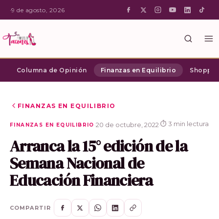
·
9 de agosto, 2026
Columna de Opinión
Finanzas en Equilibrio
Shopping
FINANZAS EN EQUILIBRIO
⏱ 3 min lectura
·
20 de octubre, 2022
·
FINANZAS EN EQUILIBRIO
Arranca la 15° edición de la
Semana Nacional de
Educación Financiera
COMPARTIR