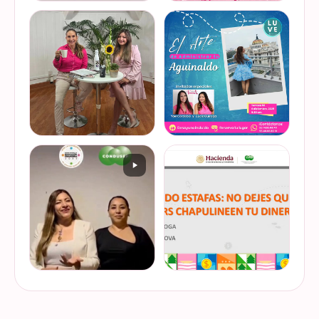
@lucyquiroga tuvo la
Prometemos que no
oportunidad de conversar
desaparecimos… solo
con la gran Ilana Sod, en el
estamos reorganizando
#podcast Consejo Capital
todo (y esperando a que el
de @scotiabankmx Gracias
diseñador vuelva del retiro
VER EN
VER EN
por la invitac…
😅). No estamos publicand…
INSTAGRAM
INSTAGRAM
De cuando te toca ser la
¿Quieres conocer cuál es la
entrevistada. Un placer
mejor forma de gestionar
platicar con Esther Luiselli
ese dinero extra de fin de
sobre cómo tomar el control
año? Ya sean bonos, caja de
de tus finanzas en la serie
ahorro o aguinaldo, es un
VER EN
VER EN
de "Mu…
dinero…
INSTAGRAM
INSTAGRAM
¿Ya visitaste las actividades
“Funando estafas: no dejes
de la Semana Nacional de
que los hackers
Educación Financiera? Del
chapulineen tu dinero” 💸
23 al 26 de octubre, el
Así se llamó la charla que