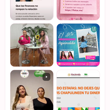
Jornada…
@lucyquiroga tuvo la
Prometemos que no
oportunidad de conversar
desaparecimos… solo
con la gran Ilana Sod, en el
estamos reorganizando
#podcast Consejo Capital
todo (y esperando a que el
de @scotiabankmx Gracias
diseñador vuelva del retiro
VER EN
VER EN
por la invitac…
😅). No estamos publicand…
INSTAGRAM
INSTAGRAM
De cuando te toca ser la
¿Quieres conocer cuál es la
entrevistada. Un placer
mejor forma de gestionar
platicar con Esther Luiselli
ese dinero extra de fin de
sobre cómo tomar el control
año? Ya sean bonos, caja de
de tus finanzas en la serie
ahorro o aguinaldo, es un
VER EN
VER EN
de "Mu…
dinero…
INSTAGRAM
INSTAGRAM