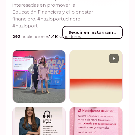
interesadas en promover la
Educación Financiera y el bienestar
financiero. #hazloportudinero
#hazloporti
Seguir en Instagram
→
292
publicaciones
1.4K
seguidores
Felices de haber sido
Del 17 al 22 de marzo se
invitadas, por cuarto año
lleva a cabo la Global
consecutivo, a participar en
Money Week 2026 (Semana
la Global Money Week, una
Mundial del Dinero).
iniciativa que impulsa la
Finanzas en Tacones
VER EN
VER EN
educación f…
somos parte de esta
INSTAGRAM
INSTAGRAM