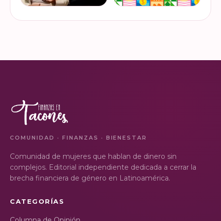
¿Ya visitaste las actividades
“Funando estafas: no dejes
de la Semana Nacional de
que los hackers
Educación Financiera? Del
chapulineen tu dinero” 💸
23 al 26 de octubre, el
Así se llamó la charla que
Monumento a la
impartimos a la comunidad
VER EN
VER EN
Revolución se convi…
de la Universidad d…
INSTAGRAM
INSTAGRAM
COMUNIDAD · FINANZAS · BIENESTAR
Comunidad de mujeres que hablan de dinero sin
complejos. Editorial independiente dedicada a cerrar la
brecha financiera de género en Latinoamérica.
CATEGORÍAS
Columna de Opinión