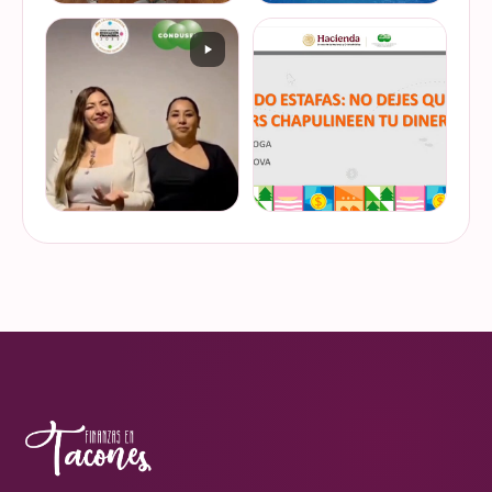
De cuando te toca ser la
¿Quieres conocer cuál es la
entrevistada. Un placer
mejor forma de gestionar
platicar con Esther Luiselli
ese dinero extra de fin de
sobre cómo tomar el control
año? Ya sean bonos, caja de
de tus finanzas en la serie
ahorro o aguinaldo, es un
VER EN
VER EN
de "Mu…
dinero…
INSTAGRAM
INSTAGRAM
¿Ya visitaste las actividades
“Funando estafas: no dejes
de la Semana Nacional de
que los hackers
Educación Financiera? Del
chapulineen tu dinero” 💸
23 al 26 de octubre, el
Así se llamó la charla que
Monumento a la
impartimos a la comunidad
VER EN
VER EN
Revolución se convi…
de la Universidad d…
INSTAGRAM
INSTAGRAM