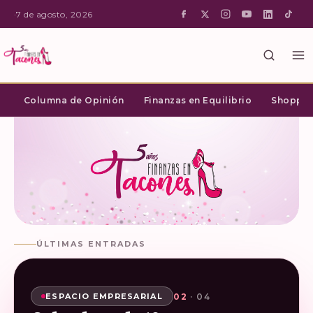
·
7 de agosto, 2026
Columna de Opinión
Finanzas en Equilibrio
Shopping
ÚLTIMAS ENTRADAS
02
03
04
01
· 04
· 04
· 04
· 04
SHOPPING INTELIGENTE
ESPACIO EMPRESARIAL
ESPACIO EMPRESARIAL
ESPACIO EMPRESARIAL