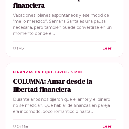
financiera
Vacaciones, planes espontáneos y ese mood de
“me lo merezco”. Semana Santa es una pausa
necesaria, pero también puede convertirse en un
momento donde el…
1 Abr
Leer →
FINANZAS EN EQUILIBRIO
FINANZAS EN EQUILIBRIO · 3 MIN
COLUMNA: Amar desde la
libertad financiera
Durante años nos dijeron que el amor y el dinero
no se mezclan. Que hablar de finanzas en pareja
era incómodo, poco romántico o hasta…
24 Mar
Leer →