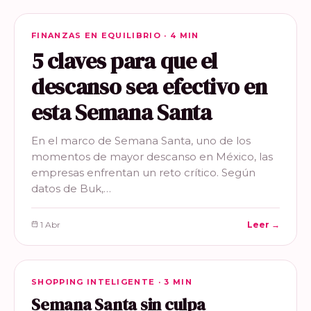
FINANZAS EN EQUILIBRIO
FINANZAS EN EQUILIBRIO · 4 MIN
5 claves para que el
descanso sea efectivo en
esta Semana Santa
En el marco de Semana Santa, uno de los
momentos de mayor descanso en México, las
empresas enfrentan un reto crítico. Según
datos de Buk,…
1 Abr
Leer →
SHOPPING INTELIGENTE
SHOPPING INTELIGENTE · 3 MIN
Semana Santa sin culpa