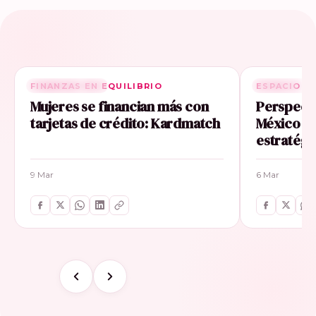
FINANZAS EN EQUILIBRIO
RELACIONADA
ESPACIO E
RELACIONA
Mujeres se financian más con
Perspecti
tarjetas de crédito: Kardmatch
México im
estratégi
9 Mar
6 Mar