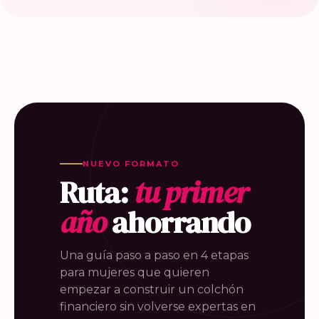
NUEVO FORMATO
Ruta:
tu primer
año
ahorrando
Una guía paso a paso en 4 etapas
para mujeres que quieren
empezar a construir un colchón
financiero sin volverse expertas en