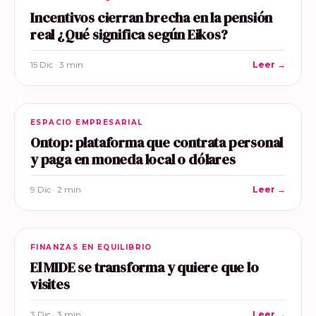
Incentivos cierran brecha en la pensión
real ¿Qué significa según Eikos?
15 Dic · 3 min
Leer →
ESPACIO EMPRESARIAL
Ontop: plataforma que contrata personal
y paga en moneda local o dólares
9 Dic · 2 min
Leer →
FINANZAS EN EQUILIBRIO
El MIDE se transforma y quiere que lo
visites
3 Dic · 3 min
Leer →