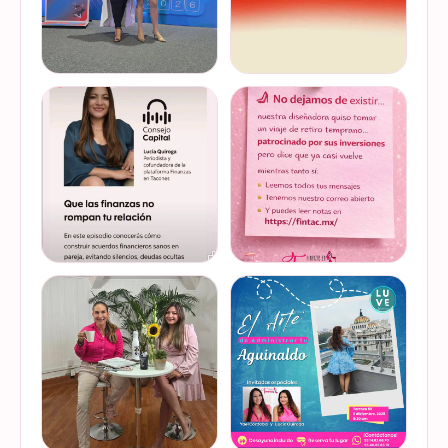
Felices de haber sido
Del 17 al 22 de marzo se
invitadas, por cuarto año
lleva a cabo la Global
consecutivo, a participar en
Money Week 2026 (Semana
la Global Money Week, una
Mundial del Dinero).
iniciativa que impulsa la
Finanzas en Tacones
VER EN
VER EN
educación f…
somos parte de esta
INSTAGRAM
INSTAGRAM
Jornada…
@lucyquiroga tuvo la
Prometemos que no
oportunidad de conversar
desaparecimos… solo
con la gran Ilana Sod, en el
estamos reorganizando
#podcast Consejo Capital
todo (y esperando a que el
de @scotiabankmx Gracias
diseñador vuelva del retiro
VER EN
VER EN
por la invitac…
😅). No estamos publicand…
INSTAGRAM
INSTAGRAM