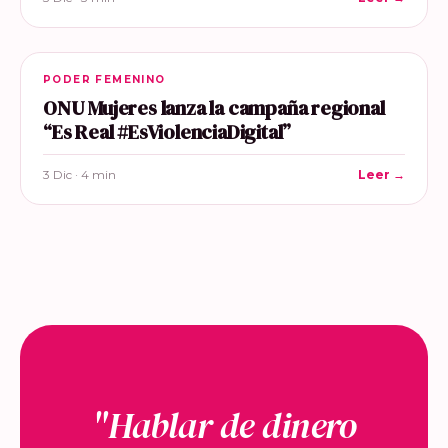
PODER FEMENINO
ONU Mujeres lanza la campaña regional
“Es Real #EsViolenciaDigital”
3 Dic · 4 min
Leer →
"Hablar de dinero