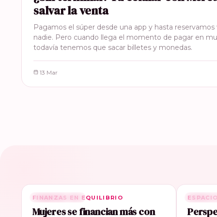
salvar la venta
Pagamos el súper desde una app y hasta reservamos v
nadie. Pero cuando llega el momento de pagar en m
todavía tenemos que sacar billetes y monedas.
13 Mar
FINANZAS EN EQUILIBRIO
RELACIONADA
ESPACI
RELACI
Mujeres se financian más con
Perspe