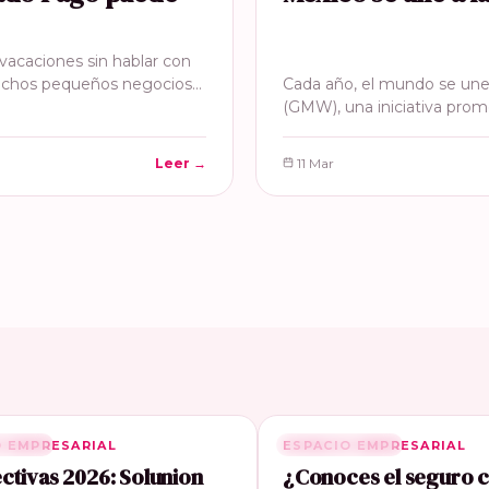
acaciones sin hablar con
uchos pequeños negocios…
Cada año, el mundo se une
(GMW), una iniciativa prom
Leer →
11 Mar
O EMPRESARIAL
ONADA
ESPACIO EMPRESARIAL
RELACIONADA
ctivas 2026: Solunion
¿Conoces el seguro 