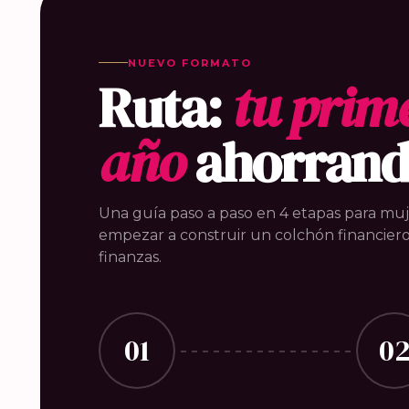
NUEVO FORMATO
Ruta:
tu prim
año
ahorran
Una guía paso a paso en 4 etapas para mu
empezar a construir un colchón financiero
finanzas.
01
0