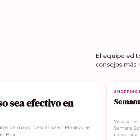
El equipo edit
consejos más r
SHOPPING 
SHOPPING 
so sea efectivo en
Semana 
Vacaciones
tos de mayor descanso en México, las
Semana San
de Buk,…
convertirs