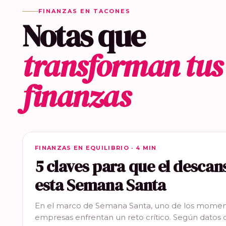
FINANZAS EN TACONES
Notas que
transforman tus
finanzas
FINANZAS EN EQUILIBRIO
FINANZAS EN EQUILIBRIO · 4 MIN
5 claves para que el descan
esta Semana Santa
En el marco de Semana Santa, uno de los momen
empresas enfrentan un reto crítico. Según datos 