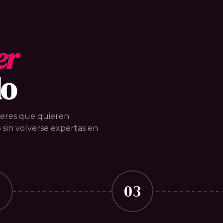
er
do
jeres que quieren
 sin volverse expertas en
2
03