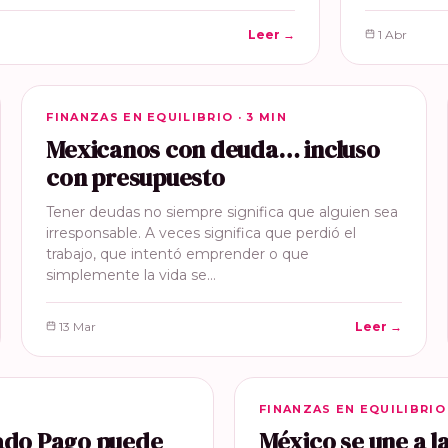
Leer →
1 Abr
FINANZAS EN EQUILIBRIO
FINANZAS EN EQUILIBRIO · 3 MIN
Mexicanos con deuda… incluso
con presupuesto
Tener deudas no siempre significa que alguien sea
irresponsable. A veces significa que perdió el
trabajo, que intentó emprender o que
simplemente la vida se…
13 Mar
Leer →
FINANZAS EN EQUILIBRIO
FINANZAS EN EQUILIBRIO 
cado Pago puede
México se une a 