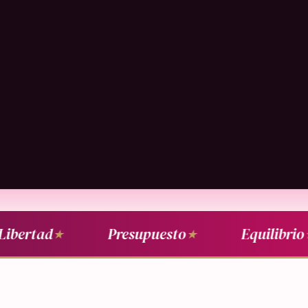
ibertad
Presupuesto
Equilibrio
★
★
★