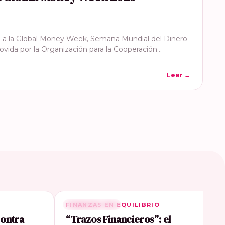
 a la Global Money Week, Semana Mundial del Dinero
ovida por la Organización para la Cooperación…
Leer →
FINANZAS EN EQUILIBRIO
RELACIONADA
contra
“Trazos Financieros”: el