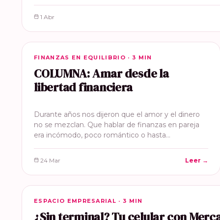
1 Abr
FINANZAS EN EQUILIBRIO
FINANZAS EN EQUILIBRIO · 3 MIN
COLUMNA: Amar desde la
libertad financiera
Durante años nos dijeron que el amor y el dinero
no se mezclan. Que hablar de finanzas en pareja
era incómodo, poco romántico o hasta…
24 Mar
Leer →
ESPACIO EMPRESARIAL
ESPACIO EMPRESARIAL · 3 MIN
¿Sin terminal? Tu celular con Mer