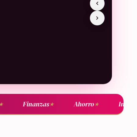
Finanzas
Ahorro
Inversi
★
★