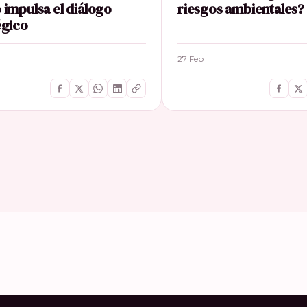
 impulsa el diálogo
riesgos ambientales?
égico
27 Feb