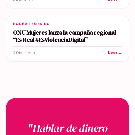
PODER FEMENINO
ONU Mujeres lanza la campaña regional
“Es Real #EsViolenciaDigital”
3 Dic · 4 min
Leer →
"Hablar de dinero