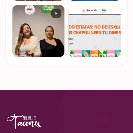
De cuando te toca ser la
¿Quieres conocer cuál es la
entrevistada. Un placer
mejor forma de gestionar
platicar con Esther Luiselli
ese dinero extra de fin de
sobre cómo tomar el control
año? Ya sean bonos, caja de
de tus finanzas en la serie
ahorro o aguinaldo, es un
VER EN
VER EN
de "Mu…
dinero…
INSTAGRAM
INSTAGRAM
¿Ya visitaste las actividades
“Funando estafas: no dejes
de la Semana Nacional de
que los hackers
Educación Financiera? Del
chapulineen tu dinero” 💸
23 al 26 de octubre, el
Así se llamó la charla que
Monumento a la
impartimos a la comunidad
VER EN
VER EN
Revolución se convi…
de la Universidad d…
INSTAGRAM
INSTAGRAM