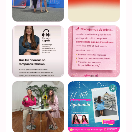
Felices de haber sido
Del 17 al 22 de marzo se
invitadas, por cuarto año
lleva a cabo la Global
consecutivo, a participar en
Money Week 2026 (Semana
la Global Money Week, una
Mundial del Dinero).
iniciativa que impulsa la
Finanzas en Tacones
VER EN
VER EN
educación f…
somos parte de esta
INSTAGRAM
INSTAGRAM
Jornada…
@lucyquiroga tuvo la
Prometemos que no
oportunidad de conversar
desaparecimos… solo
con la gran Ilana Sod, en el
estamos reorganizando
#podcast Consejo Capital
todo (y esperando a que el
de @scotiabankmx Gracias
diseñador vuelva del retiro
VER EN
VER EN
por la invitac…
😅). No estamos publicand…
INSTAGRAM
INSTAGRAM