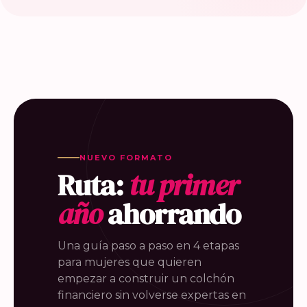
NUEVO FORMATO
Ruta:
tu primer
año
ahorrando
Una guía paso a paso en 4 etapas
para mujeres que quieren
empezar a construir un colchón
financiero sin volverse expertas en