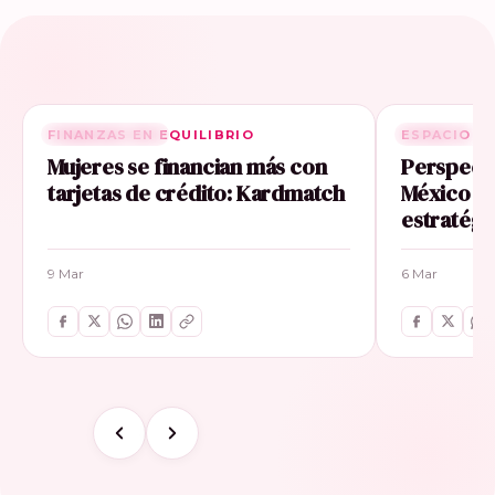
FINANZAS EN EQUILIBRIO
RELACIONADA
ESPACIO E
RELACIONA
Mujeres se financian más con
Perspecti
tarjetas de crédito: Kardmatch
México im
estratégi
9 Mar
6 Mar