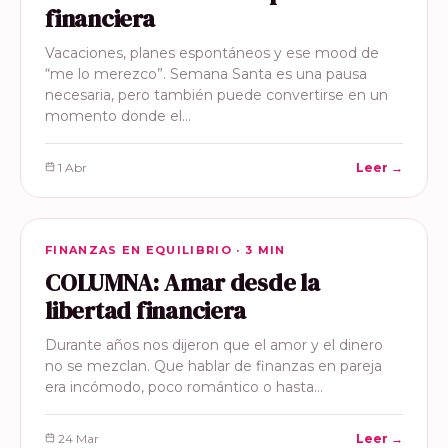
financiera
Vacaciones, planes espontáneos y ese mood de
“me lo merezco”. Semana Santa es una pausa
necesaria, pero también puede convertirse en un
momento donde el…
1 Abr
Leer →
FINANZAS EN EQUILIBRIO
FINANZAS EN EQUILIBRIO · 3 MIN
COLUMNA: Amar desde la
libertad financiera
Durante años nos dijeron que el amor y el dinero
no se mezclan. Que hablar de finanzas en pareja
era incómodo, poco romántico o hasta…
24 Mar
Leer →