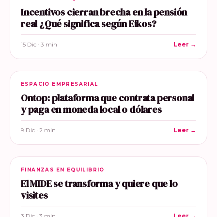
Incentivos cierran brecha en la pensión
real ¿Qué significa según Eikos?
15 Dic · 3 min
Leer →
ESPACIO EMPRESARIAL
Ontop: plataforma que contrata personal
y paga en moneda local o dólares
9 Dic · 2 min
Leer →
FINANZAS EN EQUILIBRIO
El MIDE se transforma y quiere que lo
visites
3 Dic · 3 min
Leer →