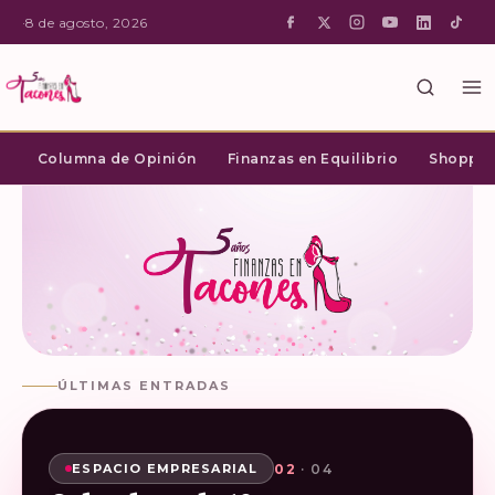
·
8 de agosto, 2026
Columna de Opinión
Finanzas en Equilibrio
Shopping
ÚLTIMAS ENTRADAS
02
03
04
01
· 04
· 04
· 04
· 04
SHOPPING INTELIGENTE
ESPACIO EMPRESARIAL
ESPACIO EMPRESARIAL
ESPACIO EMPRESARIAL