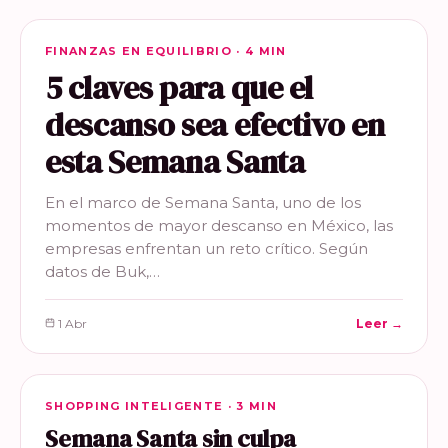
FINANZAS EN EQUILIBRIO
FINANZAS EN EQUILIBRIO · 4 MIN
5 claves para que el
descanso sea efectivo en
esta Semana Santa
En el marco de Semana Santa, uno de los
momentos de mayor descanso en México, las
empresas enfrentan un reto crítico. Según
datos de Buk,…
1 Abr
Leer →
SHOPPING INTELIGENTE
SHOPPING INTELIGENTE · 3 MIN
Semana Santa sin culpa