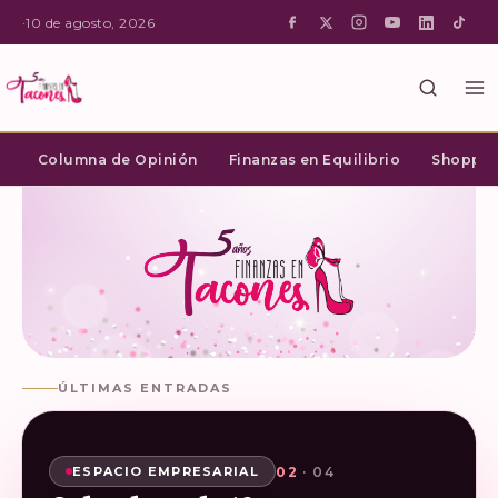
·
10 de agosto, 2026
Columna de Opinión
Finanzas en Equilibrio
Shopping
ÚLTIMAS ENTRADAS
02
03
04
01
· 04
· 04
· 04
· 04
SHOPPING INTELIGENTE
ESPACIO EMPRESARIAL
ESPACIO EMPRESARIAL
ESPACIO EMPRESARIAL