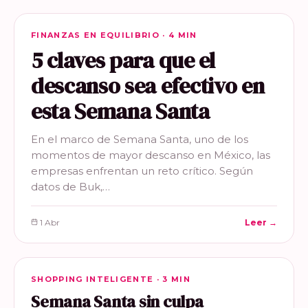
FINANZAS EN EQUILIBRIO
FINANZAS EN EQUILIBRIO · 4 MIN
5 claves para que el
descanso sea efectivo en
esta Semana Santa
En el marco de Semana Santa, uno de los
momentos de mayor descanso en México, las
empresas enfrentan un reto crítico. Según
datos de Buk,…
1 Abr
Leer →
SHOPPING INTELIGENTE
SHOPPING INTELIGENTE · 3 MIN
Semana Santa sin culpa