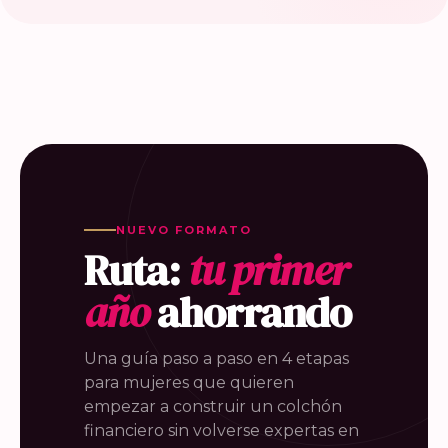
NUEVO FORMATO
Ruta:
tu primer
año
ahorrando
Una guía paso a paso en 4 etapas
para mujeres que quieren
empezar a construir un colchón
financiero sin volverse expertas en