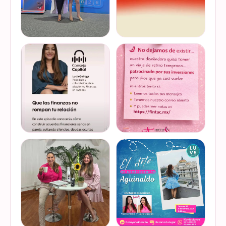
Felices de haber sido
Del 17 al 22 de marzo se
invitadas, por cuarto año
lleva a cabo la Global
consecutivo, a participar en
Money Week 2026 (Semana
la Global Money Week, una
Mundial del Dinero).
iniciativa que impulsa la
Finanzas en Tacones
VER EN
VER EN
educación f…
somos parte de esta
INSTAGRAM
INSTAGRAM
Jornada…
@lucyquiroga tuvo la
Prometemos que no
oportunidad de conversar
desaparecimos… solo
con la gran Ilana Sod, en el
estamos reorganizando
#podcast Consejo Capital
todo (y esperando a que el
de @scotiabankmx Gracias
diseñador vuelva del retiro
VER EN
VER EN
por la invitac…
😅). No estamos publicand…
INSTAGRAM
INSTAGRAM