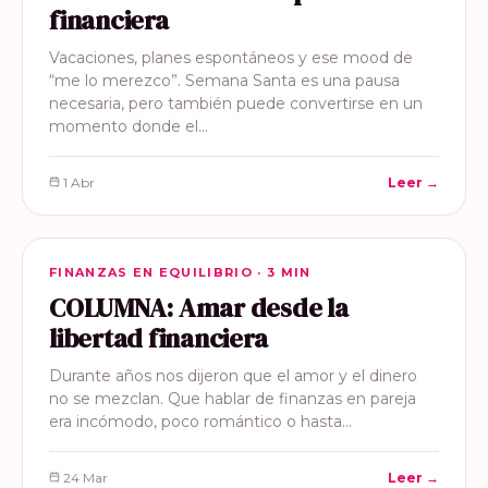
financiera
Vacaciones, planes espontáneos y ese mood de
“me lo merezco”. Semana Santa es una pausa
necesaria, pero también puede convertirse en un
momento donde el…
1 Abr
Leer →
FINANZAS EN EQUILIBRIO
FINANZAS EN EQUILIBRIO · 3 MIN
COLUMNA: Amar desde la
libertad financiera
Durante años nos dijeron que el amor y el dinero
no se mezclan. Que hablar de finanzas en pareja
era incómodo, poco romántico o hasta…
24 Mar
Leer →