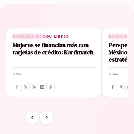
FINANZAS EN EQUILIBRIO
RELACIONADA
ESPACIO E
RELACIONA
Mujeres se financian más con
Perspecti
tarjetas de crédito: Kardmatch
México im
estratégi
9 Mar
6 Mar