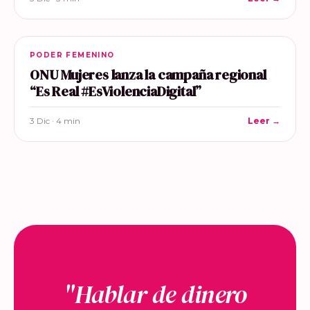
PODER FEMENINO
ONU Mujeres lanza la campaña regional
“Es Real #EsViolenciaDigital”
3 Dic · 4 min
Leer →
"Hablar de dinero