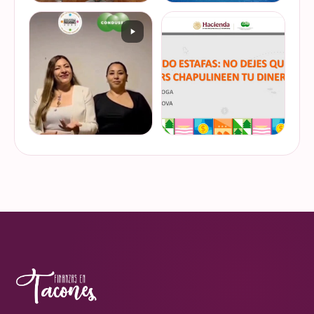
De cuando te toca ser la
¿Quieres conocer cuál es la
entrevistada. Un placer
mejor forma de gestionar
platicar con Esther Luiselli
ese dinero extra de fin de
sobre cómo tomar el control
año? Ya sean bonos, caja de
de tus finanzas en la serie
ahorro o aguinaldo, es un
VER EN
VER EN
de "Mu…
dinero…
INSTAGRAM
INSTAGRAM
¿Ya visitaste las actividades
“Funando estafas: no dejes
de la Semana Nacional de
que los hackers
Educación Financiera? Del
chapulineen tu dinero” 💸
23 al 26 de octubre, el
Así se llamó la charla que
Monumento a la
impartimos a la comunidad
VER EN
VER EN
Revolución se convi…
de la Universidad d…
INSTAGRAM
INSTAGRAM