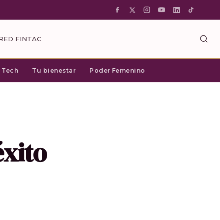
RED FINTAC
c Tech
Tu bienestar
Poder Femenino
éxito