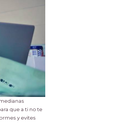
y medianas
ra que a ti no te
formes y evites