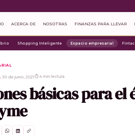
IO
ACERCA DE
NOSOTRAS
FINANZAS PARA LLEVAR
ibrio
Shopping Inteligente
Espacio empresarial
Finta
ARIAL
⏱ 4 min lectura
·
30 de junio, 2021
·
L
ones básicas para el 
Pyme