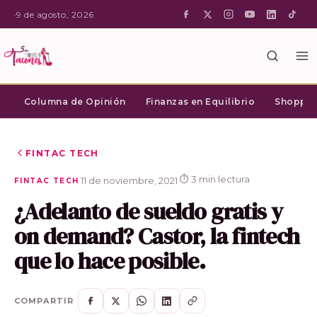
·
9 de agosto, 2026
Columna de Opinión
Finanzas en Equilibrio
Shopping
FINTAC TECH
⏱ 3 min lectura
·
11 de noviembre, 2021
·
FINTAC TECH
¿Adelanto de sueldo gratis y
on demand? Castor, la fintech
que lo hace posible.
COMPARTIR