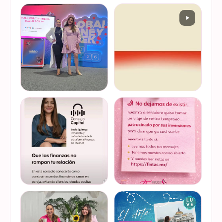
Felices de haber sido
Del 17 al 22 de marzo se
invitadas, por cuarto año
lleva a cabo la Global
consecutivo, a participar en
Money Week 2026 (Semana
la Global Money Week, una
Mundial del Dinero).
iniciativa que impulsa la
Finanzas en Tacones
VER EN
VER EN
educación f…
somos parte de esta
INSTAGRAM
INSTAGRAM
Jornada…
@lucyquiroga tuvo la
Prometemos que no
oportunidad de conversar
desaparecimos… solo
con la gran Ilana Sod, en el
estamos reorganizando
#podcast Consejo Capital
todo (y esperando a que el