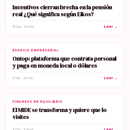
Incentivos cierran brecha en la pensión
real ¿Qué significa según Eikos?
15 Dic · 3 min
Leer →
ESPACIO EMPRESARIAL
Ontop: plataforma que contrata personal
y paga en moneda local o dólares
9 Dic · 2 min
Leer →
FINANZAS EN EQUILIBRIO
El MIDE se transforma y quiere que lo
visites
3 Dic · 3 min
Leer →