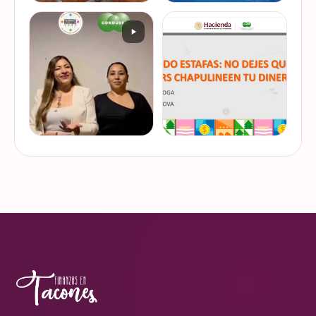
De cuando te toca ser la
¿Quieres conocer cuál es la
entrevistada. Un placer
mejor forma de gestionar
platicar con Esther Luiselli
ese dinero extra de fin de
sobre cómo tomar el control
año? Ya sean bonos, caja de
de tus finanzas en la serie
ahorro o aguinaldo, es un
VER EN
VER EN
de "Mu…
dinero…
INSTAGRAM
INSTAGRAM
¿Ya visitaste las actividades
“Funando estafas: no dejes
de la Semana Nacional de
que los hackers
Educación Financiera? Del
chapulineen tu dinero” 💸
23 al 26 de octubre, el
Así se llamó la charla que
Monumento a la
impartimos a la comunidad
VER EN
VER EN
Revolución se convi…
de la Universidad d…
INSTAGRAM
INSTAGRAM