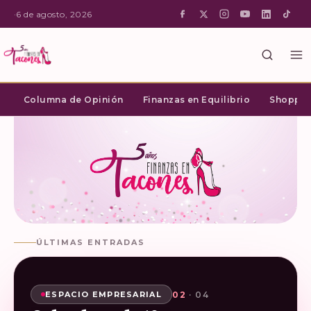
·
6 de agosto, 2026
Columna de Opinión
Finanzas en Equilibrio
Shopping
ÚLTIMAS ENTRADAS
02
03
04
01
· 04
· 04
· 04
· 04
SHOPPING INTELIGENTE
ESPACIO EMPRESARIAL
ESPACIO EMPRESARIAL
ESPACIO EMPRESARIAL