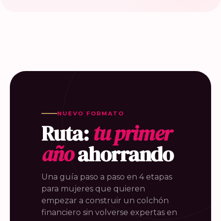
NUEVO FORMATO
Ruta:
tu primer
año
ahorrando
Una guía paso a paso en 4 etapas
para mujeres que quieren
empezar a construir un colchón
financiero sin volverse expertas en