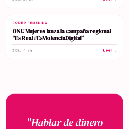
PODER FEMENINO
ONU Mujeres lanza la campaña regional
“Es Real #EsViolenciaDigital”
3 Dic · 4 min
Leer →
"Hablar de dinero