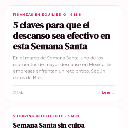
FINANZAS EN EQUILIBRIO
FINANZAS EN EQUILIBRIO · 4 MIN
5 claves para que el
descanso sea efectivo en
esta Semana Santa
En el marco de Semana Santa, uno de los
momentos de mayor descanso en México, las
empresas enfrentan un reto crítico. Según
datos de Buk,…
1 Abr
Leer →
SHOPPING INTELIGENTE
SHOPPING INTELIGENTE · 3 MIN
Semana Santa sin culpa