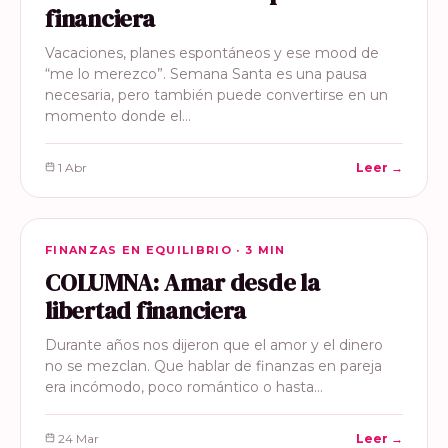
financiera
Vacaciones, planes espontáneos y ese mood de
“me lo merezco”. Semana Santa es una pausa
necesaria, pero también puede convertirse en un
momento donde el…
1 Abr
Leer →
FINANZAS EN EQUILIBRIO
FINANZAS EN EQUILIBRIO · 3 MIN
COLUMNA: Amar desde la
libertad financiera
Durante años nos dijeron que el amor y el dinero
no se mezclan. Que hablar de finanzas en pareja
era incómodo, poco romántico o hasta…
24 Mar
Leer →