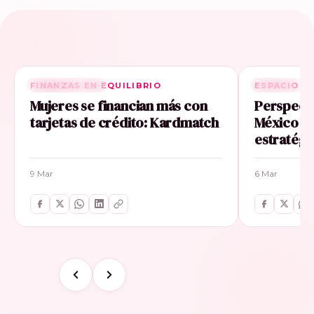
FINANZAS EN EQUILIBRIO
RELACIONADA
ESPACIO E
RELACIONA
Mujeres se financian más con
Perspecti
tarjetas de crédito: Kardmatch
México im
estratégi
9 Mar
6 Mar