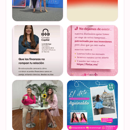
Felices de haber sido
Del 17 al 22 de marzo se
invitadas, por cuarto año
lleva a cabo la Global
consecutivo, a participar en
Money Week 2026 (Semana
la Global Money Week, una
Mundial del Dinero).
iniciativa que impulsa la
Finanzas en Tacones
VER EN
VER EN
educación f…
somos parte de esta
INSTAGRAM
INSTAGRAM
Jornada…
@lucyquiroga tuvo la
Prometemos que no
oportunidad de conversar
desaparecimos… solo
con la gran Ilana Sod, en el
estamos reorganizando
#podcast Consejo Capital
todo (y esperando a que el
de @scotiabankmx Gracias
diseñador vuelva del retiro
VER EN
VER EN
por la invitac…
😅). No estamos publicand…
INSTAGRAM
INSTAGRAM