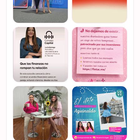
Felices de haber sido
Del 17 al 22 de marzo se
invitadas, por cuarto año
lleva a cabo la Global
consecutivo, a participar en
Money Week 2026 (Semana
la Global Money Week, una
Mundial del Dinero).
iniciativa que impulsa la
Finanzas en Tacones
VER EN
VER EN
educación f…
somos parte de esta
INSTAGRAM
INSTAGRAM
Jornada…
@lucyquiroga tuvo la
Prometemos que no
oportunidad de conversar
desaparecimos… solo
con la gran Ilana Sod, en el
estamos reorganizando
#podcast Consejo Capital
todo (y esperando a que el
de @scotiabankmx Gracias
diseñador vuelva del retiro
VER EN
VER EN
por la invitac…
😅). No estamos publicand…
INSTAGRAM
INSTAGRAM