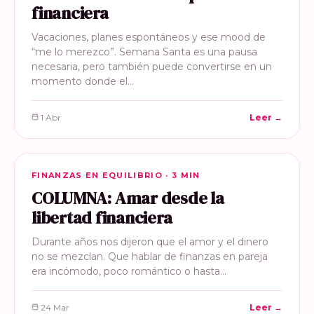
financiera
Vacaciones, planes espontáneos y ese mood de
“me lo merezco”. Semana Santa es una pausa
necesaria, pero también puede convertirse en un
momento donde el…
1 Abr
Leer →
FINANZAS EN EQUILIBRIO
FINANZAS EN EQUILIBRIO · 3 MIN
COLUMNA: Amar desde la
libertad financiera
Durante años nos dijeron que el amor y el dinero
no se mezclan. Que hablar de finanzas en pareja
era incómodo, poco romántico o hasta…
24 Mar
Leer →