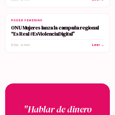
PODER FEMENINO
ONU Mujeres lanza la campaña regional
“Es Real #EsViolenciaDigital”
3 Dic · 4 min
Leer →
"Hablar de dinero