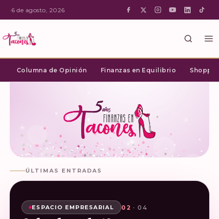
·
6 de agosto, 2026
Columna de Opinión
Finanzas en Equilibrio
Shopping
ÚLTIMAS ENTRADAS
02
03
04
01
· 04
· 04
· 04
· 04
SHOPPING INTELIGENTE
ESPACIO EMPRESARIAL
ESPACIO EMPRESARIAL
ESPACIO EMPRESARIAL