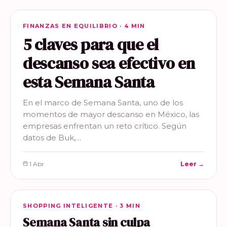
FINANZAS EN EQUILIBRIO
FINANZAS EN EQUILIBRIO · 4 MIN
5 claves para que el
descanso sea efectivo en
esta Semana Santa
En el marco de Semana Santa, uno de los
momentos de mayor descanso en México, las
empresas enfrentan un reto crítico. Según
datos de Buk,…
1 Abr
Leer →
SHOPPING INTELIGENTE
SHOPPING INTELIGENTE · 3 MIN
Semana Santa sin culpa