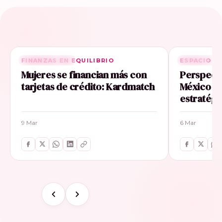
FINANZAS EN EQUILIBRIO
RELACIONADA
ESPACIO E
RELACIONA
Mujeres se financian más con
Perspecti
tarjetas de crédito: Kardmatch
México im
estratégi
9 Mar
6 Mar