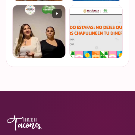
De cuando te toca ser la
¿Quieres conocer cuál es la
entrevistada. Un placer
mejor forma de gestionar
platicar con Esther Luiselli
ese dinero extra de fin de
sobre cómo tomar el control
año? Ya sean bonos, caja de
de tus finanzas en la serie
ahorro o aguinaldo, es un
VER EN
VER EN
de "Mu…
dinero…
INSTAGRAM
INSTAGRAM
¿Ya visitaste las actividades
“Funando estafas: no dejes
de la Semana Nacional de
que los hackers
Educación Financiera? Del
chapulineen tu dinero” 💸
23 al 26 de octubre, el
Así se llamó la charla que
Monumento a la
impartimos a la comunidad
VER EN
VER EN
Revolución se convi…
de la Universidad d…
INSTAGRAM
INSTAGRAM