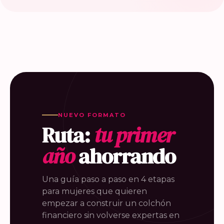
NUEVO FORMATO
Ruta:
tu primer
año
ahorrando
Una guía paso a paso en 4 etapas
para mujeres que quieren
empezar a construir un colchón
financiero sin volverse expertas en