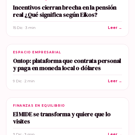
Incentivos cierran brecha en la pensión
real ¿Qué significa según Eikos?
15 Dic · 3 min
Leer →
ESPACIO EMPRESARIAL
Ontop: plataforma que contrata personal
y paga en moneda local o dólares
9 Dic · 2 min
Leer →
FINANZAS EN EQUILIBRIO
El MIDE se transforma y quiere que lo
visites
3 Dic · 3 min
Leer →