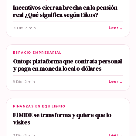
Incentivos cierran brecha en la pensión
real ¿Qué significa según Eikos?
15 Dic · 3 min
Leer →
ESPACIO EMPRESARIAL
Ontop: plataforma que contrata personal
y paga en moneda local o dólares
9 Dic · 2 min
Leer →
FINANZAS EN EQUILIBRIO
El MIDE se transforma y quiere que lo
visites
3 Dic · 3 min
Leer →