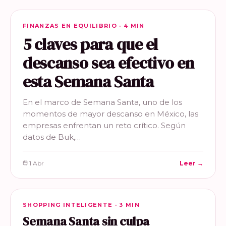
FINANZAS EN EQUILIBRIO
FINANZAS EN EQUILIBRIO · 4 MIN
5 claves para que el
descanso sea efectivo en
esta Semana Santa
En el marco de Semana Santa, uno de los
momentos de mayor descanso en México, las
empresas enfrentan un reto crítico. Según
datos de Buk,…
1 Abr
Leer →
SHOPPING INTELIGENTE
SHOPPING INTELIGENTE · 3 MIN
Semana Santa sin culpa