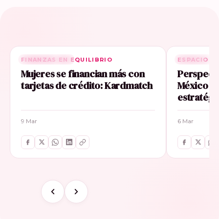
FINANZAS EN EQUILIBRIO
RELACIONADA
ESPACIO E
RELACIONA
Mujeres se financian más con
Perspecti
tarjetas de crédito: Kardmatch
México im
estratégi
9 Mar
6 Mar