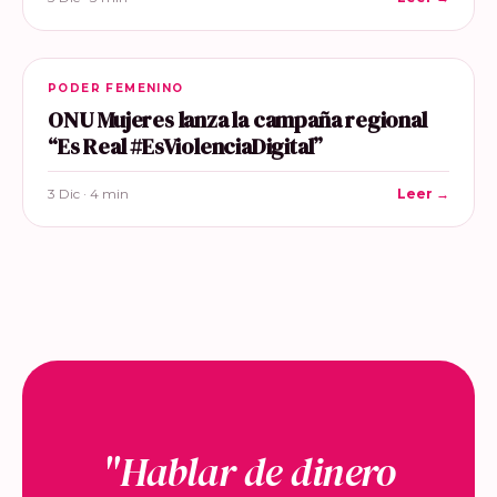
PODER FEMENINO
ONU Mujeres lanza la campaña regional
“Es Real #EsViolenciaDigital”
3 Dic · 4 min
Leer →
"Hablar de dinero