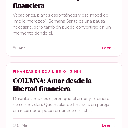
financiera
Vacaciones, planes espontáneos y ese mood de
“me lo merezco”. Semana Santa es una pausa
necesaria, pero también puede convertirse en un
momento donde el…
1 Abr
Leer →
FINANZAS EN EQUILIBRIO
FINANZAS EN EQUILIBRIO · 3 MIN
COLUMNA: Amar desde la
libertad financiera
Durante años nos dijeron que el amor y el dinero
no se mezclan. Que hablar de finanzas en pareja
era incómodo, poco romántico o hasta…
24 Mar
Leer →