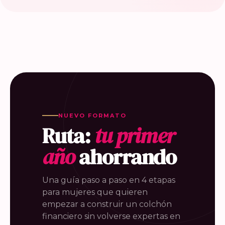
NUEVO FORMATO
Ruta:
tu primer
año
ahorrando
Una guía paso a paso en 4 etapas
para mujeres que quieren
empezar a construir un colchón
financiero sin volverse expertas en