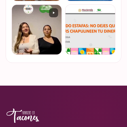
De cuando te toca ser la
¿Quieres conocer cuál es la
entrevistada. Un placer
mejor forma de gestionar
platicar con Esther Luiselli
ese dinero extra de fin de
sobre cómo tomar el control
año? Ya sean bonos, caja de
de tus finanzas en la serie
ahorro o aguinaldo, es un
VER EN
VER EN
de "Mu…
dinero…
INSTAGRAM
INSTAGRAM
¿Ya visitaste las actividades
“Funando estafas: no dejes
de la Semana Nacional de
que los hackers
Educación Financiera? Del
chapulineen tu dinero” 💸
23 al 26 de octubre, el
Así se llamó la charla que
Monumento a la
impartimos a la comunidad
VER EN
VER EN
Revolución se convi…
de la Universidad d…
INSTAGRAM
INSTAGRAM