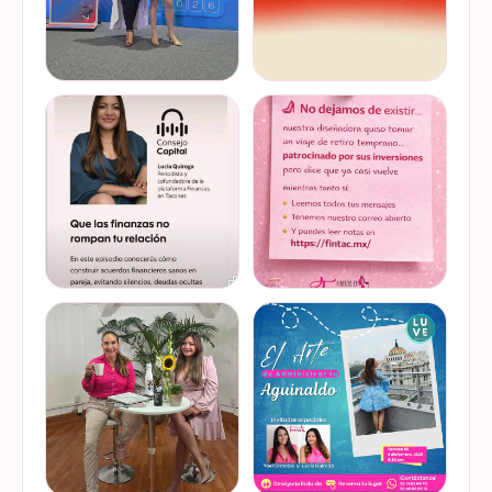
Felices de haber sido
Del 17 al 22 de marzo se
invitadas, por cuarto año
lleva a cabo la Global
consecutivo, a participar en
Money Week 2026 (Semana
la Global Money Week, una
Mundial del Dinero).
iniciativa que impulsa la
Finanzas en Tacones
VER EN
VER EN
educación f…
somos parte de esta
INSTAGRAM
INSTAGRAM
Jornada…
@lucyquiroga tuvo la
Prometemos que no
oportunidad de conversar
desaparecimos… solo
con la gran Ilana Sod, en el
estamos reorganizando
#podcast Consejo Capital
todo (y esperando a que el
de @scotiabankmx Gracias
diseñador vuelva del retiro
VER EN
VER EN
por la invitac…
😅). No estamos publicand…
INSTAGRAM
INSTAGRAM